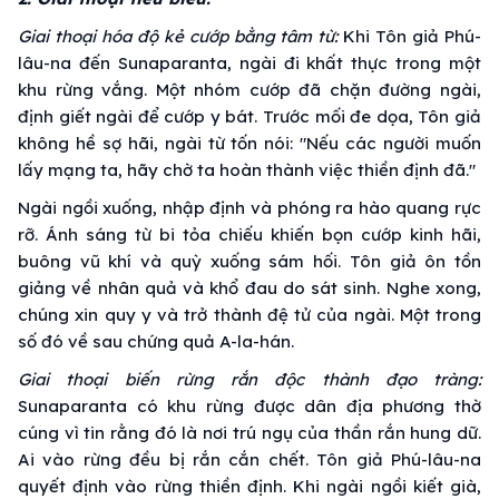
Giai thoại hóa độ kẻ cướp bằng tâm từ:
Khi Tôn giả Phú-
lâu-na đến Sunaparanta, ngài đi khất thực trong một
khu rừng vắng. Một nhóm cướp đã chặn đường ngài,
định giết ngài để cướp y bát. Trước mối đe dọa, Tôn giả
không hề sợ hãi, ngài từ tốn nói: "Nếu các người muốn
lấy mạng ta, hãy chờ ta hoàn thành việc thiền định đã."
Ngài ngồi xuống, nhập định và phóng ra hào quang rực
rỡ. Ánh sáng từ bi tỏa chiếu khiến bọn cướp kinh hãi,
buông vũ khí và quỳ xuống sám hối. Tôn giả ôn tồn
giảng về nhân quả và khổ đau do sát sinh. Nghe xong,
chúng xin quy y và trở thành đệ tử của ngài. Một trong
số đó về sau chứng quả A-la-hán.
Giai thoại biến rừng rắn độc thành đạo tràng:
Sunaparanta có khu rừng được dân địa phương thờ
cúng vì tin rằng đó là nơi trú ngụ của thần rắn hung dữ.
Ai vào rừng đều bị rắn cắn chết. Tôn giả Phú-lâu-na
quyết định vào rừng thiền định. Khi ngài ngồi kiết già,