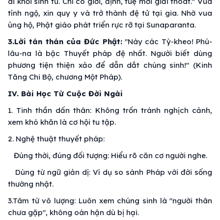
ai khỏi sinh tử. Chỉ có giới, định, tuệ mới giải thoát." Vua
tỉnh ngộ, xin quy y và trở thành đệ tử tại gia. Nhờ vua
ủng hộ, Phật giáo phát triển rực rỡ tại Sunaparanta.
3.Lời tán thán của Đức Phật:
"Này các Tỳ-kheo! Phú-
lâu-na là bậc Thuyết pháp đệ nhất. Người biết dùng
phương tiện thiện xảo để dẫn dắt chúng sinh!" (Kinh
Tăng Chi Bộ, chương Một Pháp).
IV. Bài Học Từ Cuộc Đời Ngài
1. Tinh thần dấn thân: Không trốn tránh nghịch cảnh,
xem khó khăn là cơ hội tu tập.
2. Nghệ thuật thuyết pháp:
Đúng thời, đúng đối tượng: Hiểu rõ căn cơ người nghe.
Dùng từ ngữ giản dị: Ví dụ so sánh Pháp với đời sống
thường nhật.
3.Tâm từ vô lượng: Luôn xem chúng sinh là "người thân
chưa gặp", không oán hận dù bị hại.