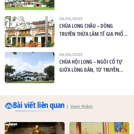
MẠNG XÓM TRẦU
06/06/2025
CHÙA LONG CHÂU – DÒNG
TRUYỀN THỪA LÂM TẾ GIA PHỔ
GIỮA LÒNG TÂN AN
06/06/2025
CHÙA HỘI LONG – NGÔI CỔ TỰ
GIỮA LÒNG DÂN, TỪ TRUYỀN
THUYẾT ĐẾN HIỆN THỰC
Bài viết liên quan
Xem thêm