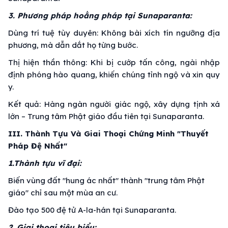
3. Phương pháp hoằng pháp tại Sunaparanta:
Dùng trí tuệ tùy duyên: Không bài xích tín ngưỡng địa
phương, mà dẫn dắt họ từng bước.
Thị hiện thần thông: Khi bị cướp tấn công, ngài nhập
định phóng hào quang, khiến chúng tỉnh ngộ và xin quy
y.
Kết quả: Hàng ngàn người giác ngộ, xây dựng tịnh xá
lớn – Trung tâm Phật giáo đầu tiên tại Sunaparanta.
III. Thành Tựu Và Giai Thoại Chứng Minh "Thuyết
Pháp Đệ Nhất"
1.Thành tựu vĩ đại:
Biến vùng đất "hung ác nhất" thành "trung tâm Phật
giáo" chỉ sau một mùa an cư.
Đào tạo 500 đệ tử A-la-hán tại Sunaparanta.
2. Giai thoại tiêu biểu: