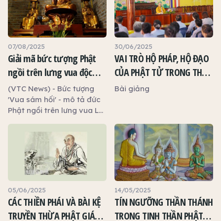
07/08/2025
30/06/2025
Giải mã bức tượng Phật
VAI TRÒ HỘ PHÁP, HỘ ĐẠO
ngồi trên lưng vua độc
CỦA PHẬT TỬ TRONG THỜI
nhất vô nhị ở Hà Nội
ĐẠI MỚI
(VTC News) - Bức tượng
Bài giảng
'Vua sám hối' - mô tả đức
Phật ngồi trên lưng vua Lê
Hy Tông - chỉ có bản duy
nhất ở chùa Hòe Nhai (Hà
Nội), vì sao lại có cảnh
tượng này?
05/06/2025
14/05/2025
CÁC THIỀN PHÁI VÀ BÀI KỆ
TÍN NGƯỠNG THẦN THÁNH
TRUYỀN THỪA PHẬT GIÁO
TRONG TINH THẦN PHẬT