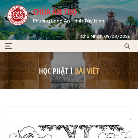
CHÙA ÂN THỌ
Phường Long An - tỉnh Tây Ninh
Chủ Nhật, 09/08/2026
HỌC PHẬT
BÀI VIẾT