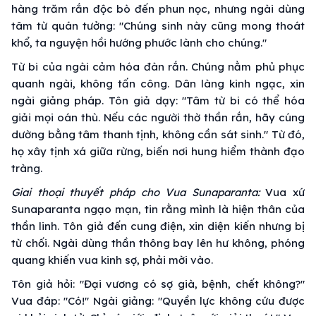
hàng trăm rắn độc bò đến phun nọc, nhưng ngài dùng
tâm từ quán tưởng: "Chúng sinh này cũng mong thoát
khổ, ta nguyện hồi hướng phước lành cho chúng."
Từ bi của ngài cảm hóa đàn rắn. Chúng nằm phủ phục
quanh ngài, không tấn công. Dân làng kinh ngạc, xin
ngài giảng pháp. Tôn giả dạy: "Tâm từ bi có thể hóa
giải mọi oán thù. Nếu các người thờ thần rắn, hãy cúng
dường bằng tâm thanh tịnh, không cần sát sinh." Từ đó,
họ xây tịnh xá giữa rừng, biến nơi hung hiểm thành đạo
tràng.
Giai thoại thuyết pháp cho Vua Sunaparanta:
Vua xứ
Sunaparanta ngạo mạn, tin rằng mình là hiện thân của
thần linh. Tôn giả đến cung điện, xin diện kiến nhưng bị
từ chối. Ngài dùng thần thông bay lên hư không, phóng
quang khiến vua kinh sợ, phải mời vào.
Tôn giả hỏi: "Đại vương có sợ già, bệnh, chết không?"
Vua đáp: "Có!" Ngài giảng: "Quyền lực không cứu được