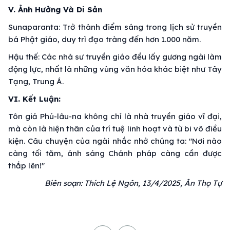
V. Ảnh Hưởng Và Di Sản
Sunaparanta: Trở thành điểm sáng trong lịch sử truyền
bá Phật giáo, duy trì đạo tràng đến hơn 1.000 năm.
Hậu thế: Các nhà sư truyền giáo đều lấy gương ngài làm
động lực, nhất là những vùng văn hóa khác biệt như Tây
Tạng, Trung Á.
VI. Kết Luận:
Tôn giả Phú-lâu-na không chỉ là nhà truyền giáo vĩ đại,
mà còn là hiện thân của trí tuệ linh hoạt và từ bi vô điều
kiện. Câu chuyện của ngài nhắc nhở chúng ta: "Nơi nào
càng tối tăm, ánh sáng Chánh pháp càng cần được
thắp lên!"
Biên soạn: Thích Lệ Ngôn, 13/4/2025, Ân Thọ Tự