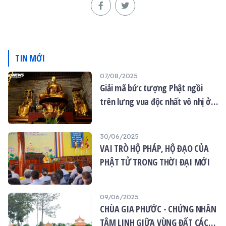
TIN MỚI
07/08/2025
Giải mã bức tượng Phật ngồi
trên lưng vua độc nhất vô nhị ở
Hà Nội
30/06/2025
VAI TRÒ HỘ PHÁP, HỘ ĐẠO CỦA
PHẬT TỬ TRONG THỜI ĐẠI MỚI
09/06/2025
CHÙA GIA PHƯỚC - CHỨNG NHÂN
TÂM LINH GIỮA VÙNG ĐẤT CÁCH