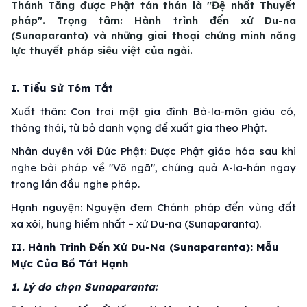
Thánh Tăng được Phật tán thán là "Đệ nhất Thuyết
pháp". Trọng tâm: Hành trình đến xứ Du-na
(Sunaparanta) và những giai thoại chứng minh năng
lực thuyết pháp siêu việt của ngài.
I. Tiểu Sử Tóm Tắt
Xuất thân: Con trai một gia đình Bà-la-môn giàu có,
thông thái, từ bỏ danh vọng để xuất gia theo Phật.
Nhân duyên với Đức Phật: Được Phật giáo hóa sau khi
nghe bài pháp về "Vô ngã", chứng quả A-la-hán ngay
trong lần đầu nghe pháp.
Hạnh nguyện: Nguyện đem Chánh pháp đến vùng đất
xa xôi, hung hiểm nhất – xứ Du-na (Sunaparanta).
II. Hành Trình Đến Xứ Du-Na (Sunaparanta): Mẫu
Mực Của Bồ Tát Hạnh
1. Lý do chọn Sunaparanta: