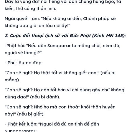
Đây là vùng đất nổi tiếng với dân chúng hung bạo, tà
kiến, thờ cúng thần linh.
Ngài quyết tâm: "Nếu không ai đến, Chánh pháp sẽ
không bao giờ lan tỏa nơi ấy!"
2. Cuộc đối thoại lịch sử với Đức Phật (Kinh MN 145):
-Phật hỏi: "Nếu dân Sunaparanta mắng chửi, ném đá,
ngươi sẽ làm gì?"
- Phú-lâu-na đáp:
"Con sẽ nghĩ: Họ thật tốt vì không giết con!" (nếu bị
mắng).
"Con sẽ nghĩ: Họ còn tốt hơn vì chỉ dùng gậy chứ không
dùng dao!" (nếu bị đánh).
"Con sẽ nghĩ: Nhờ họ mà con thoát khỏi thân huyễn
này!" (nếu bị giết).
- Phật kết luận: "Ngươi đã đủ an tịnh để đến
Sunaparanta!"