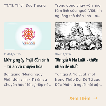
VÙNG NAM BỘ
GIÁO: HƯỚNG THIỆN – TẠO
TT.TS. Thích Đức Trường
Trong dòng chảy văn hóa
PHƯỚC – THĂNG HOA TÂM
tâm linh của người Việt, tín
ngưỡng thờ thần linh – từ
THỨC
Mẫu Bà, Thành Hoàng, Thổ
Địa, Quan Công, Đức
Thánh Trần… đã trở thành
một phần không thể thiếu
trong đời sống tinh thần
của nhân dân. Những hình
thức thờ cúng ấy phản ánh
11/04/2025
06/04/2025
nhu cầu chính đáng: cầu
Mừng ngày Phật đản sinh
Tôn giả A Na Luật - thiên
an, cầu phước, cầu đạo
– tri ân và chuyển hóa
nhãn đệ nhất
đức, và hướng tới cuộc
sống tốt lành.
Bài giảng “Mừng ngày
Tôn giả A Na Luật, một
Phật đản sinh – Tri ân và
trong Thập Đại Đệ Tử của
Chuyển hóa” là sự tiếp nối
Đức Phật, là người nổi bật
tinh thần Vesak 2024 tại
với phẩm hạnh cao quý và
Việt Nam, kêu gọi mỗi
thiên nhãn thông. Ngài
Xem Thêm
người con Phật sống tỉnh
xuất gia cùng với các
thức, chuyển hóa bản
vương tử dòng họ Thích Ca