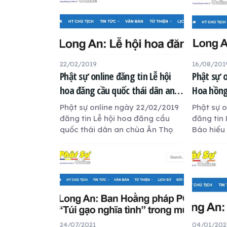
22/02/2019
16/08/201
Phật sự online đăng tin Lễ hội
Phật sự o
hoa đăng cầu quốc thái dân an
Hoa hồng
chùa Ân Thọ
Ân Thọ
Phật sự online ngày 22/02/2019
Phật sự 
đăng tin Lễ hội hoa đăng cầu
đăng tin
quốc thái dân an chùa Ân Thọ
Báo hiếu
24/07/2021
04/01/202