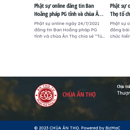
Phật sự online đăng tin Ban
Phật sự 
Hoằng pháp PG tỉnh và chùa Ân
Thọ tổ c
Thọ chia sẻ “Túi gạo nghĩa tình”
Phật sự online ngày 24/7/2021
Phật sự 
trong mùa dịch COVID-19
đăng tin Ban Hoằng pháp PG
đăng bài
tỉnh và chùa Ân Thọ chia sẻ “Túi
chức hiế
gạo nghĩa tình” trong mùa dịch
COVID-19
Chịu tr
CHÙA ÂN THỌ
Thượn
© 2023 CHÙA ÂN THỌ.
Powered by
BizMaC