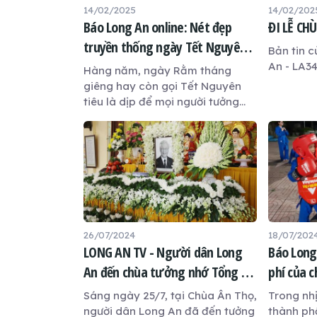
14/02/2025
14/02/202
Báo Long An online: Nét đẹp
ĐI LỄ CH
truyền thống ngày Tết Nguyên
Bản tin c
tiêu
An - LA3
Hàng năm, ngày Rằm tháng
giêng hay còn gọi Tết Nguyên
tiêu là dịp để mọi người tưởng
nhớ đến ông bà, tổ tiên và cầu
mong một năm bình an, hạnh
phúc. Vào ngày này, nhiều gia
đình thường chuẩn bị mâm cúng
gia tiên, đi lễ chùa hay tham gia
những hoạt động thắp đèn, thả
đèn hoa đăng để cầu tài lộc,
may mắn.
26/07/2024
18/07/202
LONG AN TV - Người dân Long
Báo Long
An đến chùa tưởng nhớ Tổng Bí
phí của 
thư Nguyễn Phú Trọng
Sáng ngày 25/7, tại Chùa Ân Thọ,
Trong nh
người dân Long An đã đến tưởng
thành ph