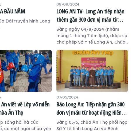
5
08/08/2024
ÙA ĐẦU NĂM
LONG AN TV- Long An tiếp nhận
thêm gần 300 đơn vị máu từ
ủa Đài truyền hình Long
hoạt động Hiến máu nhân đạo
4
Sáng ngày 04/8/2024 (nhằm
mùng 1 tháng 7 âm lịch), được sự
cho phép Sở Y tế Long An, Chùa
Ân Thọ, thành phố Tân An phối
hợp với bệnh viện Chợ Rẫy
TP.HCM tổ chức Ngày hội Hiến
máu nhân đạo lần 17 với chủ đề
“Giọt máu hiếu thảo - mùa Vu
lan Báo hiếu”.
4
07/05/2024
 An viết về Lớp võ miễn
Báo Long An: Tiếp nhận gần 300
chùa Ân Thọ
đơn vị máu từ hoạt động Hiến
máu nhân đạo
ịp sống hối hả của
Sáng 05/5, chùa Ân Thọ phối hợp
ố, có một ngôi chùa yên
Sở Y tế tỉnh Long An và Bệnh