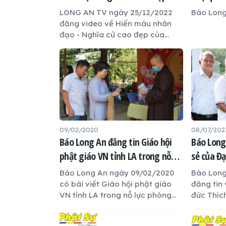
người Việt
cử đẹp v
LONG AN TV ngày 25/12/2022
Báo Long
đăng video về Hiến máu nhân
đạo - Nghĩa cử cao đẹp của
người Việt tại chùa Ân Thọ
09/02/2020
08/07/202
Báo Long An đăng tin Giáo hội
Báo Long
phật giáo VN tỉnh LA trong nỗ
sẻ của Đạ
lực phòng chống virus Corona
bài viết 
Báo Long An ngày 09/02/2020
Báo Long
'cỏ dại'
có bài viết Giáo hội phật giáo
đăng tin 
VN tỉnh LA trong nỗ lực phòng
đức Thích
chống virus Corona
Lấy 'hoa 