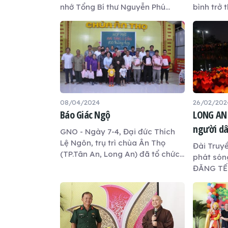
nhớ Tổng Bí thư Nguyễn Phú
bình trở 
Trọng
cho nhữn
khỏe và t
tâm hồn. 
phí được 
(phường 5
An), với 
nhiệt huy
võ.
08/04/2024
26/02/202
Báo Giác Ngộ
LONG AN 
người dâ
GNO - Ngày 7-4, Đại đức Thích
an dịp T
Lệ Ngôn, trụ trì chùa Ân Thọ
Đài Truy
(TP.Tân An, Long An) đã tổ chức
phát són
buổi họp mặt, tổng kết hoạt
ĐĂNG TẾ
động, tri ân các thành viên trong
Chùa Ân 
Đội mai táng 0 đồng.