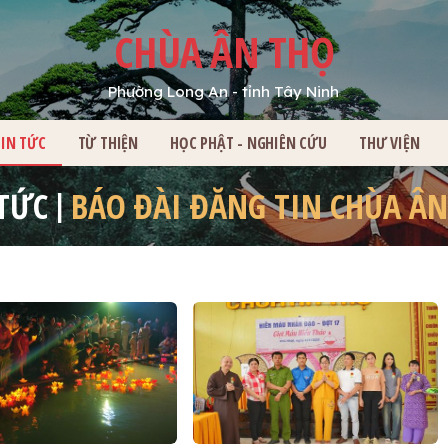
CHÙA ÂN THỌ
Phường Long An - tỉnh Tây Ninh
HỦ
TIN TỨC
TỪ THIỆN
HỌC PHẬT - NGHIÊN CỨU
THƯ VIỆN
 TỨC
BÁO ĐÀI ĐĂNG TIN CHÙA ÂN