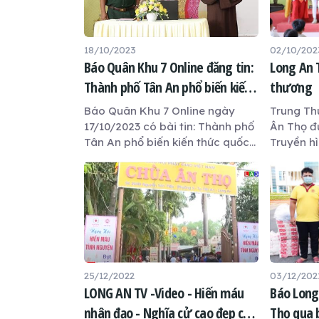
18/10/2023
02/10/202
Báo Quân Khu 7 Online đăng tin:
Long An 
Thành phố Tân An phổ biến kiến
thương
thức quốc phòng an ninh cho
Báo Quân Khu 7 Online ngày
Trung Th
phật tử tại Chùa Ân Thọ
17/10/2023 có bài tin: Thành phố
Ân Thọ đ
Tân An phổ biến kiến thức quốc
Truyền h
phòng an ninh cho phật tử Chùa
Ân Thọ trong khóa tu ngày an
lạc (02/9 âm lịch).
25/12/2022
03/12/202
LONG AN TV -Video - Hiến máu
Báo Long
nhân đạo - Nghĩa cử cao đẹp của
Thọ qua 