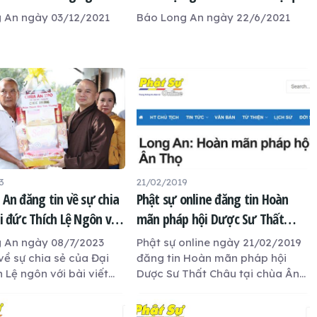
ì cộng đồng
bài viết Lời cảm ơn chung tay hỗ
 An ngày 03/12/2021
Báo Long An ngày 22/6/2021
trợ phòng, chống dịch Covid-19
3
21/02/2019
 An đăng tin về sự chia
Phật sự online đăng tin Hoàn
i đức Thích Lệ Ngôn với
mãn pháp hội Dược Sư Thất
Lấy 'hoa thơm' để lấn át
Châu tại chùa Ân Thọ
 An ngày 08/7/2023
Phật sự online ngày 21/02/2019
về sự chia sẻ của Đại
đăng tin Hoàn mãn pháp hội
 Lệ ngôn với bài viết
Dược Sư Thất Châu tại chùa Ân
thơm' để lấn át 'cỏ dại'
Thọ