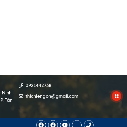
0921442738
y Ninh
thichlengon@gmail.com
P. Tân