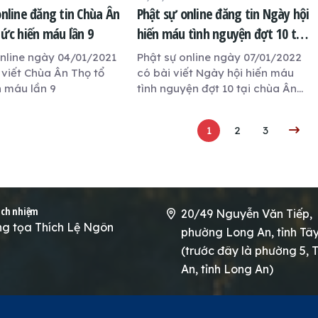
online đăng tin Chùa Ân
Phật sự online đăng tin Ngày hội
hức hiến máu lần 9
hiến máu tình nguyện đợt 10 tại
chùa Ân Thọ
online ngày 04/01/2021
Phật sự online ngày 07/01/2022
 viết Chùa Ân Thọ tổ
có bài viết Ngày hội hiến máu
n máu lần 9
tình nguyện đợt 10 tại chùa Ân
Thọ
1
2
3
ách nhiệm
20/49 Nguyễn Văn Tiếp,
g tọa Thích Lệ Ngôn
phường Long An, tỉnh Tâ
(trước đây là phường 5, T
An, tỉnh Long An)