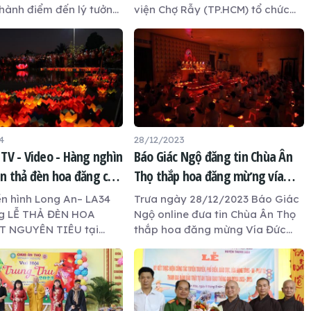
thành điểm đến lý tưởng
viện Chợ Rẫy (TP.HCM) tổ chức
g ai muốn rèn luyện sức
hoạt động Hiến máu nhân đạo
ìm kiếm sự an lạc trong
đợt 16 năm 2024. Chương trình
Đó chính là lớp võ miễn
nhận được sự quan tâm của
tổ chức tại chùa Ân Thọ
nhiều người dân trên địa bàn
, TP.Tân An, tỉnh Long
tỉnh, tiếp nhận 299 đơn vị máu.
hơn 100 học viên đầy
ết và tinh thần luyện
4
28/12/2023
TV - Video - Hàng nghìn
Báo Giác Ngộ đăng tin Chùa Ân
n thả đèn hoa đăng cầu
Thọ thắp hoa đăng mừng vía
ết Nguyên Tiêu
Đức Phật A Di Đà năm 2023
ền hình Long An– LA34
Trưa ngày 28/12/2023 Báo Giác
g LỄ THẢ ĐÈN HOA
Ngộ online đưa tin Chùa Ân Thọ
T NGUYÊN TIÊU tại
thắp hoa đăng mừng Vía Đức
Thọ năm 2024
Phật A Di Đà năm 2023