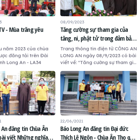
3
08/09/2023
TV - Mùa trăng yêu
Tăng cường sự tham gia của
tăng, ni, phật tử trong đảm bảo
trật tự an toàn giao thông
u năm 2023 của chùa
Trang thông tin điện tử CÔNG AN
ược đăng tải trên Đài
LONG AN ngày 08/9/2023 có bài
ình Long An - LA34
viết về: "Tăng cường sự tham gia
của tăng, ni, phật tử trong đảm
bảo trật tự an toàn giao thông"
1
22/06/2021
 An đăng tin Chùa Ân
Báo Long An đăng tin Đại đức
bài viết Những nghĩa
Thích Lệ Ngôn - Chùa Ân Thọ qua