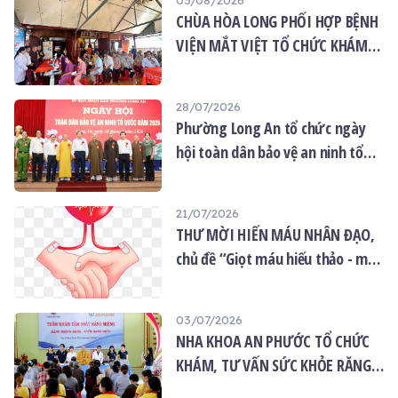
CHÙA HÒA LONG PHỐI HỢP BỆNH
VIỆN MẮT VIỆT TỔ CHỨC KHÁM
MẮT MIỄN PHÍ CHO 120 NGƯỜI
DÂN
28/07/2026
Phường Long An tổ chức ngày
hội toàn dân bảo vệ an ninh tổ
quốc năm 2026
21/07/2026
THƯ MỜI HIẾN MÁU NHÂN ĐẠO,
chủ đề “Giọt máu hiếu thảo - mùa
Vu lan”
03/07/2026
NHA KHOA AN PHƯỚC TỔ CHỨC
KHÁM, TƯ VẤN SỨC KHỎE RĂNG
MIỆNG MIỄN PHÍ TẠI CHÙA ÂN