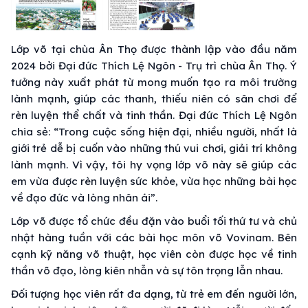
Lớp võ tại chùa Ân Thọ được thành lập vào đầu năm
2024 bởi Đại đức Thích Lệ Ngôn - Trụ trì chùa Ân Thọ. Ý
tưởng này xuất phát từ mong muốn tạo ra môi trường
lành mạnh, giúp các thanh, thiếu niên có sân chơi để
rèn luyện thể chất và tinh thần. Đại đức Thích Lệ Ngôn
chia sẻ: “Trong cuộc sống hiện đại, nhiều người, nhất là
giới trẻ dễ bị cuốn vào những thú vui chơi, giải trí không
lành mạnh. Vì vậy, tôi hy vọng lớp võ này sẽ giúp các
em vừa được rèn luyện sức khỏe, vừa học những bài học
về đạo đức và lòng nhân ái”.
Lớp võ được tổ chức đều đặn vào buổi tối thứ tư và chủ
nhật hàng tuần với các bài học môn võ Vovinam. Bên
cạnh kỹ năng võ thuật, học viên còn được học về tinh
thần võ đạo, lòng kiên nhẫn và sự tôn trọng lẫn nhau.
Đối tượng học viên rất đa dạng, từ trẻ em đến người lớn,