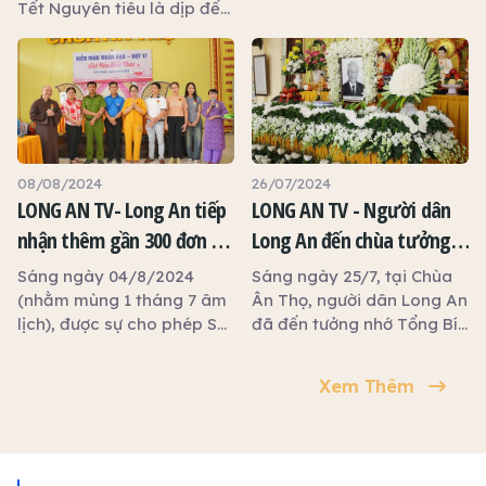
Tết Nguyên tiêu là dịp để
mọi người tưởng nhớ đến
ông bà, tổ tiên và cầu
mong một năm bình an,
hạnh phúc. Vào ngày này,
nhiều gia đình thường
chuẩn bị mâm cúng gia
tiên, đi lễ chùa hay tham
08/08/2024
26/07/2024
gia những hoạt động thắp
LONG AN TV- Long An tiếp
LONG AN TV - Người dân
đèn, thả đèn hoa đăng để
nhận thêm gần 300 đơn vị
Long An đến chùa tưởng
cầu tài lộc, may mắn.
máu từ hoạt động Hiến
nhớ Tổng Bí thư Nguyễn
Sáng ngày 04/8/2024
Sáng ngày 25/7, tại Chùa
máu nhân đạo
Phú Trọng
(nhằm mùng 1 tháng 7 âm
Ân Thọ, người dân Long An
lịch), được sự cho phép Sở
đã đến tưởng nhớ Tổng Bí
Y tế Long An, Chùa Ân Thọ,
thư Nguyễn Phú Trọng
thành phố Tân An phối hợp
Xem Thêm
với bệnh viện Chợ Rẫy
TP.HCM tổ chức Ngày hội
Hiến máu nhân đạo lần 17
với chủ đề “Giọt máu hiếu