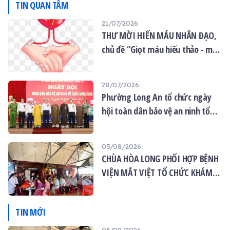
thảo - mùa Vu lan Báo
TIN QUAN TÂM
hiếu”.
21/07/2026
THƯ MỜI HIẾN MÁU NHÂN ĐẠO,
chủ đề “Giọt máu hiếu thảo - mùa
Vu lan”
28/07/2026
Phường Long An tổ chức ngày
hội toàn dân bảo vệ an ninh tổ
quốc năm 2026
05/08/2026
CHÙA HÒA LONG PHỐI HỢP BỆNH
VIỆN MẮT VIỆT TỔ CHỨC KHÁM
MẮT MIỄN PHÍ CHO 120 NGƯỜI
DÂN
TIN MỚI
05/08/2026