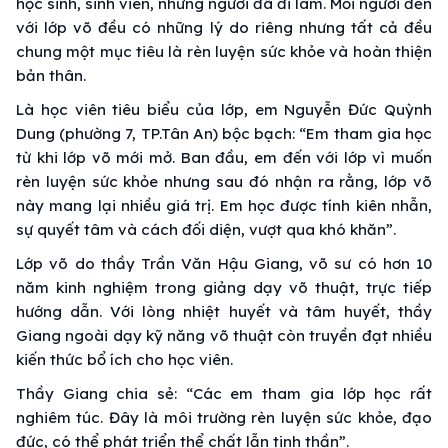
học sinh, sinh viên, những người đã đi làm. Mỗi người đến
với lớp võ đều có những lý do riêng nhưng tất cả đều
chung một mục tiêu là rèn luyện sức khỏe và hoàn thiện
bản thân.
Là học viên tiêu biểu của lớp, em Nguyễn Đức Quỳnh
Dung (phường 7, TP.Tân An) bộc bạch: “Em tham gia học
từ khi lớp võ mới mở. Ban đầu, em đến với lớp vì muốn
rèn luyện sức khỏe nhưng sau đó nhận ra rằng, lớp võ
này mang lại nhiều giá trị. Em học được tính kiên nhẫn,
sự quyết tâm và cách đối diện, vượt qua khó khăn”.
Lớp võ do thầy Trần Văn Hậu Giang, võ sư có hơn 10
năm kinh nghiệm trong giảng dạy võ thuật, trực tiếp
hướng dẫn. Với lòng nhiệt huyết và tâm huyết, thầy
Giang ngoài dạy kỹ năng võ thuật còn truyền đạt nhiều
kiến thức bổ ích cho học viên.
Thầy Giang chia sẻ: “Các em tham gia lớp học rất
nghiêm túc. Đây là môi trường rèn luyện sức khỏe, đạo
đức, có thể phát triển thể chất lẫn tinh thần”.