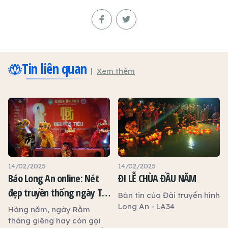
Tin liên quan
Xem thêm
14/02/2025
14/02/2025
Báo Long An online: Nét
ĐI LỄ CHÙA ĐẦU NĂM
đẹp truyền thống ngày Tết
Bản tin của Đài truyền hình
Nguyên tiêu
Long An - LA34
Hàng năm, ngày Rằm
tháng giêng hay còn gọi