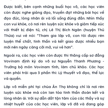
Được biết, bên cạnh những buổi học võ, các học viên
còn được nghe giảng đạo, truyền đạt những bài học về
đạo đức, lòng nhân ái và lối sống đúng đắn. Nhìn thấy
con vui khỏe, có nơi rèn luyện sức khỏe và giảm tiếp xúc
với thiết bị điện tử, chị Lê Thị Bích Ngân (huyện Thủ
Thừa) vui vẻ nói: “Tham gia lớp võ, con tôi được rèn
luyện thể chất, tinh thần và kết giao được nhiều bạn
mới nên ngày càng cởi mở, vui vẻ hơn”.
Ngoài ra, các học viên còn được thi thăng cấp sơ đẳng
Vovinam định kỳ do võ sư Nguyễn Thanh Phương -
Trưởng bộ môn Vovinam tỉnh, làm chủ khảo. Các học
viên phải trải qua 3 phần thi: Lý thuyết võ đạo, thể lực
và quyền.
Lớp võ miễn phí tại chùa Ân Thọ không chỉ là nơi rèn
luyện sức khỏe mà còn lan tỏa tinh thần đoàn kết và
lòng nhân ái. Với sự dẫn dắt tận tâm của các thầy và sự
nhiệt huyết của các học viên, lớp võ đã và đang góp