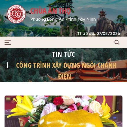
CHÙA ÂN THỌ
Phường Long An - tỉnh Tây Ninh
Thứ Sáu, 07/08/2026
TIN TỨC
CÔNG TRÌNH XÂY DỰNG NGÔI CHÁNH
ĐIỆN