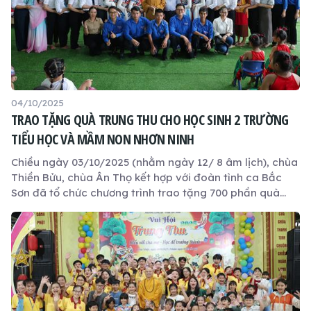
04/10/2025
TRAO TẶNG QUÀ TRUNG THU CHO HỌC SINH 2 TRƯỜNG
TIỂU HỌC VÀ MẦM NON NHƠN NINH
Chiều ngày 03/10/2025 (nhằm ngày 12/ 8 âm lịch), chùa
Thiền Bửu, chùa Ân Thọ kết hợp với đoàn tình ca Bắc
Sơn đã tổ chức chương trình trao tặng 700 phần quà
Trung thu cho các em học sinh Trường Tiểu học Nhơn
Ninh và Trường Mầm non Nhơn Ninh, xã Nhơn Ninh, tỉnh
Tây Ninh.