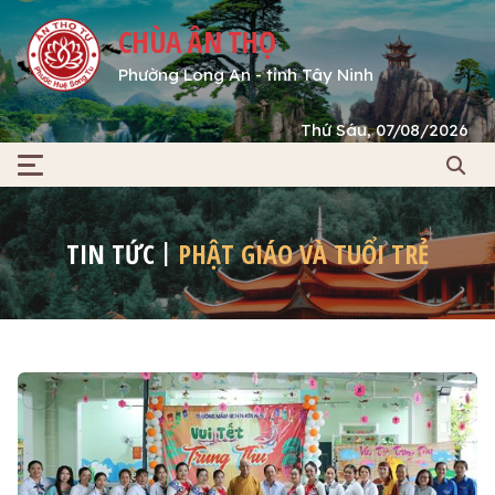
CHÙA ÂN THỌ
Phường Long An - tỉnh Tây Ninh
Thứ Sáu, 07/08/2026
TIN TỨC
PHẬT GIÁO VÀ TUỔI TRẺ