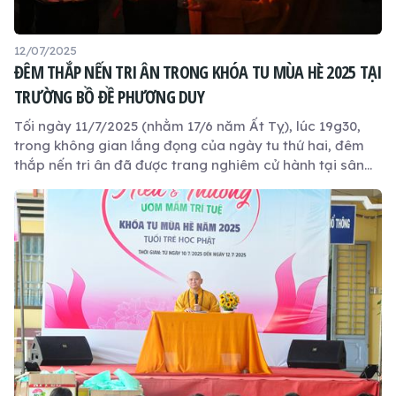
12/07/2025
ĐÊM THẮP NẾN TRI ÂN TRONG KHÓA TU MÙA HÈ 2025 TẠI
TRƯỜNG BỒ ĐỀ PHƯƠNG DUY
Tối ngày 11/7/2025 (nhằm 17/6 năm Ất Tỵ), lúc 19g30,
trong không gian lắng đọng của ngày tu thứ hai, đêm
thắp nến tri ân đã được trang nghiêm cử hành tại sân
Trường Bồ Đề Phương Duy, với sự hiện diện của Thượng
toạ Thích Quảng Tâm – Uỷ viên Hội đồng Trị sự
GHPGVN, Tân Trưởng ban Trị sự GHPGVN tỉnh Tây Ninh,
Chủ tịch Hội đồng Quản trị Trường Bồ Đề Phương Duy,
Trụ trì chùa Long Thạnh, Đại đức Thích Lệ Ngôn – Phó
Trưởng ban Trị sự kiêm Trưởng ban Hoằng pháp
GHPGVN tỉnh Tây Ninh, Trưởng phòng Đào tạo Học viện
Phật giáo Việt Nam tại TP.HCM, Sư cô Trung Hiếu, Ban tổ
chức và các khoá sinh.