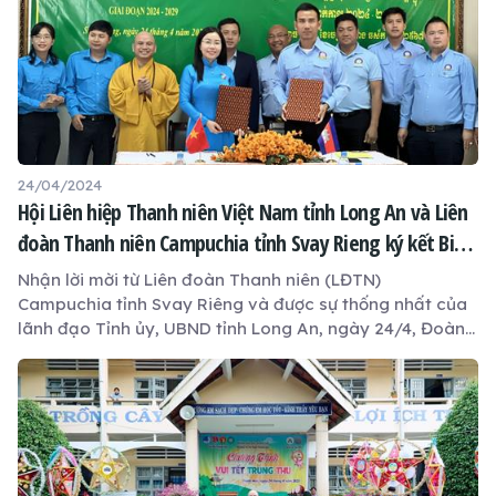
24/04/2024
Hội Liên hiệp Thanh niên Việt Nam tỉnh Long An và Liên
đoàn Thanh niên Campuchia tỉnh Svay Rieng ký kết Biên
bản ghi nhớ hợp tác giai đoạn 2024 - 2029
Nhận lời mời từ Liên đoàn Thanh niên (LĐTN)
Campuchia tỉnh Svay Riêng và được sự thống nhất của
lãnh đạo Tỉnh ủy, UBND tỉnh Long An, ngày 24/4, Đoàn
Thanh niên Cộng sản Hồ Chí Minh tỉnh, Hội Liên hiệp
Thanh niên (LHTN) Việt Nam tỉnh Long An phối hợp tổ
chức Lễ ký kết Biên bản ghi nhớ hợp tác giữa Hội LHTN
Việt Nam tỉnh Long An, nước Cộng hòa xã hội chủ nghĩa
Việt Nam và LĐTN Campuchia tỉnh Svay Rieng, Vương
quốc Campuchia, giai đoạn 2024 – 2029.