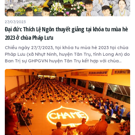
27/07/2023
Đại đức Thích Lệ Ngôn thuyết giảng tại khóa tu mùa hè
2023 ở chùa Pháp Lưu
Chiều ngày 27/7/2023, tại khóa tu mùa hè 2023 tại chùa
Pháp Lưu (xã Nhựt Ninh, huyện Tân Trụ, tỉnh Long An) do
Ban Trị sự GHPGVN huyện Tân Trụ kết hợp với chùa
Pháp Lưu tổ chức, Đại đức Thích Lệ Ngôn - Ủy viên Ban
Hoằng pháp Trung ương, Phó Trưởng ban Trị sự kiêm
Trưởng ban Hoằng pháp GHPGVN tỉnh Long An thuyết
giảng đề tài “nuôi lớn ước mơ”.