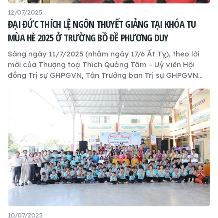
12/07/2025
ĐẠI ĐỨC THÍCH LỆ NGÔN THUYẾT GIẢNG TẠI KHÓA TU
MÙA HÈ 2025 Ở TRƯỜNG BỒ ĐỀ PHƯƠNG DUY
Sáng ngày 11/7/2025 (nhằm ngày 17/6 Ất Tỵ), theo lời
mời của Thượng toạ Thích Quảng Tâm – Uỷ viên Hội
đồng Trị sự GHPGVN, Tân Trưởng ban Trị sự GHPGVN
tỉnh Tây Ninh, Chủ tịch Hội đồng Quản trị Trường Bồ Đề
Phương Duy, Trụ trì chùa Long Thạnh – Đại đức Thích Lệ
Ngôn, Phó Trưởng ban Trị sự kiêm Trưởng ban Hoằng
pháp GHPGVN tỉnh Tây Ninh, Trưởng phòng Đào tạo
Học viện Phật giáo Việt Nam tại TP.HCM, đã quang lâm
thuyết giảng tại khóa tu mùa hè với đề tài “Lòng biết ơn
– Cội nguồn của đạo đức”.
10/07/2025