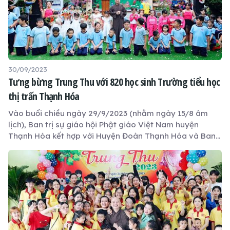
30/09/2023
Tưng bừng Trung Thu với 820 học sinh Trường tiểu học
thị trấn Thạnh Hóa
Vào buổi chiều ngày 29/9/2023 (nhằm ngày 15/8 âm
lịch), Ban trị sự giáo hội Phật giáo Việt Nam huyện
Thạnh Hóa kết hợp với Huyện Đoàn Thạnh Hóa và Ban
Giám hiệu Trường Tiểu học thị trấn Thạnh Hóa tổ Tết
Trung thu cho 820 em học sinh tại Trường Tiểu học Thị
trấn Thạnh Hóa với chủ đề “Mùa Trăng Yêu Thương”.