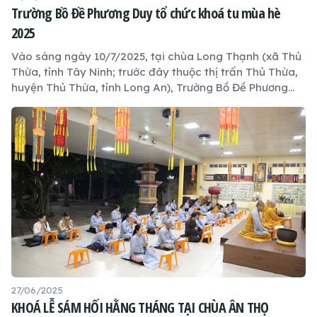
Trường Bồ Đề Phương Duy tổ chức khoá tu mùa hè
2025
Vào sáng ngày 10/7/2025, tại chùa Long Thạnh (xã Thủ
Thừa, tỉnh Tây Ninh; trước đây thuộc thị trấn Thủ Thừa,
huyện Thủ Thừa, tỉnh Long An), Trường Bồ Đề Phương
Duy đã long trọng tổ chức lễ khai mạc khóa tu mùa hè
năm 2025. Khóa tu kéo dài trong 3 ngày, do chùa Long
Thạnh, Trường Bồ Đề Phương Duy và hệ thống Xanh Tuệ
Đức phối hợp tổ chức.
27/06/2025
KHOÁ LỄ SÁM HỐI HẰNG THÁNG TẠI CHÙA ÂN THỌ