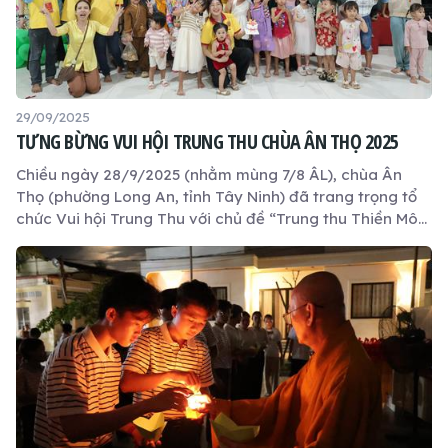
29/09/2025
TƯNG BỪNG VUI HỘI TRUNG THU CHÙA ÂN THỌ 2025
Chiều ngày 28/9/2025 (nhằm mùng 7/8 ÂL), chùa Ân
Thọ (phường Long An, tỉnh Tây Ninh) đã trang trọng tổ
chức Vui hội Trung Thu với chủ đề “Trung thu Thiền Môn:
Hiếu với cha mẹ, học để trưởng thành”. Hàng trăm em
nhỏ cùng phụ huynh nô nức tham dự, hòa mình vào
không khí rộn ràng, ấm áp với nhiều hoạt động văn
nghệ, trò chơi và ẩm thực.