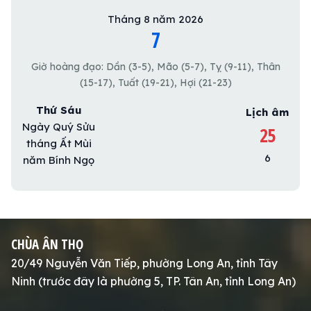
Tháng 8 năm 2026
7
Giờ hoàng đạo: Dần (3-5), Mão (5-7), Tỵ (9-11), Thân
(15-17), Tuất (19-21), Hợi (21-23)
Thứ Sáu
Lịch âm
Ngày Quý Sửu
25
tháng Ất Mùi
6
năm Bính Ngọ
CHÙA ÂN THỌ
20/49 Nguyễn Văn Tiếp, phường Long An, tỉnh Tây
Ninh (trước đây là phường 5, TP. Tân An, tỉnh Long An)