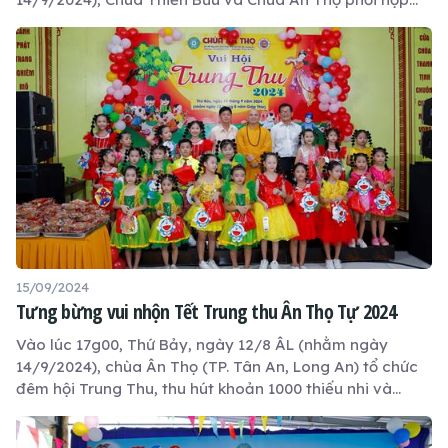
với Ban Giám hiệu Trường tiểu học Nhơn Ninh A (điểm
Tân Chánh) tổ chức Tết Trung thu cho 420 học sinh.
15/09/2024
Tưng bừng vui nhộn Tết Trung thu Ân Thọ Tự 2024
Vào lúc 17g00, Thứ Bảy, ngày 12/8 ÂL (nhằm ngày
14/9/2024), chùa Ân Thọ (TP. Tân An, Long An) tổ chức
đêm hội Trung Thu, thu hút khoản 1000 thiếu nhi và
đông đảo phụ huynh tham dự. Các bé dưới 12 tuổi đều
được tham dự cùng với phụ huynh.