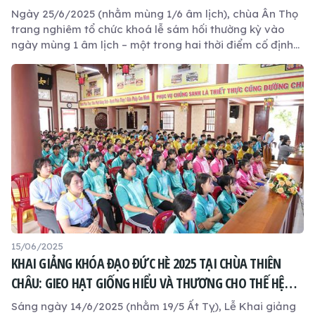
Ngày 25/6/2025 (nhằm mùng 1/6 âm lịch), chùa Ân Thọ
trang nghiêm tổ chức khoá lễ sám hối thường kỳ vào
ngày mùng 1 âm lịch – một trong hai thời điểm cố định
trong tháng để đại chúng cùng nhau sám hối, tịnh tu,
vun bồi công đức và thanh lọc tâm ý.
15/06/2025
KHAI GIẢNG KHÓA ĐẠO ĐỨC HÈ 2025 TẠI CHÙA THIÊN
CHÂU: GIEO HẠT GIỐNG HIỂU VÀ THƯƠNG CHO THẾ HỆ
TRẺ
Sáng ngày 14/6/2025 (nhằm 19/5 Ất Tỵ), Lễ Khai giảng