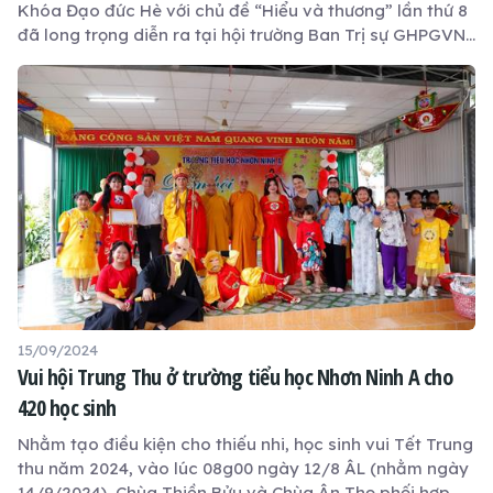
Khóa Đạo đức Hè với chủ đề “Hiểu và thương” lần thứ 8
đã long trọng diễn ra tại hội trường Ban Trị sự GHPGVN
tỉnh Long An – chùa Thiên Châu, TP. Tân An. Khoá học
năm nay quy tụ khoảng 200 em học sinh trên địa bàn
tỉnh tham dự.
15/09/2024
Vui hội Trung Thu ở trường tiểu học Nhơn Ninh A cho
420 học sinh
Nhằm tạo điều kiện cho thiếu nhi, học sinh vui Tết Trung
thu năm 2024, vào lúc 08g00 ngày 12/8 ÂL (nhằm ngày
14/9/2024), Chùa Thiền Bửu và Chùa Ân Thọ phối hợp