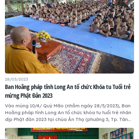
28/05/2023
Ban Hoằng pháp tỉnh Long An tổ chức Khóa tu Tuổi trẻ
mừng Phật Đản 2023
Vào mùng 10/4/ Quý Mão (nhằm ngày 28/5/2023), Ban
Hoằng pháp tỉnh Long An tổ chức khóa tu tuổi trẻ nhân
dịp Phật đản 2023 tại chùa Ân Thọ (phường 3, Tp. Tân
An, Long An). 300 khóa sinh tham gia đến từ nhiều chùa
ở các huyện. Theo chương trình, từ 09g00 đến lúc 20g00