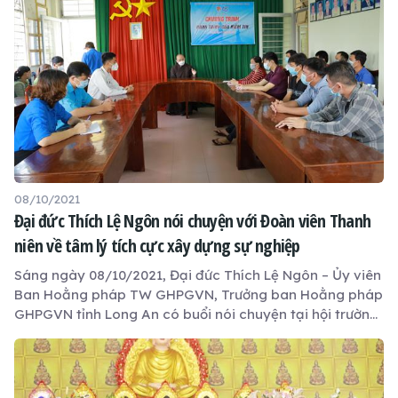
thì khóa tu mới hoàn mãn.
08/10/2021
Đại đức Thích Lệ Ngôn nói chuyện với Đoàn viên Thanh
niên về tâm lý tích cực xây dựng sự nghiệp
Sáng ngày 08/10/2021, Đại đức Thích Lệ Ngôn – Ủy viên
Ban Hoằng pháp TW GHPGVN, Trưởng ban Hoằng pháp
GHPGVN tỉnh Long An có buổi nói chuyện tại hội trường
Ủy ban Nhân dân xã Nhị Thành (huyện Thủ Thừa) trong
chuỗi hoạt động chào mừng 65 năm ngày truyền thống
hội liên hiệp thanh niên Việt Nam (15/10/1956 –
15/10/2021), do Đoàn thanh niên xã Nhị Thành (huyện