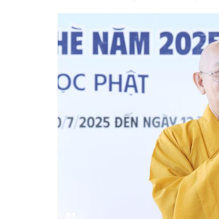
01
/
81