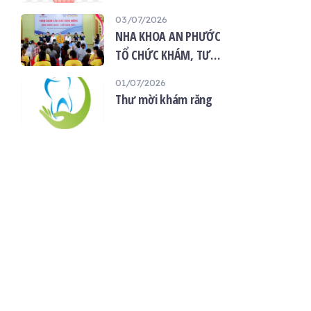
“Giọt máu hiếu thảo -
03/07/2026
mùa Vu lan”
NHA KHOA AN PHƯỚC
TỔ CHỨC KHÁM, TƯ
VẤN SỨC KHỎE RĂNG
01/07/2026
MIỆNG MIỄN PHÍ TẠI
Thư mời khám răng
CHÙA ÂN THỌ