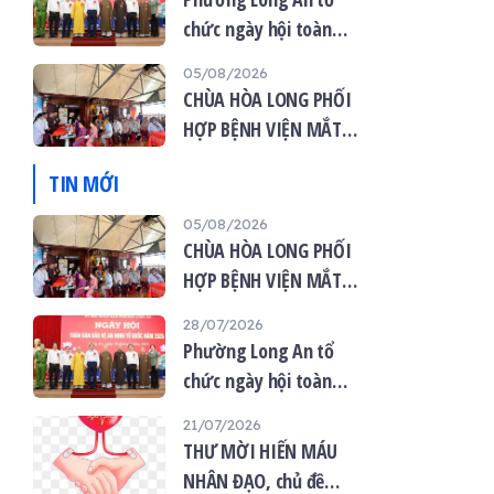
chức ngày hội toàn
dân bảo vệ an ninh tổ
05/08/2026
quốc năm 2026
CHÙA HÒA LONG PHỐI
HỢP BỆNH VIỆN MẮT
VIỆT TỔ CHỨC KHÁM
TIN MỚI
MẮT MIỄN PHÍ CHO 120
NGƯỜI DÂN
05/08/2026
CHÙA HÒA LONG PHỐI
HỢP BỆNH VIỆN MẮT
VIỆT TỔ CHỨC KHÁM
28/07/2026
MẮT MIỄN PHÍ CHO 120
Phường Long An tổ
NGƯỜI DÂN
chức ngày hội toàn
dân bảo vệ an ninh tổ
21/07/2026
quốc năm 2026
THƯ MỜI HIẾN MÁU
NHÂN ĐẠO, chủ đề