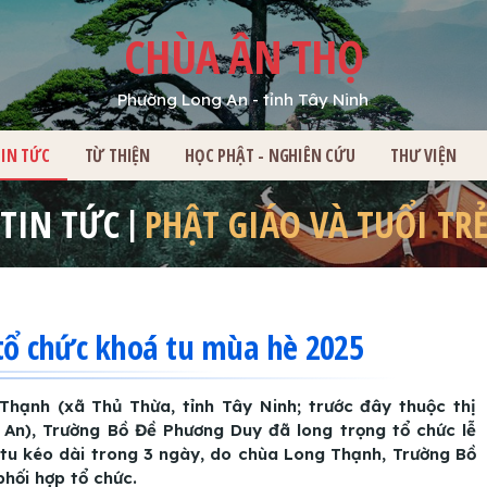
CHÙA ÂN THỌ
Phường Long An - tỉnh Tây Ninh
HỦ
TIN TỨC
TỪ THIỆN
HỌC PHẬT - NGHIÊN CỨU
THƯ VIỆN
TIN TỨC
PHẬT GIÁO VÀ TUỔI TR
ổ chức khoá tu mùa hè 2025
Thạnh (xã Thủ Thừa, tỉnh Tây Ninh; trước đây thuộc thị
 An), Trường Bồ Đề Phương Duy đã long trọng tổ chức lễ
tu kéo dài trong 3 ngày, do chùa Long Thạnh, Trường Bồ
hối hợp tổ chức.