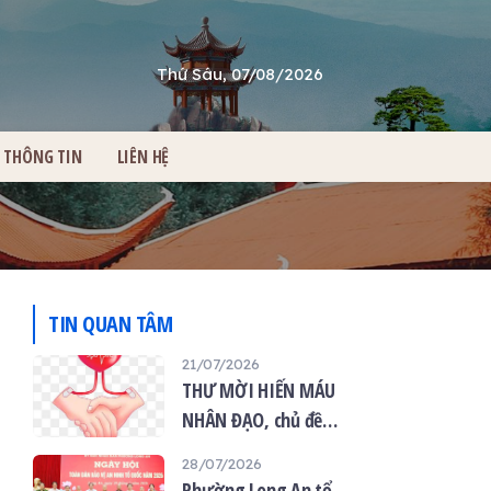
Thứ Sáu, 07/08/2026
THÔNG TIN
LIÊN HỆ
Ẻ
TIN QUAN TÂM
21/07/2026
THƯ MỜI HIẾN MÁU
NHÂN ĐẠO, chủ đề
“Giọt máu hiếu thảo -
28/07/2026
mùa Vu lan”
Phường Long An tổ