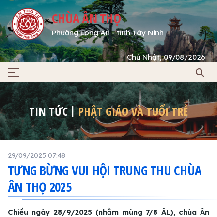
CHÙA ÂN THỌ
Phường Long An - tỉnh Tây Ninh
Chủ Nhật, 09/08/2026
TIN TỨC
PHẬT GIÁO VÀ TUỔI TRẺ
29/09/2025 07:48
TƯNG BỪNG VUI HỘI TRUNG THU CHÙA
ÂN THỌ 2025
Chiều ngày 28/9/2025 (nhằm mùng 7/8 ÂL), chùa Ân