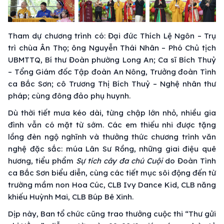
Tham dự chương trình có: Đại đức Thích Lệ Ngôn – Trụ
trì chùa Ân Thọ; ông Nguyễn Thái Nhân – Phó Chủ tịch
UBMTTQ, Bí thư Đoàn phường Long An; Ca sĩ Bích Thuỷ
– Tổng Giám đốc Tập đoàn An Nông, Trưởng đoàn Tình
ca Bắc Sơn; cô Trương Thị Bích Thuỷ – Nghệ nhân thư
pháp; cùng đông đảo phụ huynh.
Dù thời tiết mưa kéo dài, từng chập lớn nhỏ, nhiều gia
đình vẫn có mặt từ sớm. Các em thiếu nhi được tặng
lồng đèn ngộ nghĩnh và thưởng thức chương trình văn
nghệ đặc sắc: múa Lân Sư Rồng, những giai điệu quê
hương, tiểu phẩm
Sự tích cây đa chú Cuội
do Đoàn Tình
ca Bắc Sơn biểu diễn, cùng các tiết mục sôi động đến từ
trường mầm non Hoa Cúc, CLB Ivy Dance Kid, CLB năng
khiếu Huỳnh Mai, CLB Búp Bê Xinh.
Dịp này, Ban tổ chức cũng trao thưởng cuộc thi “Thư gửi