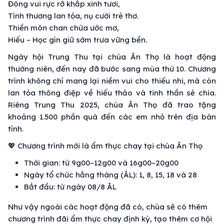
Đông vui rực rỡ khắp xinh tươi,
Tình thương lan tỏa, nụ cười trẻ thơ.
Thiền môn chan chứa ước mơ,
Hiếu – Học gìn giữ sớm trưa vững bền.
Ngày hội Trung Thu tại chùa Ân Thọ là hoạt động
thường niên, đến nay đã bước sang mùa thứ 10. Chương
trình không chỉ mang lại niềm vui cho thiếu nhi, mà còn
lan tỏa thông điệp về hiếu thảo và tinh thần sẻ chia.
Riêng Trung Thu 2025, chùa Ân Thọ đã trao tặng
khoảng 1.500 phần quà đến các em nhỏ trên địa bàn
tỉnh.
💖 Chương trình mới là ẩm thực chay tại chùa Ân Thọ
Thời gian: từ 9g00–12g00 và 16g00–20g00
Ngày tổ chức hằng tháng (ÂL): 1, 8, 15, 18 và 28
Bắt đầu: từ ngày 08/8 ÂL
Như vậy ngoài các hoạt động đã có, chùa sẽ có thêm
chương trình đãi ẩm thực chay định kỳ, tạo thêm cơ hội