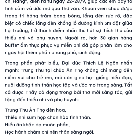
chị Hằng”, diễn ra từ ngày 22–28/9, giúp các em bày tỏ
tình cảm và ước mơ qua thơ văn. Khuôn viên chùa được
trang trí hàng trăm bong bóng, lồng đèn rực rỡ, đặc
biệt có chiếc lồng đèn khổng lồ đường kính 3m đặt giữa
hội trường, trở thành điểm nhấn thu hút sự thích thú của
thiếu nhi và phụ huynh. Ngoài ra, hơn 30 gian hàng
buffet ẩm thực phục vụ miễn phí đã góp phần làm cho
ngày hội thêm phần phong phú, sinh động.
Trong phần phát biểu, Đại đức Thích Lệ Ngôn nhấn
mạnh: Trung Thu tại chùa Ân Thọ không chỉ mang đến
niềm vui cho trẻ em, mà còn gieo hạt giống hiếu đạo,
nuôi dưỡng tinh thần học tập và ước mơ trong sáng. Tất
cả được Thầy cô đọng trong bài thơ mới sáng tác, gửi
tặng đến thiếu nhi và phụ huynh:
Trung Thu Ân Thọ đèn hoa,
Thiếu nhi sum họp chan hòa tình thân.
Hiếu ân khắc dạ muôn phần,
Học hành chăm chỉ nên thân sáng ngời.