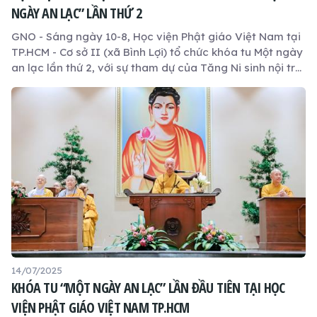
NGÀY AN LẠC” LẦN THỨ 2
GNO - Sáng ngày 10-8, Học viện Phật giáo Việt Nam tại
TP.HCM - Cơ sở II (xã Bình Lợi) tổ chức khóa tu Một ngày
an lạc lần thứ 2, với sự tham dự của Tăng Ni sinh nội trú
và hơn 1.000 Phật tử.
14/07/2025
KHÓA TU “MỘT NGÀY AN LẠC” LẦN ĐẦU TIÊN TẠI HỌC
VIỆN PHẬT GIÁO VIỆT NAM TP.HCM