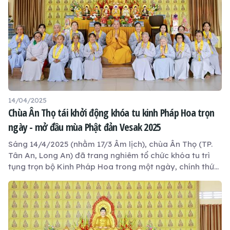
tài “Nhân duyên”.
14/04/2025
Chùa Ân Thọ tái khởi động khóa tu kinh Pháp Hoa trọn
ngày - mở đầu mùa Phật đản Vesak 2025
Sáng 14/4/2025 (nhằm 17/3 Âm lịch), chùa Ân Thọ (TP.
Tân An, Long An) đã trang nghiêm tổ chức khóa tu trì
tụng trọn bộ Kinh Pháp Hoa trong một ngày, chính thức
mở đầu chuỗi hoạt động kính mừng Đại lễ Phật Đản
Vesak 2025. Đây cũng là khóa tu định kỳ hằng tháng
của chùa.