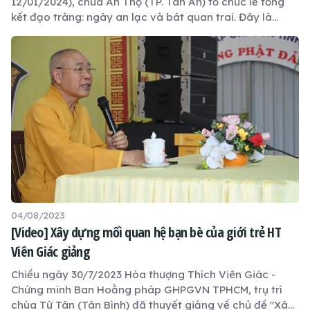
12/01/2024), chùa Ân Thọ (TP. Tân An) tổ chức lễ tổng
kết đạo tràng: ngày an lạc và bát quan trai. Đây là
thông lệ của đạo tràng nhiều năm.
04/08/2023
[Video] Xây dựng mối quan hệ bạn bè của giới trẻ HT
Viên Giác giảng
Chiều ngày 30/7/2023 Hòa thượng Thích Viên Giác -
Chứng minh Ban Hoằng pháp GHPGVN TPHCM, trụ trì
chùa Từ Tân (Tân Bình) đã thuyết giảng về chủ đề "Xây