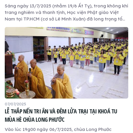
Sáng ngày 13/7/2025 (nhằm 19/6 Ất Tỵ), trong không khí
trang nghiêm và thanh tịnh, Học viện Phật giáo Việt
Nam tại TP.HCM (cơ sở Lê Minh Xuân) đã long trọng tổ
chức khóa tu “Một ngày an lạc” lần đầu tiên dành cho
hơn 1.000 Phật tử thập phương. Đây là mô hình tu học
mới, tạo điều kiện để cư sĩ tại gia được trải nghiệm đời
sống thiền môn cùng với chư Tôn đức giáo phẩm và
Tăng Ni sinh nội trú.
07/07/2025
LỄ THẮP NẾN TRI ÂN VÀ ĐÊM LỬA TRẠI TẠI KHOÁ TU
MÙA HÈ CHÙA LONG PHƯỚC
Vào lúc 19g00 ngày 06/7/2025, chùa Long Phước