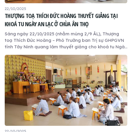
22/10/2025
THƯỢNG TOẠ THÍCH ĐỨC HOÀNG THUYẾT GIẢNG TẠI
KHOÁ TU NGÀY AN LẠC Ở CHÙA ÂN THỌ
Sáng ngày 22/10/2025 (nhằm mùng 2/9 ÂL), Thượng
toạ Thích Đức Hoàng – Phó Trưởng ban Trị sự GHPGVN
tỉnh Tây Ninh quang lâm thuyết giảng cho khoá tu Ngày
An lạc định kỳ vào tháng 9 âm lịch.
22/10/2025