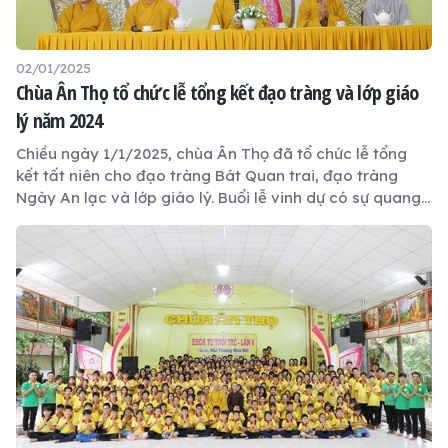
02/01/2025
Chùa Ân Thọ tổ chức lễ tổng kết đạo tràng và lớp giáo
lý năm 2024
Chiều ngày 1/1/2025, chùa Ân Thọ đã tổ chức lễ tổng
kết tất niên cho đạo tràng Bát Quan trai, đạo tràng
Ngày An lạc và lớp giáo lý. Buổi lễ vinh dự có sự quang
lâm của Hoà thượng Thích Minh Thiện - Uỷ viên Hội
đồng Trị sự, Phó Trưởng ban Hoằng pháp Trung ương,
Trưởng ban Trị sự GHPGVN tỉnh Long An