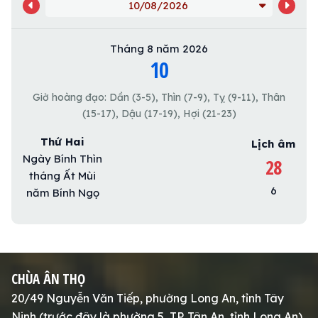
10/08/2026
Tháng 8 năm 2026
10
Giờ hoàng đạo: Dần (3-5), Thìn (7-9), Tỵ (9-11), Thân
(15-17), Dậu (17-19), Hợi (21-23)
Thứ Hai
Lịch âm
Ngày Bính Thìn
28
tháng Ất Mùi
6
năm Bính Ngọ
CHÙA ÂN THỌ
20/49 Nguyễn Văn Tiếp, phường Long An, tỉnh Tây
Ninh (trước đây là phường 5, TP. Tân An, tỉnh Long An)