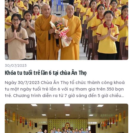
30/07/2023
Khóa tu tuổi trẻ lần 6 tại chùa Ân Thọ
Ngày 30/7/2023 Chùa Ân Thọ tổ chức thành công khoá
tu một ngày tuổi trẻ lần 6 với sự tham gia trên 350 bạn
trẻ. Chương trình diễn ra từ 7 giờ sáng đến 5 giờ chiều
với nhiều hoạt động vui và bổ ích