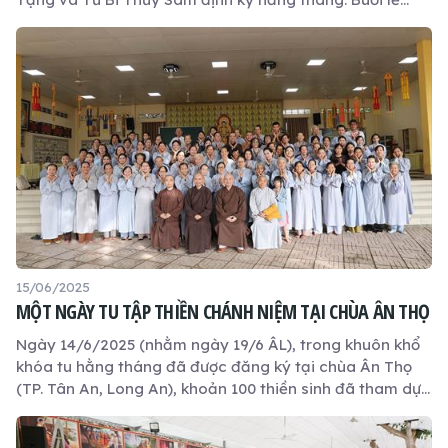
được cử hành trang nghiêm với sự tham dự của khoảng
60 Phật tử gần xa.
15/06/2025
MỘT NGÀY TU TẬP THIỀN CHÁNH NIỆM TẠI CHÙA ÂN THỌ
Ngày 14/6/2025 (nhằm ngày 19/6 ÂL), trong khuôn khổ
khóa tu hằng tháng đã được đăng ký tại chùa Ân Thọ
(TP. Tân An, Long An), khoản 100 thiền sinh đã tham dự
một ngày tu học chuyên đề về thiền chánh niệm, dưới sự
hướng dẫn của Thầy Trụ trì Thích Lệ Ngôn và Thầy