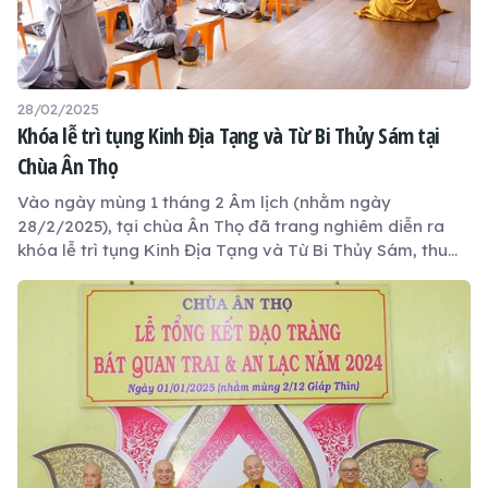
28/02/2025
Khóa lễ trì tụng Kinh Địa Tạng và Từ Bi Thủy Sám tại
Chùa Ân Thọ
Vào ngày mùng 1 tháng 2 Âm lịch (nhằm ngày
28/2/2025), tại chùa Ân Thọ đã trang nghiêm diễn ra
khóa lễ trì tụng Kinh Địa Tạng và Từ Bi Thủy Sám, thu
hút 60-70 Phật tử về tham dự. Trước khi bước vào thời
khóa tụng kinh, đạo tràng được lắng nghe phần thuyết
giảng ý nghĩa do Sư phụ Trụ trì Thích Lệ Ngôn chia sẻ.