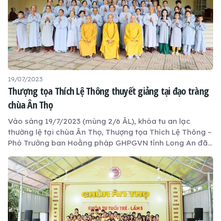
19/07/2023
Thượng tọa Thích Lệ Thông thuyết giảng tại đạo tràng
chùa Ân Thọ
Vào sáng 19/7/2023 (mùng 2/6 ÂL), khóa tu an lạc
thường lệ tại chùa Ân Thọ, Thượng tọa Thích Lệ Thông –
Phó Trưởng ban Hoằng pháp GHPGVN tỉnh Long An đã
thuyết giảng về đề tài 4 loại thức ăn (đoàn thực, xúc
thực, ý tư thực và thức thực).