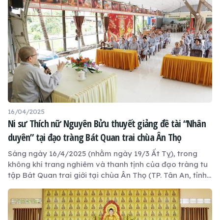
Thích Pháp Cần.
16/04/2025
Ni sư Thích nữ Nguyên Bửu thuyết giảng đề tài “Nhân
duyên” tại đạo tràng Bát Quan trai chùa Ân Thọ
Sáng ngày 16/4/2025 (nhằm ngày 19/3 Ất Tỵ), trong
không khí trang nghiêm và thanh tịnh của đạo tràng tu
tập Bát Quan trai giới tại chùa Ân Thọ (TP. Tân An, tỉnh
Long An), Ni sư Thích nữ Nguyên Bửu – Phó Trưởng ban
Văn hoá GHPGVN tỉnh Long An, Ủy viên Thường trực
Ban Hoằng pháp GHPGVN tỉnh, Trụ trì chùa An Lạc
(huyện Cần Giuộc) – đã quang lâm thuyết giảng với đề