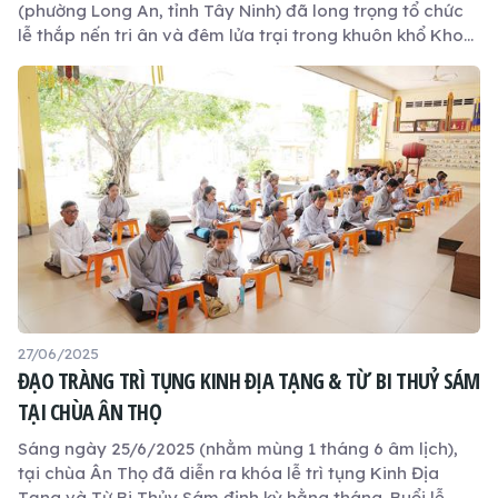
(phường Long An, tỉnh Tây Ninh) đã long trọng tổ chức
lễ thắp nến tri ân và đêm lửa trại trong khuôn khổ Khoá
tu mùa hè lần thứ 16. Đây là hoạt động nổi bật diễn ra
trong đêm thứ ba của khoá tu 4 ngày, thu hút sự tham
dự của 500 khoá sinh cùng quý Chư Tôn đức Tăng Ni.
27/06/2025
ĐẠO TRÀNG TRÌ TỤNG KINH ĐỊA TẠNG & TỪ BI THUỶ SÁM
TẠI CHÙA ÂN THỌ
Sáng ngày 25/6/2025 (nhằm mùng 1 tháng 6 âm lịch),
tại chùa Ân Thọ đã diễn ra khóa lễ trì tụng Kinh Địa
Tạng và Từ Bi Thủy Sám định kỳ hằng tháng. Buổi lễ