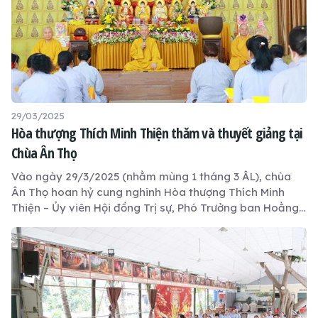
29/03/2025
Hòa thượng Thích Minh Thiện thăm và thuyết giảng tại
Chùa Ân Thọ
Vào ngày 29/3/2025 (nhằm mùng 1 tháng 3 ÂL), chùa
Ân Thọ hoan hỷ cung nghinh Hòa thượng Thích Minh
Thiện – Ủy viên Hội đồng Trị sự, Phó Trưởng ban Hoằng
pháp Trung ương, Trưởng ban Trị sự GHPGVN tỉnh Long
An – quang lâm thăm và thuyết giảng cho Đạo tràng trì
tụng Kinh Địa Tạng và Từ Bi Thủy Sám.