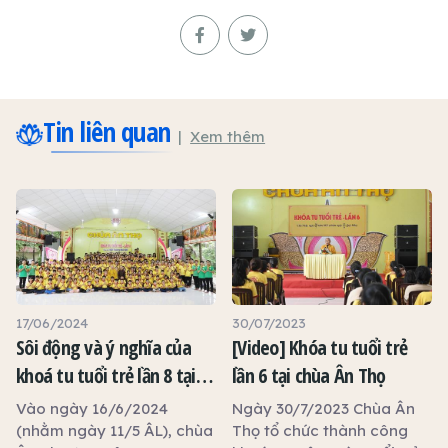
Tin liên quan
Xem thêm
17/06/2024
30/07/2023
Sôi động và ý nghĩa của
[Video] Khóa tu tuổi trẻ
khoá tu tuổi trẻ lần 8 tại
lần 6 tại chùa Ân Thọ
chùa Ân Thọ
Vào ngày 16/6/2024
Ngày 30/7/2023 Chùa Ân
(nhằm ngày 11/5 ÂL), chùa
Thọ tổ chức thành công