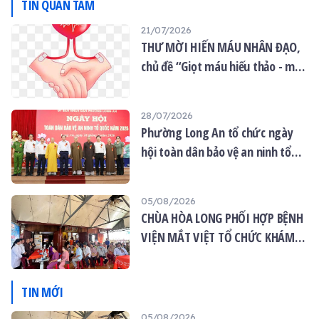
TIN QUAN TÂM
21/07/2026
THƯ MỜI HIẾN MÁU NHÂN ĐẠO,
chủ đề “Giọt máu hiếu thảo - mùa
Vu lan”
28/07/2026
Phường Long An tổ chức ngày
hội toàn dân bảo vệ an ninh tổ
quốc năm 2026
05/08/2026
CHÙA HÒA LONG PHỐI HỢP BỆNH
VIỆN MẮT VIỆT TỔ CHỨC KHÁM
MẮT MIỄN PHÍ CHO 120 NGƯỜI
DÂN
TIN MỚI
05/08/2026