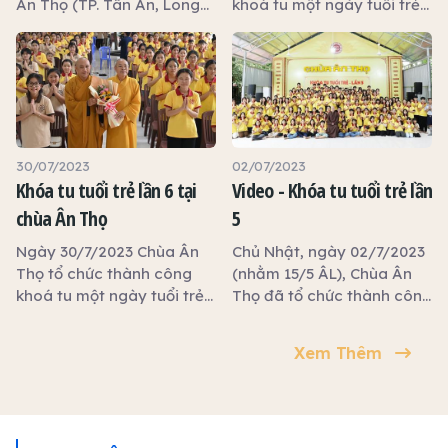
Ân Thọ (TP. Tân An, Long
khoá tu một ngày tuổi trẻ
An) tổ chức khoá tu tuổi
lần 6 với sự tham gia trên
trẻ lần 8 trong dịp hè, thu
350 bạn trẻ. Tại đây các
hút khoản 300 bạn trẻ đến
bạn trẻ được tham gia
tham dự từ 06g00 sáng
nhiều hoạt động vui, khỏe
đến 06g00 chiều.
và bổ ích.
30/07/2023
02/07/2023
Khóa tu tuổi trẻ lần 6 tại
Video - Khóa tu tuổi trẻ lần
chùa Ân Thọ
5
Ngày 30/7/2023 Chùa Ân
Chủ Nhật, ngày 02/7/2023
Thọ tổ chức thành công
(nhằm 15/5 ÂL), Chùa Ân
khoá tu một ngày tuổi trẻ
Thọ đã tổ chức thành công
lần 6 với sự tham gia trên
khóa tu tuổi trẻ lần 5, có
350 bạn trẻ. Chương trình
250 khóa sinh tham gia.
Xem Thêm
diễn ra từ 7 giờ sáng đến 5
Rất nhiều chương trình bổ
giờ chiều với nhiều hoạt
ích được thực hiện trong
động vui và bổ ích
khóa tu 1 ngày này.