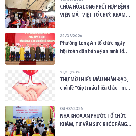
CHÙA HÒA LONG PHỐI HỢP BỆNH
VIỆN MẮT VIỆT TỔ CHỨC KHÁM
MẮT MIỄN PHÍ CHO 120 NGƯỜI
DÂN
28/07/2026
Phường Long An tổ chức ngày
hội toàn dân bảo vệ an ninh tổ
quốc năm 2026
21/07/2026
THƯ MỜI HIẾN MÁU NHÂN ĐẠO,
chủ đề “Giọt máu hiếu thảo - mùa
Vu lan”
03/07/2026
NHA KHOA AN PHƯỚC TỔ CHỨC
KHÁM, TƯ VẤN SỨC KHỎE RĂNG
MIỆNG MIỄN PHÍ TẠI CHÙA ÂN