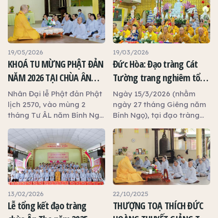
19/05/2026
19/03/2026
KHOÁ TU MỪNG PHẬT ĐẢN
Đức Hòa: Đạo tràng Cát
NĂM 2026 TẠI CHÙA ÂN
Tường trang nghiêm tổ
THỌ
chức đàn Dược Sư thất
Nhân Đại lễ Phật đản Phật
Ngày 15/3/2026 (nhằm
châu, khai giảng khóa tu
lịch 2570, vào mùng 2
ngày 27 tháng Giêng năm
tháng Tư ÂL năm Bính Ngọ
Bính Ngọ), tại đạo tràng
An Lạc và trao 100 phần
(18/5/2026), chùa Ân Thọ
Cát Tường, tỉnh Tây Ninh,
quà từ thiện
đã trang nghiêm tổ chức
dưới sự hướng dẫn của Sư
khóa tu mừng Phật đản với
cô Thích Nữ Liên Thảo –
sự tham gia của khoảng
Ủy viên Thường trực Ban
50 Phật tử về tham dự và
Văn hóa Trung ương, Ủy
tu học.
viên Ban Giáo dục Phật
giáo Trung ương, đại diện
13/02/2026
22/10/2025
đạo tràng Cát Tường đã
Lễ tổng kết đạo tràng
THƯỢNG TOẠ THÍCH ĐỨC
trang nghiêm tổ chức