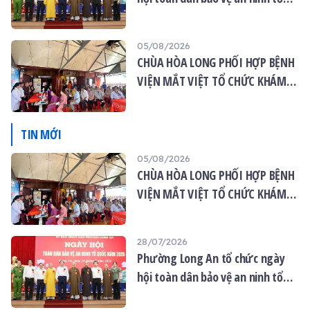
quốc năm 2026
05/08/2026
CHÙA HÒA LONG PHỐI HỢP BỆNH
VIỆN MẮT VIỆT TỔ CHỨC KHÁM
MẮT MIỄN PHÍ CHO 120 NGƯỜI
DÂN
TIN MỚI
05/08/2026
CHÙA HÒA LONG PHỐI HỢP BỆNH
VIỆN MẮT VIỆT TỔ CHỨC KHÁM
MẮT MIỄN PHÍ CHO 120 NGƯỜI
DÂN
28/07/2026
Phường Long An tổ chức ngày
hội toàn dân bảo vệ an ninh tổ
quốc năm 2026