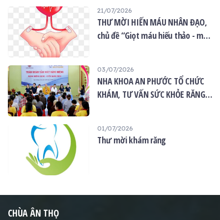
21/07/2026
THƯ MỜI HIẾN MÁU NHÂN ĐẠO,
chủ đề “Giọt máu hiếu thảo - mùa
Vu lan”
03/07/2026
NHA KHOA AN PHƯỚC TỔ CHỨC
KHÁM, TƯ VẤN SỨC KHỎE RĂNG
MIỆNG MIỄN PHÍ TẠI CHÙA ÂN
THỌ
01/07/2026
Thư mời khám răng
CHÙA ÂN THỌ