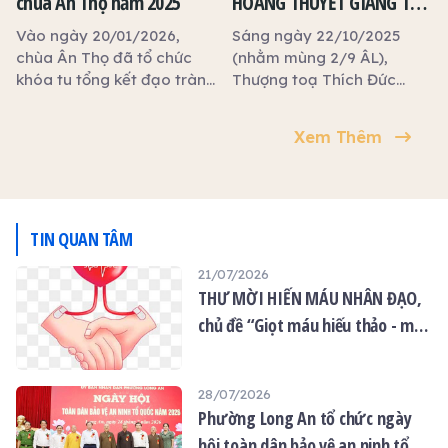
chùa Ân Thọ năm 2025
HOÀNG THUYẾT GIẢNG TẠI
pháp hội đàn Dược Sư thất
KHOÁ TU NGÀY AN LẠC Ở
châu, lễ tạ đàn viên mãn,
Vào ngày 20/01/2026,
Sáng ngày 22/10/2025
đồng thời khai giảng khóa
CHÙA ÂN THỌ
chùa Ân Thọ đã tổ chức
(nhằm mùng 2/9 ÂL),
tu An Lạc và trao tặng 100
khóa tu tổng kết đạo tràng
Thượng toạ Thích Đức
phần quà từ thiện đến các
Bát Quan Trai và Ngày An
Hoàng – Phó Trưởng ban
Phật tử khiếm thị, người
Lạc, dưới sự chủ trì của
Trị sự GHPGVN tỉnh Tây
Xem Thêm
khuyết tật có hoàn cảnh
Thượng tọa Trụ trì Thích Lệ
Ninh quang lâm thuyết
khó khăn.
Ngôn, với sự tham dự của
giảng cho khoá tu Ngày
hơn 60 Phật tử gần xa.
An lạc định kỳ vào tháng 9
âm lịch.
TIN QUAN TÂM
21/07/2026
THƯ MỜI HIẾN MÁU NHÂN ĐẠO,
chủ đề “Giọt máu hiếu thảo - mùa
Vu lan”
28/07/2026
Phường Long An tổ chức ngày
hội toàn dân bảo vệ an ninh tổ