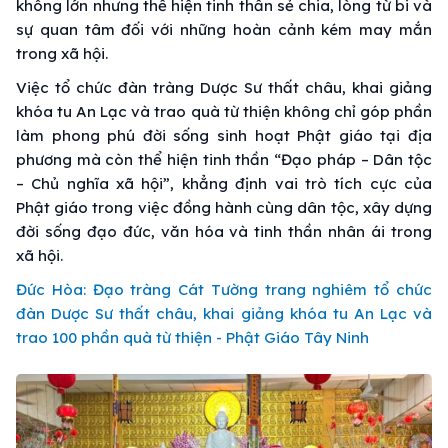
không lớn nhưng thể hiện tinh thần sẻ chia, lòng từ bi và
sự quan tâm đối với những hoàn cảnh kém may mắn
trong xã hội.
Việc tổ chức đàn tràng Dược Sư thất châu, khai giảng
khóa tu An Lạc và trao quà từ thiện không chỉ góp phần
làm phong phú đời sống sinh hoạt Phật giáo tại địa
phương mà còn thể hiện tinh thần “Đạo pháp – Dân tộc
– Chủ nghĩa xã hội”, khẳng định vai trò tích cực của
Phật giáo trong việc đồng hành cùng dân tộc, xây dựng
đời sống đạo đức, văn hóa và tinh thần nhân ái trong
xã hội.
Đức Hòa: Đạo tràng Cát Tường trang nghiêm tổ chức
đàn Dược Sư thất châu, khai giảng khóa tu An Lạc và
trao 100 phần quà từ thiện - Phật Giáo Tây Ninh