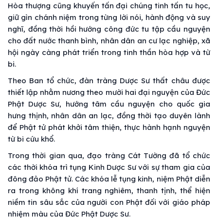
Hòa thượng cũng khuyến tấn đại chúng tinh tấn tu học,
giữ gìn chánh niệm trong từng lời nói, hành động và suy
nghĩ, đồng thời hồi hướng công đức tu tập cầu nguyện
cho đất nước thanh bình, nhân dân an cư lạc nghiệp, xã
hội ngày càng phát triển trong tinh thần hòa hợp và từ
bi.
Theo Ban tổ chức, đàn tràng Dược Sư thất châu được
thiết lập nhằm nương theo mười hai đại nguyện của Đức
Phật Dược Sư, hướng tâm cầu nguyện cho quốc gia
hưng thịnh, nhân dân an lạc, đồng thời tạo duyên lành
để Phật tử phát khởi tâm thiện, thực hành hạnh nguyện
từ bi cứu khổ.
Trong thời gian qua, đạo tràng Cát Tường đã tổ chức
các thời khóa trì tụng Kinh Dược Sư với sự tham gia của
đông đảo Phật tử. Các khóa lễ tụng kinh, niệm Phật diễn
ra trong không khí trang nghiêm, thanh tịnh, thể hiện
niềm tin sâu sắc của người con Phật đối với giáo pháp
nhiệm màu của Đức Phật Dược Sư.