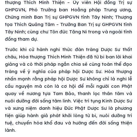
thượng Thích Minh Thiện – Ủy viên Hội đồng Trị sự
GHPGVN, Phó Trưởng ban Hoằng pháp Trung ương,
Chứng minh Ban Trị sự GHPGVN tỉnh Tây Ninh; Thượng
tọa Thích Quảng Tâm – Trưởng Ban Trị sự GHPGVN tỉnh
Tây Ninh; cùng chư Tôn đức Tăng Ni trong và ngoài tỉnh
đồng tham dự.
Trước khi cử hành nghi thức đàn tràng Dược Sư thất
châu, Hòa thượng Thích Minh Thiện đã từ bi ban lời khai
giảng và có thời pháp ngắn chia sẻ cùng toàn thể đạo
tràng về ý nghĩa của pháp hội Dược Sư. Hòa thượng
nhấn mạnh rằng pháp hội Dược Sư không chỉ là nghi lễ
cầu nguyện mà còn là cơ hội để mỗi người con Phật
quay về nương tựa Tam Bảo, thanh lọc thân tâm và
nuôi dưỡng đời sống tâm linh. Việc trì tụng Kinh Dược Sư
và xưng niệm danh hiệu Đức Phật Dược Sư là phương
tiện giúp hành giả phát khởi lòng từ bi, nuôi dưỡng trí
tuệ, chuyển hóa khổ đau và hướng đến đời sống thiện
lành.