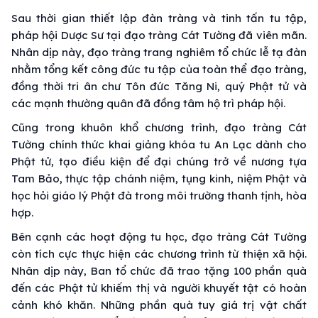
Sau thời gian thiết lập đàn tràng và tinh tấn tu tập,
pháp hội Dược Sư tại đạo tràng Cát Tường đã viên mãn.
Nhân dịp này, đạo tràng trang nghiêm tổ chức lễ tạ đàn
nhằm tổng kết công đức tu tập của toàn thể đạo tràng,
đồng thời tri ân chư Tôn đức Tăng Ni, quý Phật tử và
các mạnh thường quân đã đồng tâm hộ trì pháp hội.
Cũng trong khuôn khổ chương trình, đạo tràng Cát
Tường chính thức khai giảng khóa tu An Lạc dành cho
Phật tử, tạo điều kiện để đại chúng trở về nương tựa
Tam Bảo, thực tập chánh niệm, tụng kinh, niệm Phật và
học hỏi giáo lý Phật đà trong môi trường thanh tịnh, hòa
hợp.
Bên cạnh các hoạt động tu học, đạo tràng Cát Tường
còn tích cực thực hiện các chương trình từ thiện xã hội.
Nhân dịp này, Ban tổ chức đã trao tặng 100 phần quà
đến các Phật tử khiếm thị và người khuyết tật có hoàn
cảnh khó khăn. Những phần quà tuy giá trị vật chất