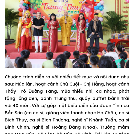
Chương trình diễn ra với nhiều tiết mục và nội dung như
sau: Múa lân, hoạt cảnh Chú Cuội - Chị Hằng, hoạt cảnh
Thầy Trò Đường Tăng, múa thiếu nhi, ca nhạc, phát
tặng lồng đèn, bánh Trung thu, quầy buffet bánh trái
với 40 món. Với sự góp mặt biểu diễn của đoàn Tình ca
Bắc Sơn (có ca sĩ, giảng viên thanh nhạc Hạ Châu, ca sĩ
Bích Thủy, ca sĩ Bích Phượng, nghệ sĩ Khánh Tuấn, ca sĩ
Bình Chinh, nghệ sĩ Hoàng Đăng Khoa), Trường mầm