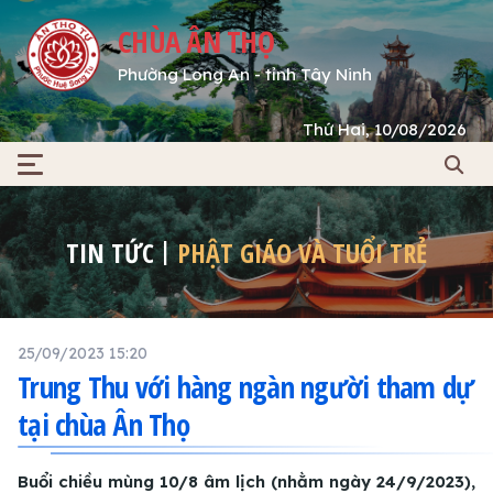
CHÙA ÂN THỌ
Phường Long An - tỉnh Tây Ninh
Thứ Hai, 10/08/2026
TIN TỨC
PHẬT GIÁO VÀ TUỔI TRẺ
25/09/2023 15:20
Trung Thu với hàng ngàn người tham dự
tại chùa Ân Thọ
Buổi chiều mùng 10/8 âm lịch (nhằm ngày 24/9/2023),