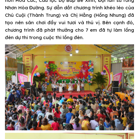
non Hoa Cúc, Câu lạc bộ Búp Bê Xinh, Đội lân sư rồng
Nhơn Hòa Đường. Sự dẫn dắt chương trình khéo léo của
Chú Cuội (Thành Trung) và Chị Hằng (Hồng Nhung) đã
tạo nên sân chơi đầy vui tươi và thú vị. Bên cạnh đó,
chương trình đã phát thưởng cho 7 em đã tự làm lồng
đèn dự thi trong cuộc thi lồng đèn.