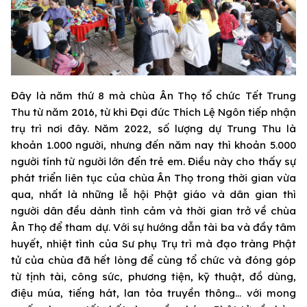
Đây là năm thứ 8 mà chùa Ân Thọ tổ chức Tết Trung
Thu từ năm 2016, từ khi Đại đức Thích Lệ Ngôn tiếp nhận
trụ trì nơi đây. Năm 2022, số lượng dự Trung Thu là
khoản 1.000 người, nhưng đến năm nay thì khoản 5.000
người tính từ người lớn đến trẻ em. Điều này cho thấy sự
phát triển liên tục của chùa Ân Thọ trong thời gian vừa
qua, nhất là những lễ hội Phật giáo và dân gian thì
người dân đều dành tình cảm và thời gian trở về chùa
Ân Thọ để tham dự. Với sự hướng dẫn tài ba và đầy tâm
huyết, nhiệt tình của Sư phụ Trụ trì mà đạo tràng Phật
tử của chùa đã hết lòng để cùng tổ chức và đóng góp
từ tịnh tài, công sức, phương tiện, kỹ thuật, đồ dùng,
điệu múa, tiếng hát, lan tỏa truyền thông… với mong