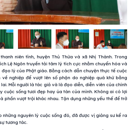
 thanh niên tỉnh, huyện Thủ Thừa và xã Nhị Thành. Trong
hích Lệ Ngôn truyền tải tâm lý tích cực nhằm chuyển hóa và
 đạo lý của Phật giáo. Bằng cách dẫn chuyện thực tế cuộc
m về nghiệp để vượt lên số phận do nghiệp quá khứ bằng
lai. Mỗi người là tác giả và là đạo diễn, diễn viên của chính
ấy cuộc sống tươi đẹp hay úa tàn của mình. Không ai có lợi
i và phần vượt trội khác nhau. Tận dụng những yếu thế để trở
những nguyên lý cuộc sống đó, đã được vị giảng sư kể ra
sự tương tác.