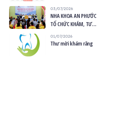
“Giọt máu hiếu thảo -
03/07/2026
mùa Vu lan”
NHA KHOA AN PHƯỚC
TỔ CHỨC KHÁM, TƯ
VẤN SỨC KHỎE RĂNG
01/07/2026
MIỆNG MIỄN PHÍ TẠI
Thư mời khám răng
CHÙA ÂN THỌ