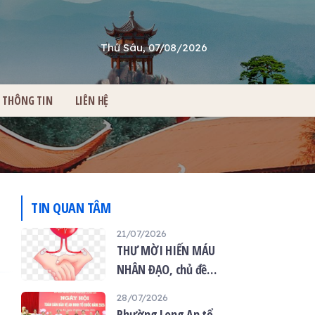
Thứ Sáu, 07/08/2026
THÔNG TIN
LIÊN HỆ
Ẻ
TIN QUAN TÂM
21/07/2026
THƯ MỜI HIẾN MÁU
NHÂN ĐẠO, chủ đề
“Giọt máu hiếu thảo -
28/07/2026
mùa Vu lan”
Phường Long An tổ