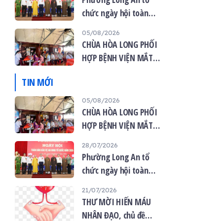
chức ngày hội toàn
dân bảo vệ an ninh tổ
05/08/2026
quốc năm 2026
CHÙA HÒA LONG PHỐI
HỢP BỆNH VIỆN MẮT
VIỆT TỔ CHỨC KHÁM
TIN MỚI
MẮT MIỄN PHÍ CHO 120
NGƯỜI DÂN
05/08/2026
CHÙA HÒA LONG PHỐI
HỢP BỆNH VIỆN MẮT
VIỆT TỔ CHỨC KHÁM
28/07/2026
MẮT MIỄN PHÍ CHO 120
Phường Long An tổ
NGƯỜI DÂN
chức ngày hội toàn
dân bảo vệ an ninh tổ
21/07/2026
quốc năm 2026
THƯ MỜI HIẾN MÁU
NHÂN ĐẠO, chủ đề