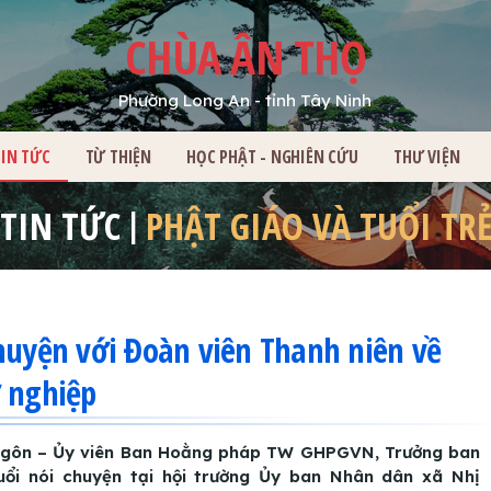
CHÙA ÂN THỌ
Phường Long An - tỉnh Tây Ninh
HỦ
TIN TỨC
TỪ THIỆN
HỌC PHẬT - NGHIÊN CỨU
THƯ VIỆN
TIN TỨC
PHẬT GIÁO VÀ TUỔI TR
huyện với Đoàn viên Thanh niên về
ự nghiệp
 Ngôn – Ủy viên Ban Hoằng pháp TW GHPGVN, Trưởng ban
i nói chuyện tại hội trường Ủy ban Nhân dân xã Nhị