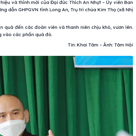
thiệu và thỉnh mời của Đại đức Thích An Nhựt – Ủy viên Ban
g dẫn GHPGVN tỉnh Long An, Trụ trì chùa Kim Thọ (xã Nhị
ần quà đến các đoàn viên và thanh niên chịu khó, vươn lên.
g vào các phần quà đó.
Tin: Khai Tâm – Ảnh: Tâm Hải