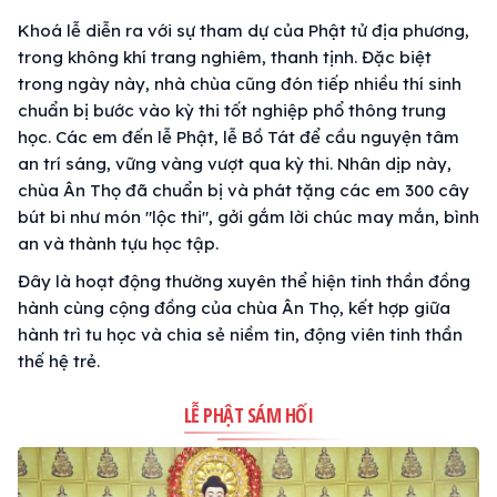
Khoá lễ diễn ra với sự tham dự của Phật tử địa phương,
trong không khí trang nghiêm, thanh tịnh. Đặc biệt
trong ngày này, nhà chùa cũng đón tiếp nhiều thí sinh
chuẩn bị bước vào kỳ thi tốt nghiệp phổ thông trung
học. Các em đến lễ Phật, lễ Bồ Tát để cầu nguyện tâm
an trí sáng, vững vàng vượt qua kỳ thi. Nhân dịp này,
chùa Ân Thọ đã chuẩn bị và phát tặng các em 300 cây
bút bi như món "lộc thi", gởi gắm lời chúc may mắn, bình
an và thành tựu học tập.
Đây là hoạt động thường xuyên thể hiện tinh thần đồng
hành cùng cộng đồng của chùa Ân Thọ, kết hợp giữa
hành trì tu học và chia sẻ niềm tin, động viên tinh thần
thế hệ trẻ.
LỄ PHẬT SÁM HỐI