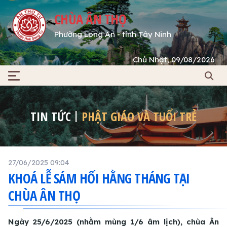
CHÙA ÂN THỌ
Phường Long An - tỉnh Tây Ninh
Chủ Nhật, 09/08/2026
TIN TỨC
PHẬT GIÁO VÀ TUỔI TRẺ
27/06/2025 09:04
KHOÁ LỄ SÁM HỐI HẰNG THÁNG TẠI
CHÙA ÂN THỌ
Ngày 25/6/2025 (nhằm mùng 1/6 âm lịch), chùa Ân