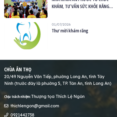
KHÁM, TƯ VẤN SỨC KHỎE RĂNG
MIỆNG MIỄN PHÍ TẠI CHÙA ÂN
THỌ
01/07/2026
Thư mời khám răng
CHÙA ÂN THỌ
20/49 Nguyễn Văn Tiếp, phường Long An, tỉnh Tây
Ninh (trước đây là phường 5, TP. Tân An, tỉnh Long An)
Thượng tọa Thích Lệ Ngôn
Chịu trách nhiệm:
thichlengon@gmail.com
0921442738