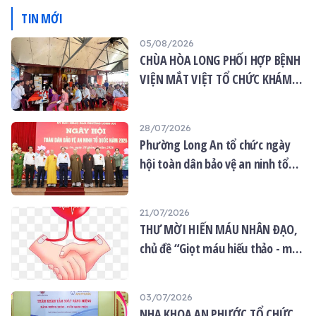
DÂN
TIN MỚI
05/08/2026
CHÙA HÒA LONG PHỐI HỢP BỆNH
VIỆN MẮT VIỆT TỔ CHỨC KHÁM
MẮT MIỄN PHÍ CHO 120 NGƯỜI
DÂN
28/07/2026
Phường Long An tổ chức ngày
hội toàn dân bảo vệ an ninh tổ
quốc năm 2026
21/07/2026
THƯ MỜI HIẾN MÁU NHÂN ĐẠO,
chủ đề “Giọt máu hiếu thảo - mùa
Vu lan”
03/07/2026
NHA KHOA AN PHƯỚC TỔ CHỨC