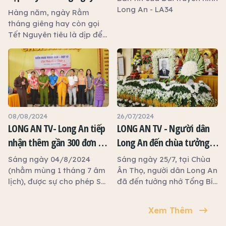
Nguyên tiêu
Long An - LA34
Hàng năm, ngày Rằm
tháng giêng hay còn gọi
Tết Nguyên tiêu là dịp để
mọi người tưởng nhớ đến
ông bà, tổ tiên và cầu
mong một năm bình an,
hạnh phúc. Vào ngày này,
nhiều gia đình thường
chuẩn bị mâm cúng gia
tiên, đi lễ chùa hay tham
08/08/2024
26/07/2024
gia những hoạt động thắp
LONG AN TV- Long An tiếp
LONG AN TV - Người dân
đèn, thả đèn hoa đăng để
nhận thêm gần 300 đơn vị
Long An đến chùa tưởng
cầu tài lộc, may mắn.
máu từ hoạt động Hiến
nhớ Tổng Bí thư Nguyễn
Sáng ngày 04/8/2024
Sáng ngày 25/7, tại Chùa
máu nhân đạo
Phú Trọng
(nhằm mùng 1 tháng 7 âm
Ân Thọ, người dân Long An
lịch), được sự cho phép Sở
đã đến tưởng nhớ Tổng Bí
Y tế Long An, Chùa Ân Thọ,
thư Nguyễn Phú Trọng
thành phố Tân An phối hợp
Xem Thêm
với bệnh viện Chợ Rẫy
TP.HCM tổ chức Ngày hội