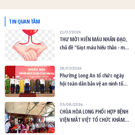
Hiến máu nhân đạo lần 17
với chủ đề “Giọt máu hiếu
thảo - mùa Vu lan Báo
TIN QUAN TÂM
hiếu”.
21/07/2026
THƯ MỜI HIẾN MÁU NHÂN ĐẠO,
chủ đề “Giọt máu hiếu thảo - mùa
Vu lan”
28/07/2026
Phường Long An tổ chức ngày
hội toàn dân bảo vệ an ninh tổ
quốc năm 2026
05/08/2026
CHÙA HÒA LONG PHỐI HỢP BỆNH
VIỆN MẮT VIỆT TỔ CHỨC KHÁM
MẮT MIỄN PHÍ CHO 120 NGƯỜI