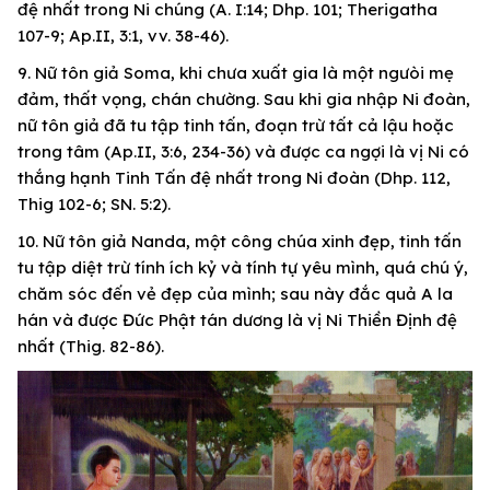
đệ nhất trong Ni chúng (A. I:14; Dhp. 101; Therigatha
107-9; Ap.II, 3:1, vv. 38-46).
9. Nữ tôn giả Soma, khi chưa xuất gia là một ngưòi mẹ
đảm, thất vọng, chán chường. Sau khi gia nhập Ni đoàn,
nữ tôn giả đã tu tập tinh tấn, đoạn trừ tất cả lậu hoặc
trong tâm (Ap.II, 3:6, 234-36) và được ca ngợi là vị Ni có
thắng hạnh Tinh Tấn đệ nhất trong Ni đoàn (Dhp. 112,
Thig 102-6; SN. 5:2).
10. Nữ tôn giả Nanda, một công chúa xinh đẹp, tinh tấn
tu tập diệt trừ tính ích kỷ và tính tự yêu mình, quá chú ý,
chăm sóc đến vẻ đẹp của mình; sau này đắc quả A la
hán và được Đức Phật tán dương là vị Ni Thiền Định đệ
nhất (Thig. 82-86).