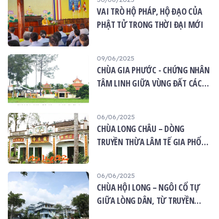
VAI TRÒ HỘ PHÁP, HỘ ĐẠO CỦA
PHẬT TỬ TRONG THỜI ĐẠI MỚI
09/06/2025
CHÙA GIA PHƯỚC - CHỨNG NHÂN
TÂM LINH GIỮA VÙNG ĐẤT CÁCH
MẠNG XÓM TRẦU
06/06/2025
CHÙA LONG CHÂU – DÒNG
TRUYỀN THỪA LÂM TẾ GIA PHỔ
GIỮA LÒNG TÂN AN
06/06/2025
CHÙA HỘI LONG – NGÔI CỔ TỰ
GIỮA LÒNG DÂN, TỪ TRUYỀN
THUYẾT ĐẾN HIỆN THỰC