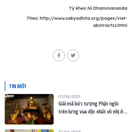
Tỳ kheo Ni Dhammananda
Theo: http://www.sakyadhita.org/pages/viet-
abstracts1.html
TIN MỚI
07/08/2025
Giải mã bức tượng Phật ngồi
trên lưng vua độc nhất vô nhị ở
Hà Nội
30/06/2025