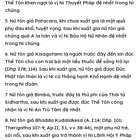
Thế Tôn khen ngợi là vị Ni Thuyết Pháp đệ nhất trong Ni
chúng.
5. Nữ tôn giả Patacara, khi chưa xuất gia là một quả
phụ đau khổ, tuyệt vọng. Sau khi xuất gia nữ tôn giả
chứng quả A la hán và vị Ni Bảo Hộ Nữ Nhân đệ nhất
trong Ni chúng.
6. Nữ tôn giả Kisagotami là người trước đây đến xin đức
Thế Tôn cho con trai bà một liều thuốc để sống trở lại
(Dhp 278; 114). Sau khi xuất gia, nữ tôn giả được Đức
Phật tán thán là vị Ni có thắng hạnh Khổ Hạnh đệ nhất
trong Ni đoàn.
7. Nữ tôn giả Bimba, trước đây là thứ phi của Thái tử
Sidhartha, sau khi xuất gia được đức Thế Tôn công
nhận là vị Ni An Trú Tâm đệ nhất.
8. Nữ tôn giả Bhadda Kudalakesa (A. I:14; Dhp. 101;
Therigatha 107-9; Ap.II, 3:1, vv. 38-46), một phụ nữ trẻ,
sôi nổi, sau khi xuất gia trở thành vị Ni Lãnh Hội Ý Pháp