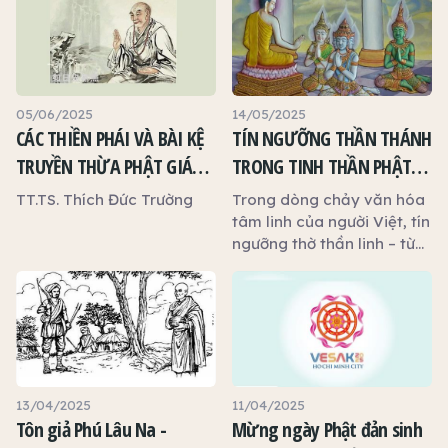
Nội), vì sao lại có cảnh
tượng này?
05/06/2025
14/05/2025
CÁC THIỀN PHÁI VÀ BÀI KỆ
TÍN NGƯỠNG THẦN THÁNH
TRUYỀN THỪA PHẬT GIÁO
TRONG TINH THẦN PHẬT
VÙNG NAM BỘ
GIÁO: HƯỚNG THIỆN – TẠO
TT.TS. Thích Đức Trường
Trong dòng chảy văn hóa
PHƯỚC – THĂNG HOA TÂM
tâm linh của người Việt, tín
ngưỡng thờ thần linh – từ
THỨC
Mẫu Bà, Thành Hoàng, Thổ
Địa, Quan Công, Đức
Thánh Trần… đã trở thành
một phần không thể thiếu
trong đời sống tinh thần
của nhân dân. Những hình
thức thờ cúng ấy phản ánh
13/04/2025
11/04/2025
nhu cầu chính đáng: cầu
Tôn giả Phú Lâu Na -
Mừng ngày Phật đản sinh
an, cầu phước, cầu đạo