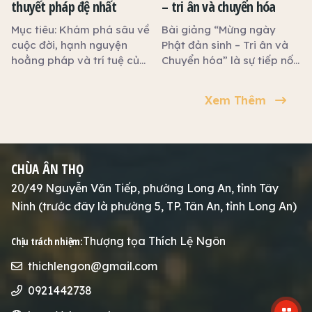
thuyết pháp đệ nhất
– tri ân và chuyển hóa
đức, và hướng tới cuộc
sống tốt lành.
Mục tiêu: Khám phá sâu về
Bài giảng “Mừng ngày
cuộc đời, hạnh nguyện
Phật đản sinh – Tri ân và
hoằng pháp và trí tuệ của
Chuyển hóa” là sự tiếp nối
Tôn giả Phú-lâu-na – vị
tinh thần Vesak 2024 tại
Thánh Tăng được Phật tán
Việt Nam, kêu gọi mỗi
Xem Thêm
thán là "Đệ nhất Thuyết
người con Phật sống tỉnh
pháp". Trọng tâm: Hành
thức, chuyển hóa bản
trình đến xứ Du-na
thân, tri ân Đức Phật bằng
(Sunaparanta) và những
chính đời sống hằng ngày.
CHÙA ÂN THỌ
giai thoại chứng minh
năng lực thuyết pháp siêu
20/49 Nguyễn Văn Tiếp, phường Long An, tỉnh Tây
việt của ngài.
Ninh (trước đây là phường 5, TP. Tân An, tỉnh Long An)
Thượng tọa Thích Lệ Ngôn
Chịu trách nhiệm:
thichlengon@gmail.com
0921442738