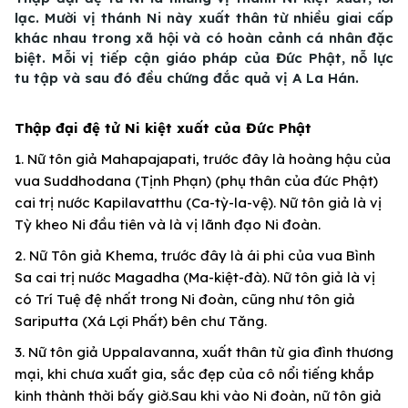
lạc. Mười vị thánh Ni này xuất thân từ nhiều giai cấp
khác nhau trong xã hội và có hoàn cảnh cá nhân đặc
biệt. Mỗi vị tiếp cận giáo pháp của Đức Phật, nỗ lực
tu tập và sau đó đều chứng đắc quả vị A La Hán.
Thập đại đệ tử Ni kiệt xuất của Đức Phật
1. Nữ tôn giả Mahapajapati, trước đây là hoàng hậu của
vua Suddhodana (Tịnh Phạn) (phụ thân của đức Phật)
cai trị nước Kapilavatthu (Ca-tỳ-la-vệ). Nữ tôn giả là vị
Tỳ kheo Ni đầu tiên và là vị lãnh đạo Ni đoàn.
2. Nữ Tôn giả Khema, trước đây là ái phi của vua Bình
Sa cai trị nước Magadha (Ma-kiệt-đà). Nữ tôn giả là vị
có Trí Tuệ đệ nhất trong Ni đoàn, cũng như tôn giả
Sariputta (Xá Lợi Phất) bên chư Tăng.
3. Nữ tôn giả Uppalavanna, xuất thân từ gia đình thương
mại, khi chưa xuất gia, sắc đẹp của cô nổi tiếng khắp
kinh thành thời bấy giờ.Sau khi vào Ni đoàn, nữ tôn giả