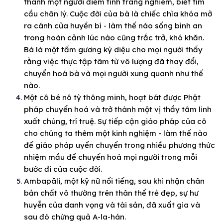
thành một người điềm tĩnh trang nghiêm, biết tìm
cầu chân lý. Cuộc đời của bà là chiếc chìa khóa mở
ra cánh cửa huyền bí - làm thế nào sống bình an
trong hoàn cảnh lúc nào cũng trắc trở, khó khăn.
Bà là một tấm gương kỳ diệu cho mọi người thấy
rằng việc thực tập tâm từ vô lượng đã thay đổi,
chuyển hoá bà và mọi người xung quanh như thế
nào.
Một cô bé nô tỳ thông minh, hoạt bát được Phật
pháp chuyển hoá và trở thành một vị thầy tâm linh
xuất chúng, trí truệ. Sự tiếp cận giáo pháp của cô
cho chúng ta thêm một kinh nghiệm - làm thế nào
để giáo pháp uyển chuyển trong nhiều phương thức
nhiệm mầu để chuyển hoá mọi người trong mỗi
bước đi của cuộc đời.
Ambapāli, một kỹ nữ nổi tiếng, sau khi nhận chân
bản chất vô thường trên thân thể trẻ đẹp, sự hư
huyễn của danh vọng và tài sản, đã xuất gia và
sau đó chứng quả A-la-hán.