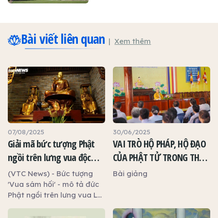
Bài viết liên quan
Xem thêm
07/08/2025
30/06/2025
Giải mã bức tượng Phật
VAI TRÒ HỘ PHÁP, HỘ ĐẠO
ngồi trên lưng vua độc
CỦA PHẬT TỬ TRONG THỜI
nhất vô nhị ở Hà Nội
ĐẠI MỚI
(VTC News) - Bức tượng
Bài giảng
'Vua sám hối' - mô tả đức
Phật ngồi trên lưng vua Lê
Hy Tông - chỉ có bản duy
nhất ở chùa Hòe Nhai (Hà