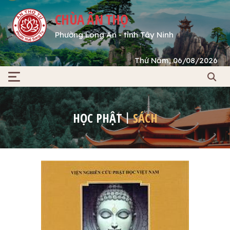
CHÙA ÂN THỌ
Phường Long An - tỉnh Tây Ninh
Thứ Năm, 06/08/2026
HỌC PHẬT
SÁCH