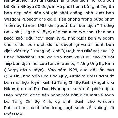
Nikāyas. Hơn 20 năm qua, những bản dịch mới của bốn
bộ Kinh Nikāya đã được in và phát hành bằng những ấn
bản đẹp hấp dẫn với giá phải chăng. Nhà xuất bản
Wisdom Publications đã đi tiên phong trong bước phát
triển này từ năm 1987 khi họ xuất bản bản dịch “ Trường
Bộ Kinh ( Digha Nikāya) của Maurice Walshe. Theo sau
bước khởi đầu này, năm 1995, nhà xuất bản Wisdom
cho ra đời bản dịch do tôi duyệt lại và ấn hành bản
dịch viết tay “ Trung Bộ Kinh ”( Majjhima Nikāya) của Tỳ
Kheo Ñāṇamoli, sau đó vào năm 2000 lại cho ra đời
tiếp bản dịch mới của tôi về toàn bộ Tương Ưng Bộ Kinh
( Saṃyutta Nikāya). Vào năm 1999, dưới dấu ấn của
Quỹ Tín Thác Văn Học Cao Quý, AltaMira Press đã xuất
bản một hợp tuyển kinh từ Tăng Chi Bộ Kinh (Aṅguttara
Nikaya) do cố Đại Đức Nyanaponika và tôi phiên dịch.
Hiện nay tôi đang tiến hành một bản dịch mới về toàn
bộ Tăng Chi Bộ Kinh, dự định dành cho Wisdom
Publications xuất bản trong loạt sách về Những Lời
Phật Dạy .