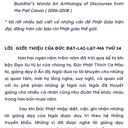
Buddha’’s Words: An Anthology of Discourses from
the Pali Canon ( 2006-2008 )
* Và rất nhiều bài viết về những
vấn đề
Phật Giáo
hiện
đại
, đăng trên các báo
chi Phật
giáo
thế giới
.
LỜI GIỚI THIỆU CỦA ĐỨC ĐẠT-LAI-LẠT-MA THỨ 14
Hơn hai ngàn năm trăm năm đã
trôi qua
kể từ khi
bậc
Đạo Sư
từ bi
của
chúng ta
,
Đức Phật Thích Ca Mâu
Ni
, giảng dạy ở
Ấn độ
. Ngài đưa ra
lời khuyên
cho những
ai
quan tâm
, mời họ lắng nghe,
suy nghĩ
, và
quan sát
với óc phê phán những gì Ngài nói. Ngài đã
thuyết
giảng
cho nhiều
cá nhân
cũng như đoàn thể khác nhau
trong hơn bốn mươi năm.
Sau khi
Đức Phật
nhập diệt
, việc
ghi nhận
những
lời giảng dạy của Ngài được
duy trì
theo
hệ thống
truyền khẩu
. Những vị đã được
nghe lời
giảng dạy