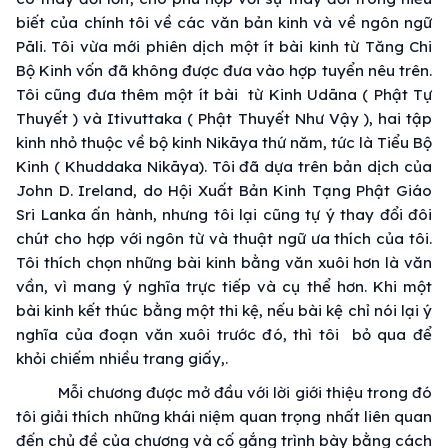
biết của chính tôi về các văn bản kinh và về ngôn ngữ
Pāli. Tôi vừa mới phiên dịch một ít bài kinh từ Tăng Chi
Bộ Kinh vốn đã không được đưa vào hợp tuyển nêu trên.
Tôi cũng đưa thêm một ít bài từ Kinh Udāna ( Phật Tự
Thuyết ) và Itivuttaka ( Phật Thuyết Như Vậy ), hai tập
kinh nhỏ thuộc về bộ kinh Nikāya thứ năm, tức là Tiểu Bộ
Kinh ( Khuddaka Nikāya). Tôi đã dựa trên bản dịch của
John D. Ireland, do Hội Xuất Bản Kinh Tạng Phật Giáo
Sri Lanka ấn hành, nhưng tôi lại cũng tự ý thay đổi đôi
chút cho hợp với ngôn từ và thuật ngữ ưa thích của tôi.
Tôi thích chọn những bài kinh bằng văn xuôi hơn là văn
vần, vì mang ý nghĩa trực tiếp và cụ thể hơn. Khi một
bài kinh kết thúc bằng một thi kệ, nếu bài kệ chỉ nói lại ý
nghĩa của đoạn văn xuôi trước đó, thì tôi bỏ qua để
khỏi chiếm nhiều trang giấy,.
Mỗi chương được mở đầu với lời giới thiệu trong đó
tôi giải thích những khái niệm quan trọng nhất liên quan
đến chủ đề của chương và cố gắng trình bày bằng cách