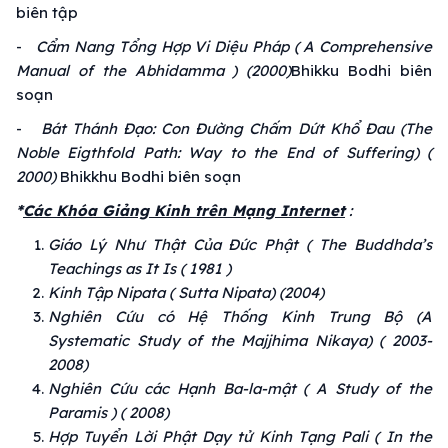
biên tập
-
Cẩm Nang Tổng Hợp
Vi Diệu Pháp
( A Comprehensive
Manual of the Abhidamma ) (2000)
Bhikku Bodhi
biên
soạn
-
Bát Thánh Đạo
:
Con Đường
Chấm Dứt
Khổ Đau (The
Noble Eigthfold Path: Way to the End of Suffering) (
2000)
Bhikkhu Bodhi
biên soạn
*
Các Khóa
Giảng Kinh
trên Mạng Internet
:
Giáo Lý
Như Thật
Của
Đức Phật
( The Buddhda’s
Teachings as It Is ( 1981 )
Kinh Tập
Nipata ( Sutta Nipata) (2004)
Nghiên Cứu
có
Hệ Thống
Kinh
Trung Bộ
(A
Systematic Study of the Majjhima Nikaya) ( 2003-
2008)
Nghiên Cứu
các Hạnh Ba-la-mật ( A Study of the
Paramis ) ( 2008)
Hợp Tuyển
Lời Phật Dạy
tử
Kinh Tạng
Pali ( In the