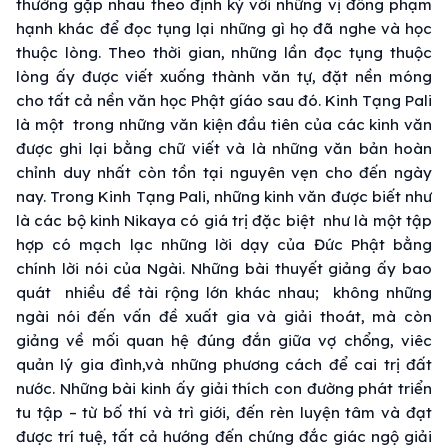
thường
gặp nhau
theo định kỷ với những vị đồng
phạm
hạnh
khác để
đọc tụng
lại những gì họ đã nghe và
học
thuộc lòng
. Theo
thời gian
, những lần
đọc tụng
thuộc
lòng ấy được viết xuống thành
văn tự
, đặt
nền móng
cho tất cả nền
văn học
Phật gíáo sau đó.
Kinh Tạng
Pali
là một trong những
văn kiện
đầu tiên của các kinh văn
được ghi lại bằng
chữ viết
và là những văn bản hoàn
chỉnh
duy nhất
còn
tồn tại
nguyên vẹn
cho đến
ngày
nay. Trong
Kinh Tạng
Pali, những kinh văn được biết như
là các
bộ kinh
Nikaya có
giá trị
đặc biệt
như là một tập
hợp có mạch lạc những lời dạy của
Đức Phật
bằng
chính
lời nói
của Ngài. Những bài
thuyết giảng
ấy bao
quát nhiều đề tài rộng lớn khác nhau; không những
ngài nói đến
vấn đề
xuất gia
và
giải thoát
, mà còn
giảng về mối quan hệ
đúng đắn
giữa vợ chổng, viêc
quản lý
gia đình
,và những
phương cách
để cai trị đất
nước. Những
bài kinh
ấy
giải thích
con đường
phát triển
tu tập
– từ
bố thí
và
trì giới
, đến
rèn luyện
tâm và
đạt
được
trí tuệ
, tất cả hướng đến
chứng đắc
giác ngộ
giải