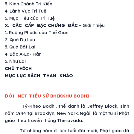
3.
Kinh Chánh Tri Kiến
4.
Lãnh Vực
Trí Tuệ
5.
Mục Tiêu
của
Trí Tuệ
X. CÁC CẤP BẬC CHỨNG ĐẮC
–
Giới Thiệu
1.
Ruộng Phước
của
Thế Gian
2. Quả
Dự Lưu
3. Quả
Bất Lai
4. Bậc A-La- Hán
5.
Như Lai
CHÚ THÍCH
MỤC LỤC
SÁCH THAM KHẢO
ĐÔI NÉT TIỂU SỬ BHIKKHU BODHI
Tỷ-Kheo Bodhi, thế danh là Jeffrey Block, sinh
năm 1944 tại Brooklyn, New York. Ngài là một
tu sĩ
Phật
giáo
theo
truyền thống
Theravada.
Từ những năm ở lứa tuổi đôi mươi, Phật gíáo đã