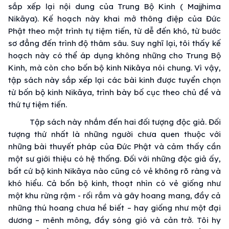
sắp xếp lại nội dung của Trung Bộ Kinh ( Majjhima
Nikāya). Kế hoạch này khai mở thông điệp của Đức
Phật theo một trình tự tiệm tiến, từ dễ đến khó, từ bước
sơ đẳng đến trình độ thâm sâu. Suy nghĩ lại, tôi thấy kế
hoạch này có thể áp dụng không những cho Trung Bộ
Kinh, mà còn cho bốn bộ kinh Nikāya nói chung. Vì vậy,
tập sách này sắp xếp lại các bài kinh được tuyển chọn
từ bốn bộ kinh Nikāya, trình bày bố cục theo chủ đề và
thứ tự tiệm tiến.
Tập sách này nhắm đến hai đối tượng độc giả. Đối
tượng thứ nhất là những người chưa quen thuộc với
những bài thuyết pháp của Đức Phật và cảm thấy cần
một sư giới thiệu có hệ thống. Đối với những độc giả ấy,
bất cứ bộ kinh Nikāya nào cũng có vẻ không rõ ràng và
khó hiểu. Cả bốn bộ kinh, thoạt nhìn có vẻ giống như
một khu rừng rậm - rối rắm và gây hoang mang, đầy cả
những thú hoang chưa hề biết – hay giống như một đại
dương – mênh mông, đầy sóng gió và cản trở. Tôi hy