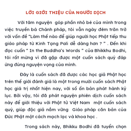
LỜI GIỚI THIỆU CỦA NGƯỜI DỊCH
Với
tâm nguyện
góp phần nhỏ bé của mình trong
việc
truyền bá
Chánh pháp
, tôi vẫn ngày đêm trăn trở
với
vấn đề
“Làm thế nào để giúp người học Phật
tiếp thu
giáo pháp
từ
Kinh Tạng
Pali dễ dàng hơn ? ” . Đến khi
đọc cuốn “ In the Buddha’s Words ” của Bhikkhu Bodhi,
tôi rất mừng vì đã gặp được một cuốn sách quý
đáp
ứng
đúng nguyện vọng của mình.
Đây là cuốn sách đã được các
học giả
Phật học
trên
thế giới
đánh giá
là một trong mười cuốn sách
Phật
học
giá trị
nhất hiện nay, với số ấn bản phát hành kỷ
lục. Bởi vậy, tôi đã
phát nguyện
phiên dịch
cuốn sách
này để
giới thiệu
với
Phật tử
Việt Nam
một cuốn sách
quý, giúp
độc giả
nắm vững
Giáo pháp
căn bản
của
Đức Phật
một cách mạch lạc và khoa học .
Trong sách này, Bhikku Bodhi đã tuyển chọn