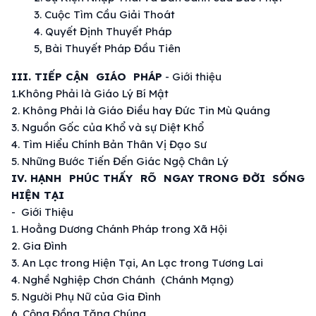
3. Cuộc Tìm Cầu
Giải Thoát
4.
Quyết Định
Thuyết Pháp
5, Bài
Thuyết Pháp
Đầu Tiên
III. TIẾP CẬN GIÁO PHÁP
-
Giới thiệu
1.Không Phải là
Giáo Lý
Bí Mật
2. Không Phải là
Giáo Điều
hay
Đức Tin
Mù Quáng
3. Nguồn Gốc của Khổ và sự
Diệt Khổ
4.
Tìm Hiểu
Chính
Bản Thân
Vị Đạo
Sư
5. Những Bước Tiến Đến
Giác Ngộ
Chân Lý
IV. HẠNH PHÚC THẤY RÕ NGAY
TRONG ĐỜI
SỐNG
HIỆN TẠI
-
Giới Thiệu
1.
Hoằng Dương Chánh Pháp
trong
Xã Hội
2.
Gia Đình
3.
An Lạc
trong
Hiện Tại
,
An Lạc
trong Tương Lai
4. Nghề Nghiệp Chơn Chánh (
Chánh Mạng
)
5. Người
Phụ Nữ
của
Gia Đình
6.
Cộng Đồng
Tăng Chúng