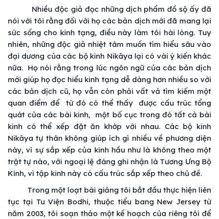
Nhiều độc giả đọc những dịch phẩm đồ sộ ấy đã
nói với tôi rằng đối với họ các bản dịch mới đã mang lại
sức sống cho kinh tạng, điều này làm tôi hài lòng. Tuy
nhiên, những độc giả nhiệt tâm muốn tìm hiểu sâu vào
đại dương của các bộ kinh Nikāya lại có vài ý kiến khác
nữa. Họ nói rằng trong lúc ngôn ngữ của các bản dịch
mới giúp họ đọc hiểu kinh tạng dễ dàng hơn nhiều so với
các bản dịch cũ, họ vẫn còn phải vất vả tìm kiếm một
quan điểm để từ đó có thể thấy được cấu trúc tổng
quát của các bài kinh, một bố cục trong đó tất cả bài
kinh có thể xếp đặt ăn khớp với nhau. Các bộ kinh
Nikāya tự thân không giúp ích gì nhiều về phương diện
này, vì sự sắp xếp của kinh hầu như là không theo một
trật tự nào, với ngoại lệ đáng ghi nhận là Tương Ưng Bộ
Kinh, vì tập kinh này có cấu trúc sắp xếp theo chủ đề.
Trong một loạt bài giảng tôi bắt đầu thực hiện liên
tục tại Tu Viện Bodhi, thuộc tiểu bang New Jersey từ
năm 2003, tôi soạn thảo một kế hoạch của riêng tôi để