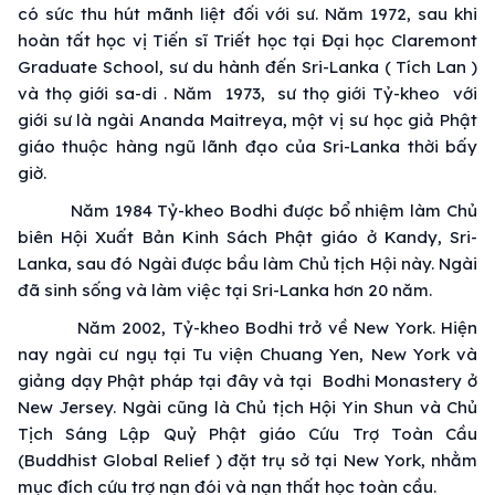
có sức thu hút mãnh liệt đối với sư. Năm 1972, sau khi
hoàn tất
học vị
Tiến sĩ
Triết học
tại
Đại học
Claremont
Graduate School, sư
du hành
đến Sri-Lanka (
Tích Lan
)
và
thọ giới
sa-di . Năm 1973, sư
thọ giới
Tỷ-kheo với
giới sư
là ngài Ananda Maitreya, một vị sư
học giả Phật
giáo
thuộc hàng ngũ
lãnh đạo
của Sri-Lanka thời bấy
giờ.
Năm 1984 Tỷ-kheo Bodhi được
bổ nhiệm
làm Chủ
biên Hội Xuất
Bản Kinh
Sách
Phật giáo
ở Kandy, Sri-
Lanka, sau đó Ngài được bầu làm Chủ tịch Hội này. Ngài
đã sinh sống và làm việc tại Sri-Lanka hơn 20 năm.
Năm 2002, Tỷ-kheo Bodhi
trở về
New York. Hiện
nay ngài
cư ngụ
tại
Tu viện
Chuang Yen, New York và
giảng dạy
Phật pháp
tại đây và tại Bodhi Monastery ở
New Jersey. Ngài cũng là Chủ tịch Hội Yin Shun và Chủ
Tịch
Sáng Lập
Quỷ
Phật giáo
Cứu Trợ Toàn Cầu
(Buddhist Global Relief ) đặt trụ sở tại New York, nhằm
mục đích
cứu trợ nạn đói và nạn thất học toàn cầu.