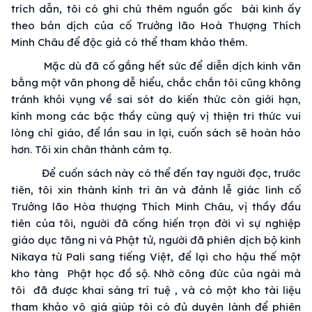
trích dẫn, tôi có ghi chú thêm nguồn gốc
bài kinh
ấy
theo bản dịch của cố
Trưởng lão
Hoà Thượng
Thích
Minh Châu
để
độc giả
có
thể tham
khảo thêm.
Mặc dù đã
cố gắng
hết sức
để
diễn dịch
kinh văn
bằng một văn phong
dễ hiểu
,
chắc chắn
tôi cũng không
tránh khỏi
vụng về
sai sót do
kiến thức
còn
giới hạn
,
kính mong các bậc thầy cùng quý vị
thiện tri thức
vui
lòng
chỉ giáo, để lần sau in lại, cuốn sách sẽ
hoàn hảo
hơn. Tôi xin
chân thành
cảm tạ
.
Để cuốn sách này có thể đến tay người đọc,
trước
tiên
, tôi xin
thành kính
tri ân
và
đảnh lễ
giác linh
cố
Trưởng lão
Hòa thượng
Thích
Minh Châu
, vị thầy đầu
tiên của tôi, người đã
cống hiến
trọn đời
vì
sự nghiệp
giáo dục
tăng ni
và
Phật tử
, người đã
phiên dịch
bộ kinh
Nikaya từ Pali sang tiếng Việt, để lại cho
hậu thế
một
kho tàng
Phật học
đồ sộ. Nhờ
công đức
của ngài mà
tôi đã được khai
sáng trí
tuệ , và có một kho
tài liệu
tham khảo
vô giá
giúp tôi có đủ duyên lành để
phiên