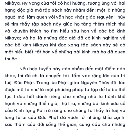
Nikāya. Hy vọng của tôi có hai hướng, tương ứng với hai
hạng độc giả mà tập sách này nhắm đến: một là những
người mới làm quen với văn học Phật giáo Nguyên Thủy
sẽ tìm thấy tập sách này giúp họ tăng thêm thích thú
và khuyến khích họ tìm hiểu sâu hơn về các bộ kinh
Nikaya; và hai là những độc giả đã có kinh nghiệm về
các bộ kinh Nikaya khi đọc xong tập sách này sẽ có
một hiểu biết tốt hơn về những bài kinh mà họ đã quen
thuộc.
Nếu hợp tuyển này còn nhắm đến một điểm nào
khác, thì đó chỉ là chuyển tải tầm vóc rộng lớn của trí
tuệ Đức Phật. Trong lúc Phật giáo Nguyên Thủy đôi lúc
được mô tả như là một phương pháp tu tập để từ bỏ thế
tục trước hết dành riêng cho những nhà tu hành khổ
hạnh và những thiền giả, thật ra, những bài kinh xưa cổ
của Kinh tạng Pali rõ ràng cho chúng ta thấy trí tuệ và
lòng từ bi của Đức Phật đã vươn tới những khía cạnh
sâu thẳm của đời sống thế gian, cung cấp cho những