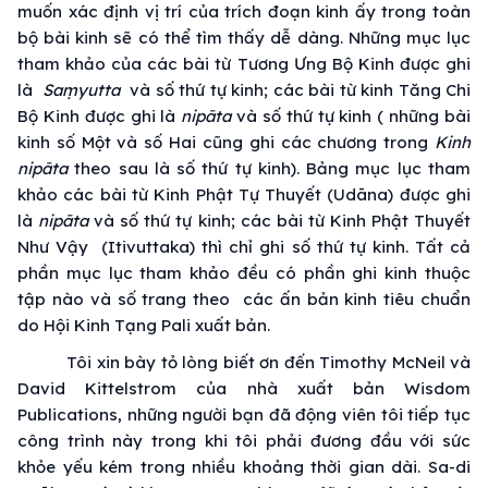
muốn xác định vị trí của trích đoạn kinh ấy trong toàn
bộ bài kinh sẽ có thể tìm thấy dễ dàng. Những mục lục
tham khảo của các bài từ Tương Ưng Bộ Kinh được ghi
là
Saṃyutta
và số thứ tự kinh; các bài từ kinh Tăng Chi
Bộ Kinh được ghi là
nipāta
và số thứ tự kinh ( những bài
kinh số Một và số Hai cũng ghi các chương trong
Kinh
nipāta
theo sau là số thứ tự kinh). Bảng mục lục tham
khảo các bài từ Kinh Phật Tự Thuyết (Udāna) được ghi
là
nipāta
và số thứ tự kinh; các bài từ Kinh Phật Thuyết
Như Vậy (Itivuttaka) thì chỉ ghi số thứ tự kinh. Tất cả
phần mục lục tham khảo đều có phần ghi kinh thuộc
tập nào và số trang theo các ấn bản kinh tiêu chuẩn
do Hội Kinh Tạng Pali xuất bản.
Tôi xin bày tỏ lòng biết ơn đến Timothy McNeil và
David Kittelstrom của nhà xuất bản Wisdom
Publications, những người bạn đã động viên tôi tiếp tục
công trình này trong khi tôi phải đương đầu với sức
khỏe yếu kém trong nhiều khoảng thời gian dài. Sa-di