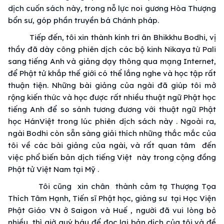
dịch
cuốn sách này, trong
nỗ lực
noi gương
Hòa Thượng
bổn sư, góp phần
truyền bá
Chánh pháp
.
Tiếp đến, tôi xin
thành kính
tri ân
Bhikkhu Bodhi, vị
thầy đã
dày công
phiên dịch
các
bộ kinh
Nikaya từ Pali
sang tiếng Anh và giảng dạy thông qua mạng Internet,
để
Phật tử
khắp
thế giới
có thể lắng nghe và học tập rất
thuận tiện
. Những bài giảng của ngài đã giúp tôi
mở
rộng
kiến thức
và học được rất nhiều
thuật ngữ
Phật học
tiếng Anh để
so sánh
tương đương với
thuật ngữ
Phật
học
HánViệt trong lúc
phiên dịch
sách này .
Ngoài ra
,
ngài Bodhi còn sẵn sàng
giải thích
những thắc mắc của
tôi về các bài giảng của ngài, và rất
quan tâm
đến
việc
phổ biến
bản dịch tiếng Việt này trong
cộng đồng
Phật tử
Việt Nam
tại Mỹ .
Tôi cũng xin chân thành
cảm tạ
Thượng Tọa
Thích Tâm
Hạnh,
Tiến sĩ Phật học
,
giảng sư
tại Học Viện
Phật Giáo
VN ở Saigon và Huế , người đã
vui lòng
bỏ
nhiều
thì giờ
quý báu
để đọc lại bản dịch của tôi và đề