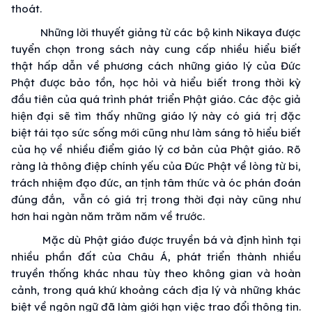
thoát
.
Những lời
thuyết giảng
từ các
bộ kinh
Nikaya được
tuyển chọn trong sách này
cung cấp
nhiều
hiểu biết
thật
hấp dẫn
về
phương cách
những
giáo lý
của
Đức
Phật
được
bảo tồn
,
học hỏi
và
hiểu biết
trong
thời kỳ
đầu tiên của quá trình phát triển
Phật giáo
. Các
độc giả
hiện đại
sẽ
tìm thấy
những
giáo lý
này có
giá trị
đặc
biệt
tái tạo sức sống mới cũng như làm
sáng tỏ
hiểu biết
của họ về nhiều điểm
giáo lý
cơ bản của
Phật giáo
.
Rõ
ràng
là
thông điệp
chính yếu
của
Đức Phật
về
lòng từ
bi,
trách nhiệm
đạo đức
,
an tịnh
tâm thức
và óc
phán đoán
đúng đắn
,
vẫn có
giá trị
trong
thời đại
này cũng như
hơn hai ngàn năm trăm năm về trước.
Mặc dù
Phật giáo
được
truyền bá
và định hình tại
nhiều phần đất của Châu Á, phát triển thành nhiều
truyền thống
khác nhau
tùy theo
không gian
và
hoàn
cảnh
, trong
quá khứ
khoảng cách địa lý và những khác
biệt về
ngôn ngữ
đã làm
giới hạn
việc
trao đổi
thông tin.