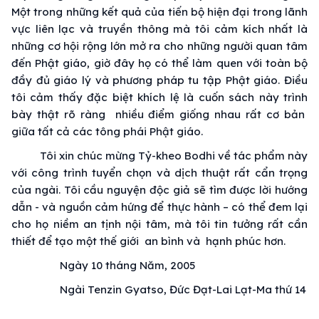
Một trong những kết quả của
tiến bộ
hiện đại
trong
lãnh
vực
liên lạc
và
truyền thông
mà tôi cảm kích nhất là
những cơ hội rộng lớn mở ra cho những người
quan tâm
đến
Phật giáo
, giờ đây họ có thể làm quen với
toàn bộ
đầy đủ
giáo lý
và
phương pháp
tu tập
Phật giáo
. Điều
tôi
cảm thấy
đặc biệt
khích lệ là cuốn sách này trình
bày thật
rõ ràng
nhiều điểm giống nhau rất cơ bản
giữa tất cả các
tông phái
Phật giáo
.
Tôi xin
chúc mừng
Tỷ-kheo Bodhi về
tác phẩm
này
với
công trình
tuyển chọn và dịch thuật rất
cẩn trọng
của ngài. Tôi
cầu nguyện
độc giả
sẽ tìm được lời hướng
dẫn - và nguồn
cảm hứng
để
thực hành
– có thể đem lại
cho họ niềm
an tịnh
nội tâm
, mà tôi
tin tưởng
rất
cần
thiết
để tạo
một thế
giới
an bình
và
hạnh phúc
hơn.
Ngày 10 tháng Năm, 2005
Ngài Tenzin Gyatso, Đức Đạt-Lai Lạt-Ma thứ 14