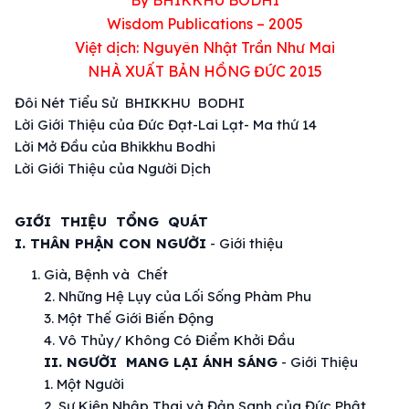
By
BHIKKHU BODHI
Wisdom Publications – 2005
Việt dịch: Nguyên Nhật Trần Như Mai
NHÀ XUẤT BẢN HỒNG ĐỨC 2015
Đôi Nét
Tiểu Sử
BHIKKHU BODHI
Lời
Giới Thiệu
của Đức Đạt-Lai Lạt- Ma thứ 14
Lời Mở Đầu của Bhikkhu Bodhi
Lời
Giới Thiệu
của Người Dịch
GIỚI THIỆU TỔNG QUÁT
I.
THÂN PHẬN
CON NGƯỜI
-
Giới thiệu
Già, Bệnh và Chết
2. Những
Hệ Lụy
của
Lối Sống
Phàm Phu
3.
Một Thế
Giới
Biến Động
4. Vô Thủy/ Không Có Điểm Khởi Đầu
II. NGƯỜI MANG LẠI ÁNH SÁNG
-
Giới Thiệu
1. Một Người
2.
Sự Kiện
Nhập Thai
và Đản Sanh của
Đức Phật