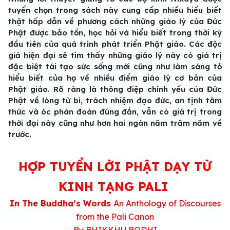
tuyển chọn trong sách này cung cấp nhiều hiểu biết
thật hấp dẫn về phương cách những giáo lý của Đức
Phật được bảo tồn, học hỏi và hiểu biết trong thời kỳ
đầu tiên của quá trình phát triển Phật giáo. Các độc
giả hiện đại sẽ tìm thấy những giáo lý này có giá trị
đặc biệt tái tạo sức sống mới cũng như làm sáng tỏ
hiểu biết của họ về nhiều điểm giáo lý cơ bản của
Phật giáo. Rõ ràng là thông điệp chính yếu của Đức
Phật về lòng từ bi, trách nhiệm đạo đức, an tịnh tâm
thức và óc phán đoán đúng đắn, vẫn có giá trị trong
thời đại này cũng như hơn hai ngàn năm trăm năm về
trước.
HỢP TUYỂN
LỜI PHẬT DẠY
TỪ
KINH TẠNG
PALI
In The Buddha’s Words
An Anthology of Discourses
from the Pali Canon