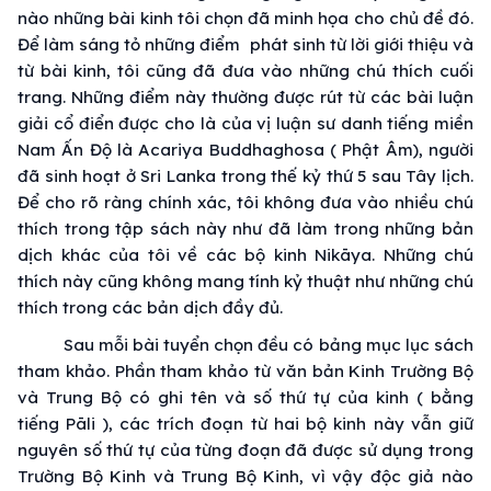
nào những bài kinh tôi chọn đã minh họa cho chủ đề đó.
Để làm sáng tỏ những điểm phát sinh từ lời giới thiệu và
từ bài kinh, tôi cũng đã đưa vào những chú thích cuối
trang. Những điểm này thường được rút từ các bài luận
giải cổ điển được cho là của vị luận sư danh tiếng miền
Nam Ấn Độ là Acariya Buddhaghosa ( Phật Âm), người
đã sinh hoạt ở Sri Lanka trong thế kỷ thứ 5 sau Tây lịch.
Để cho rõ ràng chính xác, tôi không đưa vào nhiều chú
thích trong tập sách này như đã làm trong những bản
dịch khác của tôi về các bộ kinh Nikāya. Những chú
thích này cũng không mang tính kỷ thuật như những chú
thích trong các bản dịch đầy đủ.
Sau mỗi bài tuyển chọn đều có bảng mục lục sách
tham khảo. Phần tham khảo từ văn bản Kinh Trường Bộ
và Trung Bộ có ghi tên và số thứ tự của kinh ( bằng
tiếng Pāli ), các trích đoạn từ hai bộ kinh này vẫn giữ
nguyên số thứ tự của từng đoạn đã được sử dụng trong
Trường Bộ Kinh và Trung Bộ Kinh, vì vậy độc giả nào