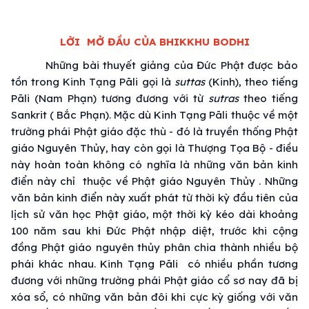
LỜI MỞ ĐẦU CỦA BHIKKHU BODHI
Những bài thuyết giảng của Đức Phật được bảo
tồn trong Kinh Tạng Pāli gọi là
suttas
(Kinh), theo tiếng
Pāli (Nam Phạn) tương đương với từ
sutras
theo tiếng
Sankrit ( Bắc Phạn). Mặc dù Kinh Tạng Pāli thuộc về một
trường phái Phật giáo đặc thù - đó là truyền thống Phật
giáo Nguyên Thủy, hay còn gọi là Thượng Tọa Bộ - điều
này hoàn toàn không có nghĩa là những văn bản kinh
điển này chỉ thuộc về Phật giáo Nguyên Thủy . Những
văn bản kinh điển này xuất phát từ thời kỳ đầu tiên của
lịch sử văn học Phật giáo, một thời kỳ kéo dài khoảng
100 năm sau khi Đức Phật nhập diệt, trước khi cộng
đồng Phật giáo nguyên thủy phân chia thành nhiều bộ
phái khác nhau. Kinh Tạng Pāli có nhiều phần tương
đương với những trường phái Phật giáo cổ sơ nay đã bị
xóa sổ, có những văn bản đôi khi cực kỳ giống với văn