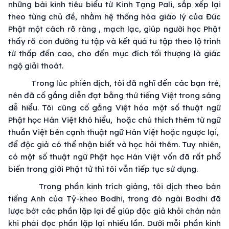
những
bài kinh
tiêu biểu
từ
Kinh Tạng
Pali, sắp xếp lại
theo từng
chủ đề
, nhằm
hệ thống
hóa
giáo lý
của
Đức
Phật
một cách
rõ ràng
, mạch lạc, giúp người học Phật
thấy rõ con đưởng
tu tập
và kết quả
tu tập
theo lộ trình
từ thấp đến cao,
cho đến
mục đích
tối thượng
là
giác
ngộ
giải thoát
.
Trong lúc
phiên dịch
, tôi đã nghĩ đến các bạn trẻ,
nên đã
cố gắng
diễn đạt
bằng thứ tiếng Việt
trong sáng
dễ hiểu
. Tôi cũng
cố gắng
Việt hóa một số
thuật ngữ
Phật học
Hán Việt khó hiểu, hoặc chú thích thêm
từ ngữ
thuần Việt bên cạnh
thuật ngữ
Hán Việt hoặc ngược lại,
để
độc giả
có thể
nhận biết
và
học hỏi
thêm.
Tuy nhiên
,
có một số
thuật ngữ
Phật học
Hán Việt vốn đã rất
phổ
biến
trong giới
Phật tử
thì tôi vẫn
tiếp tục
sử dụng
.
Trong phần kinh
trích giảng
, tôi dịch theo bản
tiếng Anh của Tỷ-kheo Bodhi, trong đó ngài Bodhi đã
lược bớt các phần lặp lại để giúp
độc giả
khỏi chán nản
khi phải đọc phần lặp lại nhiếu lần. Dưới mỗi phần kinh