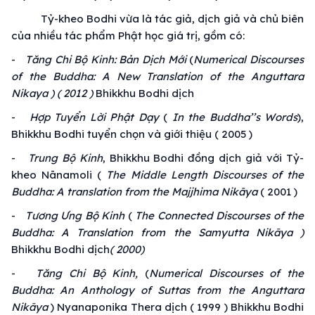
Tỷ-kheo Bodhi vừa là
tác giả
, dịch giả và chủ biên
của nhiều
tác phẩm
Phật học
giá trị
,
gồm có
:
-
Tăng Chi Bộ Kinh
: Bản Dịch Mới
(
Numerical Discourses
of the Buddha: A New Translation of the Anguttara
Nikaya ) ( 2012 )
Bhikkhu Bodhi dịch
-
Hợp Tuyển
Lời Phật Dạy
(
In the Buddha’’s Words
),
Bhikkhu Bodhi tuyển chọn và
giới thiệu
( 2005 )
-
Trung Bộ Kinh
, Bhikkhu Bodhi đồng dịch giả với Tỷ-
kheo Nānamoli (
The Middle Length Discourses of the
Buddha: A translation from the Majjhima Nikāya
( 2001 )
-
Tương Ưng Bộ Kinh
(
The Connected Discourses of the
Buddha: A Translation from the Samyutta Nikāya )
Bhikkhu Bodhi dịch
( 2000)
-
Tăng Chi Bộ Kinh
,
(
Numerical Discourses of the
Buddha: An Anthology of Suttas from the Anguttara
Nikāya
) Nyanaponika Thera dịch ( 1999 ) Bhikkhu Bodhi