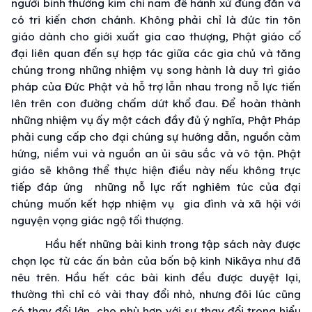
người bình thường kim chỉ nam để hành xử đúng đắn và
có tri kiến chơn chánh. Không phải chỉ là đức tin tôn
giáo dành cho giới xuất gia cao thượng, Phật giáo cổ
đại liên quan đến sự hợp tác giữa các gia chủ và tăng
chúng trong những nhiệm vụ song hành là duy trì giáo
pháp của Đức Phật và hỗ trợ lẫn nhau trong nỗ lực tiến
lên trên con đường chấm dứt khổ đau. Để hoàn thành
những nhiệm vụ ấy một cách đầy đủ ý nghĩa, Phật Pháp
phải cung cấp cho đại chúng sự hướng dẫn, nguồn cảm
hứng, niềm vui và nguồn an ủi sâu sắc và vô tận. Phật
giáo sẽ không thể thực hiện điều này nếu không trực
tiếp đáp ứng những nỗ lực rất nghiêm túc của đại
chúng muốn kết hợp nhiệm vụ gia đình và xã hội với
nguyện vọng giác ngộ tối thượng.
Hầu hết những bài kinh trong tập sách này được
chọn lọc từ các ấn bản của bốn bộ kinh Nikāya như đã
nêu trên. Hầu hết các bài kinh đều được duyệt lại,
thường thì chỉ có vài thay đổi nhỏ, nhưng đôi lúc cũng
có thay đổi lớn, cho phù hợp với sự thay đổi trong hiểu