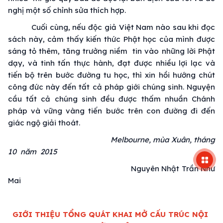
nghị một số chỉnh sửa
thích hợp
.
Cuối cùng
, nếu
độc giả
Việt Nam
nào sau khi đọc
sách này,
cảm thấy
kiến thức
Phật học
của mình được
sáng tỏ
thêm,
tăng trưởng
niềm tin vào những
lời Phật
dạy
, và
tinh tấn
thực hành
,
đạt được
nhiều
lợi lạc
và
tiến bộ
trên bước đường
tu học
, thì xin
hồi hướng
chút
công đức
này đến tất cả
pháp giới
chúng sinh
. Nguyện
cầu tất cả
chúng sinh
đều được
thấm nhuần
Chánh
pháp
và
vững vàng
tiến bước trên
con đường
đi đến
giác ngộ
giải thoát
.
Melbourne,
mùa Xuân
, tháng
10 năm 2015
Nguyên Nhật Trần Như
Mai
GIỚI THIỆU TỔNG QUÁT
KHAI MỞ CẤU TRÚC
NỘI