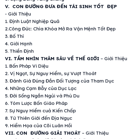
V.
CON ĐƯỜNG
ĐƯA ĐẾN
TÁI SINH
TỐT ĐẸP
-
Giới Thiệu
1.
Định Luật
Nghiệp Quả
2.
Công Đức
: Chìa Khóa Mở Ra
Vận Mệnh
Tốt Đẹp
3.
Bố Thí
4.
Giới Hạnh
5.
Thiền Định
VI. TẦM NHÌN
THÂM SÂU
VỀ
THẾ GIỚI
–
Giới Thiệu
1. Bốn Pháp
Vi Diệu
2. Vị Ngọt, Sự Nguy Hiểm, sự Vượt Thoát
3.
Đánh Giá
Đúng Đắn
Đối Tượng của
Tham Dục
4. Những
Cạm Bẫy
của
Dục Lạc
5.
Đời Sống
Ngắn Ngủi và Phù Du
6. Tóm Lược Bốn
Giáo Pháp
7. Sự Nguy Hiểm cuả
Kiến Chấp
8. Từ
Thiên Giới
đến
Địa Ngục
9. Hiểm Họa của Cõi
Luân Hồi
VII. CON ĐƯỜNG
GIẢI THOÁT
–
Giới Thiệu