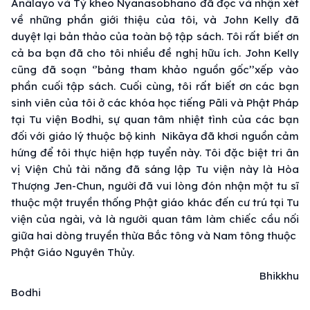
Anālayo và Tỳ kheo Nyanasobhano đã đọc và nhận xét
về những phần giới thiệu của tôi, và John Kelly đã
duyệt lại bản thảo của toàn bộ tập sách. Tôi rất biết ơn
cả ba bạn đã cho tôi nhiều đề nghị hữu ích. John Kelly
cũng đã soạn ‘’bảng tham khảo nguồn gốc’’xếp vào
phần cuối tập sách. Cuối cùng, tôi rất biết ơn các bạn
sinh viên của tôi ở các khóa học tiếng Pāli và Phật Pháp
tại Tu viện Bodhi, sự quan tâm nhiệt tình của các bạn
đối với giáo lý thuộc bộ kinh Nikāya đã khơi nguồn cảm
hứng để tôi thực hiện hợp tuyển này. Tôi đặc biệt tri ân
vị Viện Chủ tài năng đã sáng lập Tu viện này là Hòa
Thượng Jen-Chun, người đã vui lòng đón nhận một tu sĩ
thuộc một truyền thống Phật giáo khác đến cư trú tại Tu
viện của ngài, và là người quan tâm làm chiếc cầu nối
giữa hai dòng truyền thừa Bắc tông và Nam tông thuộc
Phật Giáo Nguyên Thủy.
Bhikkhu
Bodhi