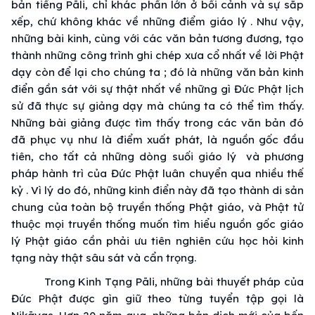
bản tiếng Pāli, chỉ khác phần lớn ở bối cảnh và sự sắp
xếp, chứ không khác về những điểm giáo lý . Như vậy,
những bài kinh, cùng với các văn bản tương đương, tạo
thành những công trình ghi chép xưa cổ nhất về lời Phật
dạy còn để lại cho chúng ta ; đó là những văn bản kinh
điển gần sát với sự thật nhất về những gì Đức Phật lịch
sử đã thực sự giảng dạy mà chúng ta có thể tìm thấy.
Những bài giảng được tìm thấy trong các văn bản đó
đã phục vụ như là điểm xuất phát, là nguồn gốc đầu
tiên, cho tất cả những dòng suối giáo lý và phương
pháp hành trì của Đức Phật luân chuyển qua nhiều thế
kỷ . Vì lý do đó, những kinh điển này đã tạo thành di sản
chung của toàn bộ truyền thống Phật giáo, và Phật tử
thuộc mọi truyền thống muốn tìm hiểu nguồn gốc giáo
lý Phật giáo cần phải ưu tiên nghiên cứu học hỏi kinh
tạng này thật sâu sát và cẩn trọng.
Trong Kinh Tạng Pāli, những bài thuyết pháp của
Đức Phật được gìn giữ theo từng tuyển tập gọi là