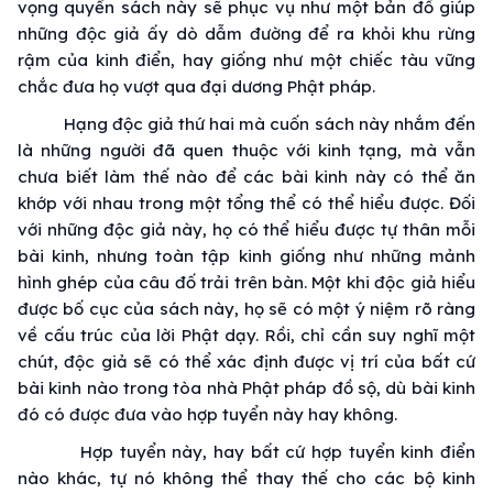
vọng quyển sách này sẽ phục vụ như một bản đồ giúp
những độc giả ấy dò dẫm đường để ra khỏi khu rừng
rậm của kinh điển, hay giống như một chiếc tàu vững
chắc đưa họ vượt qua đại dương Phật pháp.
Hạng độc giả thứ hai mà cuốn sách này nhắm đến
là những người đã quen thuộc với kinh tạng, mà vẫn
chưa biết làm thế nào để các bài kinh này có thể ăn
khớp với nhau trong một tổng thể có thể hiểu được. Đối
với những độc giả này, họ có thể hiểu được tự thân mỗi
bài kinh, nhưng toàn tập kinh giống như những mảnh
hình ghép của câu đố trải trên bàn. Một khi độc giả hiểu
được bố cục của sách này, họ sẽ có một ý niệm rõ ràng
về cấu trúc của lời Phật dạy. Rồi, chỉ cần suy nghĩ một
chút, độc giả sẽ có thể xác định được vị trí của bất cứ
bài kinh nào trong tòa nhà Phật pháp đồ sộ, dù bài kinh
đó có được đưa vào hợp tuyển này hay không.
Hợp tuyển này, hay bất cứ hợp tuyển kinh điển
nào khác, tự nó không thể thay thế cho các bộ kinh