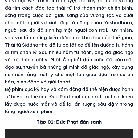
sư vĩ đại. Để tránh cho chuyện đó xảy ra, quốc vương
đã tìm cách đào tạo thái tử trở thành một chiến binh,
sống trong cuộc đời giàu sang của vương tộc và cưới
cho một người vợ xinh đẹp là công chúa Yashodhara,
người sau đó đã sinh hạ một người con trai. Tuy nhiên,
sau vài lần chứng kiến được nỗi khổ đau của thế gian,
Thái tử Siddhartha đã từ bỏ tất cả để lên đường tu hành
đi tìm chân lý. Sau nhiều năm tu hành, ông đã giác ngộ
và trở thành một vị Phật. Ông bắt đầu cuộc đời của một
đạo sư, truyền bá những gì mình đã giác ngộ, xây dựng
nên nền tảng triết lý cho một tôn giáo dựa trên sự ôn
hòa, bình đẳng và giải thoát.
Bộ phim cực kỳ hay và cảm động đã thể hiện được hạnh
từ bi và trí tuệ của Đức Phật một cách rất tài tình, khéo
lấy được nước mắt và để lại ấn tượng sâu đậm trong
lòng người xem phim.
Tập 01: Đức Phật đản sanh