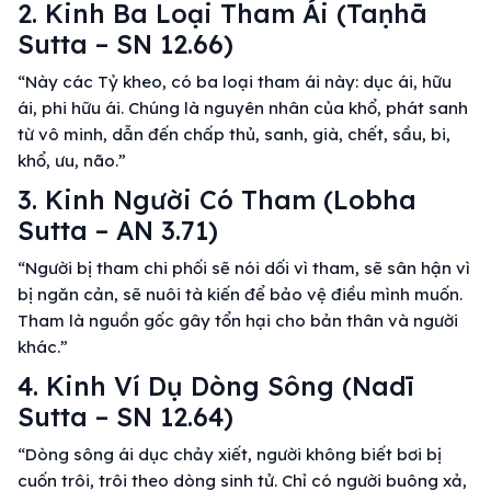
2. Kinh Ba Loại Tham Ái (Taṇhā
Sutta – SN 12.66)
“Này các Tỷ kheo, có ba loại tham ái này: dục ái, hữu
ái, phi hữu ái. Chúng là nguyên nhân của khổ, phát sanh
từ vô minh, dẫn đến chấp thủ, sanh, già, chết, sầu, bi,
khổ, ưu, não.”
3. Kinh Người Có Tham (Lobha
Sutta – AN 3.71)
“Người bị tham chi phối sẽ nói dối vì tham, sẽ sân hận vì
bị ngăn cản, sẽ nuôi tà kiến để bảo vệ điều mình muốn.
Tham là nguồn gốc gây tổn hại cho bản thân và người
khác.”
4. Kinh Ví Dụ Dòng Sông (Nadī
Sutta – SN 12.64)
“Dòng sông ái dục chảy xiết, người không biết bơi bị
cuốn trôi, trôi theo dòng sinh tử. Chỉ có người buông xả,