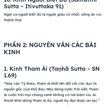
Sutta – Itivuttaka 91)
Ngợi ca người biết đủ là người giàu có nhất, sống an vui
thảnh thơi.
PHẦN 2: NGUYÊN VĂN CÁC BÀI
KINH
1. Kinh Tham Ái (Taṇhā Sutta – SN
1.69)
“Này các Tỷ kheo, tham ái khởi lên đối với các dục là
nguồn gốc của khổ đau. Như dòng nước trôi xiết, tham
ái cuốn trôi mọi chúng sanh không có nơi bám víu. Ai
thoát khỏi dòng tham ái ấy, người ấy đạt được an lạc.”