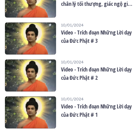
chân lý tối thượng, giác ngộ giải
giới thiệu đến quý Phật tử
thoát thống khổ, cuộc đời Đức
như một món quà tu học từ
Phật
lời dạy của Đức Thế Tôn.
10/01/2024
Video - Trích đoạn Những Lời dạy
của Đức Phật # 3
10/01/2024
Video - Trích đoạn Những Lời dạy
của Đức Phật # 2
10/01/2024
Video - Trích đoạn Những Lời dạy
của Đức Phật # 1