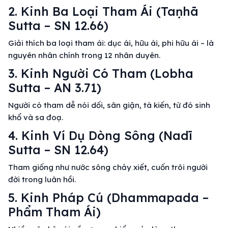
2. Kinh Ba Loại Tham Ái (Taṇhā
Sutta – SN 12.66)
Giải thích ba loại tham ái: dục ái, hữu ái, phi hữu ái – là
nguyên nhân chính trong 12 nhân duyên.
3. Kinh Người Có Tham (Lobha
Sutta – AN 3.71)
Người có tham dễ nói dối, sân giận, tà kiến, từ đó sinh
khổ và sa đoạ.
4. Kinh Ví Dụ Dòng Sông (Nadī
Sutta – SN 12.64)
Tham giống như nước sông chảy xiết, cuốn trôi người
đời trong luân hồi.
5. Kinh Pháp Cú (Dhammapada –
Phẩm Tham Ái)