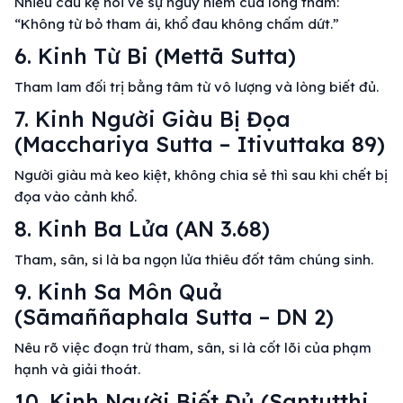
Nhiều câu kệ nói về sự nguy hiểm của lòng tham:
“Không từ bỏ tham ái, khổ đau không chấm dứt.”
6. Kinh Từ Bi (Mettā Sutta)
Tham lam đối trị bằng tâm từ vô lượng và lòng biết đủ.
7. Kinh Người Giàu Bị Đọa
(Macchariya Sutta – Itivuttaka 89)
Người giàu mà keo kiệt, không chia sẻ thì sau khi chết bị
đọa vào cảnh khổ.
8. Kinh Ba Lửa (AN 3.68)
Tham, sân, si là ba ngọn lửa thiêu đốt tâm chúng sinh.
9. Kinh Sa Môn Quả
(Sāmaññaphala Sutta – DN 2)
Nêu rõ việc đoạn trừ tham, sân, si là cốt lõi của phạm
hạnh và giải thoát.
10. Kinh Người Biết Đủ (Santutthi