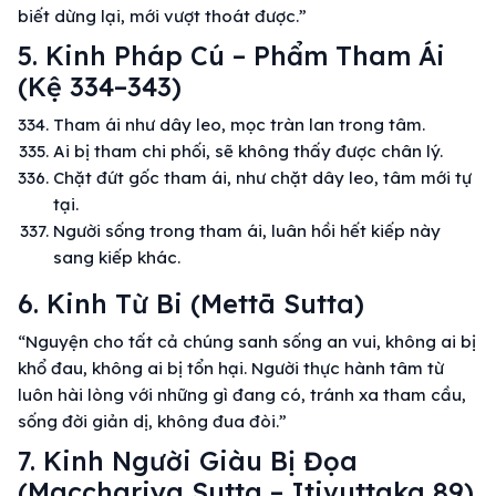
biết dừng lại, mới vượt thoát được.”
5. Kinh Pháp Cú – Phẩm Tham Ái
(Kệ 334–343)
Tham ái như dây leo, mọc tràn lan trong tâm.
Ai bị tham chi phối, sẽ không thấy được chân lý.
Chặt đứt gốc tham ái, như chặt dây leo, tâm mới tự
tại.
Người sống trong tham ái, luân hồi hết kiếp này
sang kiếp khác.
6. Kinh Từ Bi (Mettā Sutta)
“Nguyện cho tất cả chúng sanh sống an vui, không ai bị
khổ đau, không ai bị tổn hại. Người thực hành tâm từ
luôn hài lòng với những gì đang có, tránh xa tham cầu,
sống đời giản dị, không đua đòi.”
7. Kinh Người Giàu Bị Đọa
(Macchariya Sutta – Itivuttaka 89)