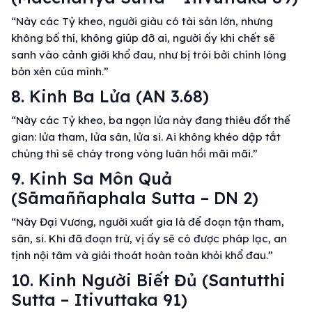
“Này các Tỷ kheo, người giàu có tài sản lớn, nhưng
không bố thí, không giúp đỡ ai, người ấy khi chết sẽ
sanh vào cảnh giới khổ đau, như bị trói bởi chính lòng
bỏn xẻn của mình.”
8. Kinh Ba Lửa (AN 3.68)
“Này các Tỷ kheo, ba ngọn lửa này đang thiêu đốt thế
gian: lửa tham, lửa sân, lửa si. Ai không khéo dập tắt
chúng thì sẽ cháy trong vòng luân hồi mãi mãi.”
9. Kinh Sa Môn Quả
(Sāmaññaphala Sutta – DN 2)
“Này Đại Vương, người xuất gia là để đoạn tận tham,
sân, si. Khi đã đoạn trừ, vị ấy sẽ có được pháp lạc, an
tịnh nội tâm và giải thoát hoàn toàn khỏi khổ đau.”
10. Kinh Người Biết Đủ (Santutthi
Sutta – Itivuttaka 91)