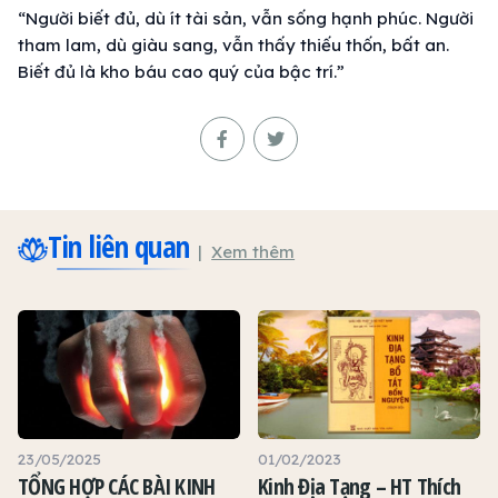
“Người biết đủ, dù ít tài sản, vẫn sống hạnh phúc. Người
tham lam, dù giàu sang, vẫn thấy thiếu thốn, bất an.
Biết đủ là kho báu cao quý của bậc trí.”
Tin liên quan
Xem thêm
23/05/2025
01/02/2023
TỔNG HỢP CÁC BÀI KINH
Kinh Địa Tạng – HT Thích