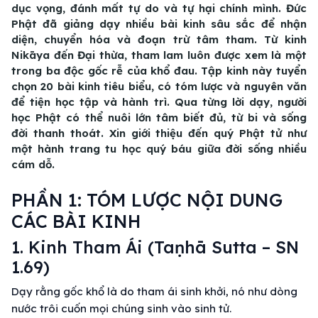
dục vọng, đánh mất tự do và tự hại chính mình. Đức
Phật đã giảng dạy nhiều bài kinh sâu sắc để nhận
diện, chuyển hóa và đoạn trừ tâm tham. Từ kinh
Nikāya đến Đại thừa, tham lam luôn được xem là một
trong ba độc gốc rễ của khổ đau. Tập kinh này tuyển
chọn 20 bài kinh tiêu biểu, có tóm lược và nguyên văn
để tiện học tập và hành trì. Qua từng lời dạy, người
học Phật có thể nuôi lớn tâm biết đủ, từ bi và sống
đời thanh thoát. Xin giới thiệu đến quý Phật tử như
một hành trang tu học quý báu giữa đời sống nhiều
cám dỗ.
PHẦN 1: TÓM LƯỢC NỘI DUNG
CÁC BÀI KINH
1. Kinh Tham Ái (Taṇhā Sutta – SN
1.69)
Dạy rằng gốc khổ là do tham ái sinh khởi, nó như dòng
nước trôi cuốn mọi chúng sinh vào sinh tử.