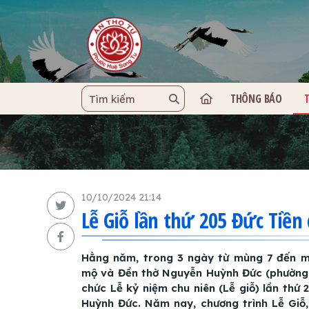
THÔNG BÁO
TRANG C
10/10/2024 21:14
Lễ Giỗ lần thứ 205 Đức Tiề
Hằng năm, trong 3 ngày từ mùng 7 đến mù
mộ và Đền thờ Nguyễn Huỳnh Đức (phường K
chức Lễ kỷ niệm chu niên (Lễ giỗ) lần th
Huỳnh Đức. Năm nay, chương trình Lễ Giỗ