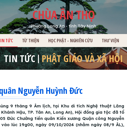
CHÙA ÂN THỌ
Phường Long An - tỉnh Tây Ninh
HỦ
TIN TỨC
TỪ THIỆN
HỌC PHẬT - NGHIÊN CỨU
THƯ VIỆN
TIN TỨC
PHẬT GIÁO VÀ XÃ HỘI
n quân Nguyễn Huỳnh Đức
ng 9 tháng 9 Âm lịch, tại Khu di tích Nghệ thuật Lăng
hánh Hậu, TP. Tân An, Long An), Hội đồng gia tộc đã tổ
ứ 205 Đức Chưởng tiền quân Kiến xương Quận công Nguyễn
, vào lúc 19g00, ngày 09/10/2024 (nhằm ngày 08/9 ÂL),