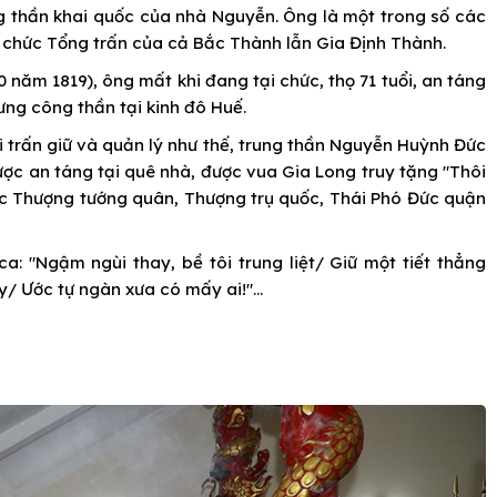
 thần khai quốc của nhà Nguyễn. Ông là một trong số các
 chức Tổng trấn của cả Bắc Thành lẫn Gia Định Thành.
năm 1819), ông mất khi đang tại chức, thọ 71 tuổi, an táng
ưng công thần tại kinh đô Huế.
ỏi trấn giữ và quản lý như thế, trung thần Nguyễn Huỳnh Đức
được an táng tại quê nhà, được vua Gia Long truy tặng "Thôi
c Thượng tướng quân, Thượng trụ quốc, Thái Phó Đức quận
 "Ngậm ngùi thay, bề tôi trung liệt/ Giữ một tiết thẳng
 Ước tự ngàn xưa có mấy ai!"...