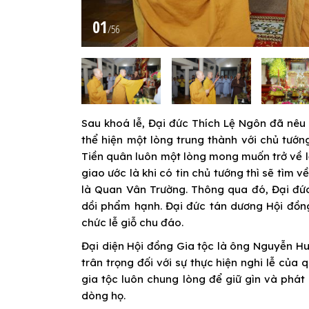
01
/
56
Sau khoá lễ, Đại đức Thích Lệ Ngôn đã nêu
thể hiện một lòng trung thành với chủ tướn
Tiền quân luôn một lòng mong muốn trở về l
giao ước là khi có tin chủ tướng thì sẽ tìm 
là Quan Vân Trường. Thông qua đó, Đại đứ
dồi phẩm hạnh. Đại đức tán dương Hội đồng 
chức lễ giỗ chu đáo.
Đại diện Hội đồng Gia tộc là ông Nguyễn Huỳn
trân trọng đối với sự thực hiện nghi lễ của
gia tộc luôn chung lòng để giữ gìn và phát
dòng họ.