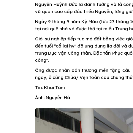
Nguyễn Huỳnh Đức là danh tướng và là công
võ quan cao cấp đầu triều Nguyễn, từng giữ
Ngày 9 tháng 9 năm Kỷ Mão (tức 27 tháng 10 
tại nơi quê nhà và được thờ tại miếu Trung h
Giỏi sự nghiệp tiếp tục mở đất bằng việc gi
đến tuổi "cổ lai hy" đã ung dung lìa đời và 
trung Dực vận Công thần, Đặc tấn Phục quố
công".
Ông được nhân dân thương mến tặng câu ca:
ngay, ở cùng Chúa/ Vẹn toàn câu chung thủy/
Tin: Khai Tâm
Ảnh: Nguyễn Hà