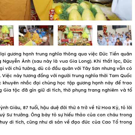
 lại gương hạnh trung nghĩa thông qua việc Đức Tiền quân
g Nguyễn Ánh (sau này là vua Gia Long). Khi thất lạc, Đức
ại với chủ tướng, dù có đầu quân với Tây Sơn nhưng vẫn có
về. Việc này tương đồng với người trung nghĩa thời Tam Quốc
c khuyên nhắc đại chúng học tập gương hạnh này để trao
Gia tộc đã gìn giữ di tích, thờ phụng trang nghiêm và tổ
h Giàu, 87 tuổi, hậu duệ đời thứ 6 trở về từ Hoa Kỳ, tỏ lời
 quý Sư trưởng. Ông bày tỏ sự hiếu thảo của con cháu trong
 huy di tích, cũng như di sản về đạo đức của Cao Tổ trong