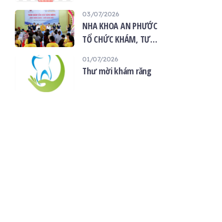
“Giọt máu hiếu thảo -
03/07/2026
mùa Vu lan”
NHA KHOA AN PHƯỚC
TỔ CHỨC KHÁM, TƯ
VẤN SỨC KHỎE RĂNG
01/07/2026
MIỆNG MIỄN PHÍ TẠI
Thư mời khám răng
CHÙA ÂN THỌ