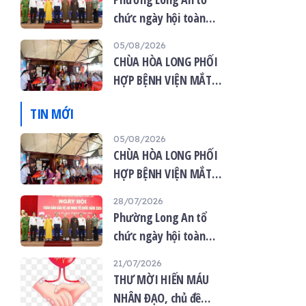
chức ngày hội toàn
dân bảo vệ an ninh tổ
05/08/2026
quốc năm 2026
CHÙA HÒA LONG PHỐI
HỢP BỆNH VIỆN MẮT
VIỆT TỔ CHỨC KHÁM
TIN MỚI
MẮT MIỄN PHÍ CHO 120
NGƯỜI DÂN
05/08/2026
CHÙA HÒA LONG PHỐI
HỢP BỆNH VIỆN MẮT
VIỆT TỔ CHỨC KHÁM
28/07/2026
MẮT MIỄN PHÍ CHO 120
Phường Long An tổ
NGƯỜI DÂN
chức ngày hội toàn
dân bảo vệ an ninh tổ
21/07/2026
quốc năm 2026
THƯ MỜI HIẾN MÁU
NHÂN ĐẠO, chủ đề