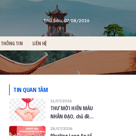
Thứ Sáu, 07/08/2026
THÔNG TIN
LIÊN HỆ
TIN QUAN TÂM
21/07/2026
THƯ MỜI HIẾN MÁU
NHÂN ĐẠO, chủ đề
“Giọt máu hiếu thảo -
28/07/2026
mùa Vu lan”
Phường Long An tổ