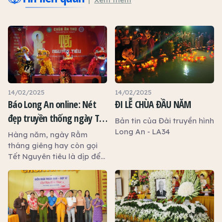
14/02/2025
14/02/2025
Báo Long An online: Nét
ĐI LỄ CHÙA ĐẦU NĂM
đẹp truyền thống ngày Tết
Bản tin của Đài truyền hình
Nguyên tiêu
Long An - LA34
Hàng năm, ngày Rằm
tháng giêng hay còn gọi
Tết Nguyên tiêu là dịp để
mọi người tưởng nhớ đến
ông bà, tổ tiên và cầu
mong một năm bình an,
hạnh phúc. Vào ngày này,
nhiều gia đình thường
chuẩn bị mâm cúng gia