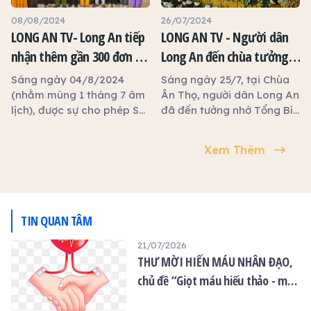
tiên, đi lễ chùa hay tham
08/08/2024
26/07/2024
gia những hoạt động thắp
LONG AN TV- Long An tiếp
LONG AN TV - Người dân
đèn, thả đèn hoa đăng để
nhận thêm gần 300 đơn vị
Long An đến chùa tưởng
cầu tài lộc, may mắn.
máu từ hoạt động Hiến
nhớ Tổng Bí thư Nguyễn
Sáng ngày 04/8/2024
Sáng ngày 25/7, tại Chùa
máu nhân đạo
Phú Trọng
(nhằm mùng 1 tháng 7 âm
Ân Thọ, người dân Long An
lịch), được sự cho phép Sở
đã đến tưởng nhớ Tổng Bí
Y tế Long An, Chùa Ân Thọ,
thư Nguyễn Phú Trọng
thành phố Tân An phối hợp
Xem Thêm
với bệnh viện Chợ Rẫy
TP.HCM tổ chức Ngày hội
Hiến máu nhân đạo lần 17
với chủ đề “Giọt máu hiếu
thảo - mùa Vu lan Báo
TIN QUAN TÂM
hiếu”.
21/07/2026
THƯ MỜI HIẾN MÁU NHÂN ĐẠO,
chủ đề “Giọt máu hiếu thảo - mùa
Vu lan”