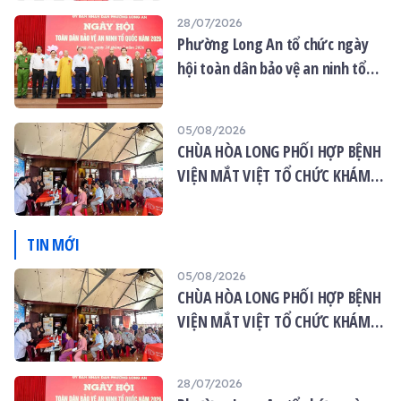
28/07/2026
Phường Long An tổ chức ngày
hội toàn dân bảo vệ an ninh tổ
quốc năm 2026
05/08/2026
CHÙA HÒA LONG PHỐI HỢP BỆNH
VIỆN MẮT VIỆT TỔ CHỨC KHÁM
MẮT MIỄN PHÍ CHO 120 NGƯỜI
DÂN
TIN MỚI
05/08/2026
CHÙA HÒA LONG PHỐI HỢP BỆNH
VIỆN MẮT VIỆT TỔ CHỨC KHÁM
MẮT MIỄN PHÍ CHO 120 NGƯỜI
DÂN
28/07/2026