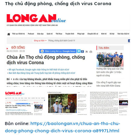
Thọ chủ động phòng, chống dịch virus Corona
01
/
07
Bản online:
https://baolongan.vn/chua-an-tho-chu-
dong-phong-chong-dich-virus-corona-a89971.html