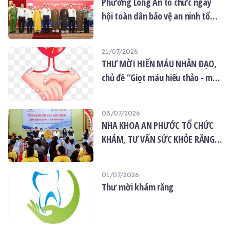
Phường Long An tổ chức ngày
hội toàn dân bảo vệ an ninh tổ
quốc năm 2026
21/07/2026
THƯ MỜI HIẾN MÁU NHÂN ĐẠO,
chủ đề “Giọt máu hiếu thảo - mùa
Vu lan”
03/07/2026
NHA KHOA AN PHƯỚC TỔ CHỨC
KHÁM, TƯ VẤN SỨC KHỎE RĂNG
MIỆNG MIỄN PHÍ TẠI CHÙA ÂN
THỌ
01/07/2026
Thư mời khám răng