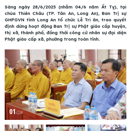
Sáng ngày 28/6/2025 (nhằm 04/6 năm Ất Tỵ), tại
chùa Thiên Châu (TP. Tân An, Long An), Ban Trị sự
GHPGVN tỉnh Long An tổ chức Lễ Tri ân, trao quyết
định dừng hoạt động Ban Trị sự Phật giáo cấp huyện,
thị xã, thành phố, đồng thời công cử nhân sự đại diện
Phật giáo cấp xã, phường trong toàn tỉnh.
01
/
234