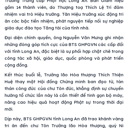
Trường Trung cấp Phật học Long An. Ban Giám hiệu
gồm 14 thành viên, do Thượng toạ Thích Lệ Trí đảm
nhiệm vai trò Hiệu trưởng. Tân Hiệu trưởng xúc động tri
ân các bậc tiền nhiệm, phát nguyện tiếp nối sự nghiệp
giáo dục đào tạo Tăng tài của tỉnh nhà.
Đại diện chính quyền, ông Nguyễn Văn Mưng ghi nhận
những đóng góp tích cực của BTS GHPGVN các cấp đối
với tỉnh Long An, đặc biệt là sự phối hợp chặt chẽ trong
công tác xã hội, giáo dục, quốc phòng và phát triển
cộng đồng.
Kết thúc buổi lễ, Trưởng lão Hòa thượng Thích Thiện
Huệ thay mặt Hội đồng Chứng minh ban đạo từ, tán
thán công đức của chư Tôn đức, khẳng định sự chuyển
hướng tổ chức lần này là cần thiết để tinh gọn bộ máy,
nâng cao hiệu quả hoạt động Phật sự trong thời đại
mới.
Dịp này, BTS GHPGVN tỉnh Long An đã trao khánh vàng
tri ân đến chư Tôn Trưởng lão Hòa thượng, quý Ni