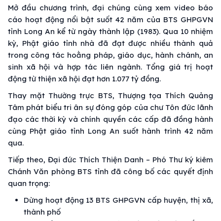
Mở đầu chương trình, đại chúng cùng xem video báo
cáo hoạt động nổi bật suốt 42 năm của BTS GHPGVN
tỉnh Long An kể từ ngày thành lập (1983). Qua 10 nhiệm
kỳ, Phật giáo tỉnh nhà đã đạt được nhiều thành quả
trong công tác hoằng pháp, giáo dục, hành chánh, an
sinh xã hội và hợp tác liên ngành. Tổng giá trị hoạt
động từ thiện xã hội đạt hơn 1.077 tỷ đồng.
Thay mặt Thường trực BTS, Thượng tọa Thích Quảng
Tâm phát biểu tri ân sự đóng góp của chư Tôn đức lãnh
đạo các thời kỳ và chính quyền các cấp đã đồng hành
cùng Phật giáo tỉnh Long An suốt hành trình 42 năm
qua.
Tiếp theo, Đại đức Thích Thiện Danh – Phó Thư ký kiêm
Chánh Văn phòng BTS tỉnh đã công bố các quyết định
quan trọng:
Dừng hoạt động 13 BTS GHPGVN cấp huyện, thị xã,
thành phố