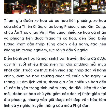
Tham gia đoàn xe hoa có xe hoa liên phường, xe hoa
của chùa Thiên Châu, chùa Long Phước, chùa Kim Cang,
chùa Ân Thọ, chùa Vĩnh Phú cùng nhiều xe hoa cá nhân
và phương tiện được trang trí cờ hoa, đèn lồng, biểu
tượng Phật đản tháp tùng đoàn diễu hành, tạo nên
không khí trang nghiêm, rực rỡ và đầy ý nghĩa.
Diễn hành xe hoa là một sinh hoạt truyền thống đã được
duy trì suốt nhiều thập niên tại địa phương mỗi mùa
Phật đản. Trước khi thực hiện việc sáp nhập đơn vị hành
chính, đêm xe hoa thường được tổ chức vào ngày 14
tháng Tư âm lịch với sự tham gia của nhiều xe hoa đến
từ các huyện trong tỉnh. Năm nay, do điều kiện tổ chức
mới, đoàn xe hoa chủ yếu gồm các đơn vị Phật giáo tại
địa phương, nhưng vẫn giữ được nét đẹp văn hóa tâm
linh và ý nghĩa truyền thông của mùa Phật đản.