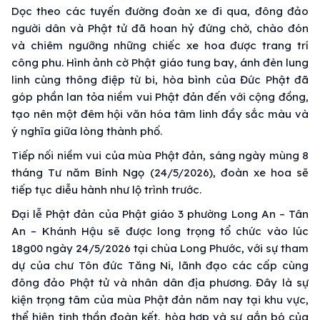
Dọc theo các tuyến đường đoàn xe đi qua, đông đảo
người dân và Phật tử đã hoan hỷ đứng chờ, chào đón
và chiêm ngưỡng những chiếc xe hoa được trang trí
công phu. Hình ảnh cờ Phật giáo tung bay, ánh đèn lung
linh cùng thông điệp từ bi, hòa bình của Đức Phật đã
góp phần lan tỏa niềm vui Phật đản đến với cộng đồng,
tạo nên một đêm hội văn hóa tâm linh đầy sắc màu và
ý nghĩa giữa lòng thành phố.
Tiếp nối niềm vui của mùa Phật đản, sáng ngày mùng 8
tháng Tư năm Bính Ngọ (24/5/2026), đoàn xe hoa sẽ
tiếp tục diễu hành như lộ trình trước.
Đại lễ Phật đản của Phật giáo 3 phường Long An – Tân
An – Khánh Hậu sẽ được long trọng tổ chức vào lúc
18g00 ngày 24/5/2026 tại chùa Long Phước, với sự tham
dự của chư Tôn đức Tăng Ni, lãnh đạo các cấp cùng
đông đảo Phật tử và nhân dân địa phương. Đây là sự
kiện trọng tâm của mùa Phật đản năm nay tại khu vực,
thể hiện tinh thần đoàn kết, hòa hợp và sự gắn bó của