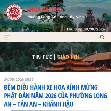
CHÙA ÂN THỌ
Phường Long An - tỉnh Tây Ninh
Thứ Bảy, 08/08/2026
TIN TỨC
GIÁO HỘI
24/05/2026 08:13
ĐÊM DIỄU HÀNH XE HOA KÍNH MỪNG
PHẬT ĐẢN NĂM 2026 CỦA PHƯỜNG LONG
AN – TÂN AN – KHÁNH HẬU