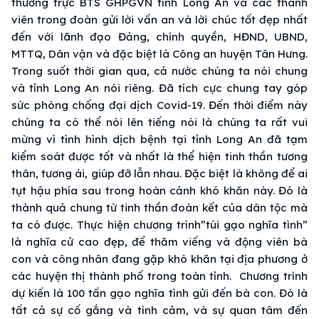
thường trực BTS GHPGVN tỉnh Long An và các thành
viên trong đoàn gửi lời vấn an và lời chúc tốt đẹp nhất
đến với lãnh đạo Đảng, chính quyền, HĐND, UBND,
MTTQ, Dân vận và đặc biệt là Công an huyện Tân Hưng.
Trong suốt thời gian qua, cả nước chúng ta nói chung
và tỉnh Long An nói riêng. Đã tích cực chung tay góp
sức phòng chống đại dịch Covid-19. Đến thời điểm này
chúng ta có thể nói lên tiếng nói là chúng ta rất vui
mừng vì tình hình dịch bệnh tại tỉnh Long An đã tạm
kiểm soát được tốt và nhất là thể hiện tinh thần tương
thân, tương ái, giúp đỡ lẫn nhau. Đặc biệt là không để ai
tụt hậu phía sau trong hoàn cảnh khó khăn này. Đó là
thành quả chung từ tinh thần đoàn kết của dân tộc mà
ta có được. Thực hiện chương trình”túi gạo nghĩa tình”
là nghĩa cử cao đẹp, để thăm viếng và động viên bà
con và công nhân đang gặp khó khăn tại địa phương ở
các huyện thị thành phố trong toàn tỉnh. Chương trình
dự kiến là 100 tấn gạo nghĩa tình gửi đến bà con. Đó là
tất cả sự cố gắng và tình cảm, và sự quan tâm đến