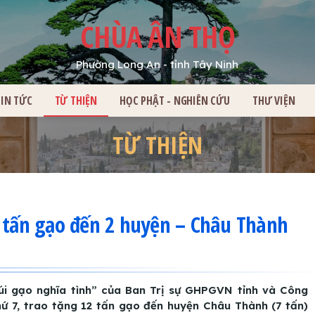
CHÙA ÂN THỌ
Phường Long An - tỉnh Tây Ninh
HỦ
TIN TỨC
TỪ THIỆN
HỌC PHẬT - NGHIÊN CỨU
THƯ VIỆN
TỪ THIỆN
2 tấn gạo đến 2 huyện – Châu Thành
túi gạo nghĩa tình” của Ban Trị sự GHPGVN tỉnh và Công
hứ 7, trao tặng 12 tấn gạo đến huyện Châu Thành (7 tấn)