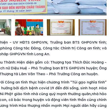
Thiện – UV HĐTS GHPGVN, Trưởng ban BTS GHPGVN tỉnh;
hòng Công tác Đảng, Công tác Chính trị Công an tỉnh; và
 pháp GHPGVN tỉnh Long An.
u Thành: Hiện diện gồm có: Thượng tọa Thích Đức Hoàng –
ích nữ Diệu Huệ – Phó Trưởng ban BTS GHPGVN huyện; Ông
 Thượng tá Lâm Văn Theo – Phó Trưởng Công an huyện.
ới Công an tỉnh thực hiện chương trình “Túi gạo nghĩa tình”
 hưởng bởi dịch bệnh covid 19 đến đời sống, sinh hoạt. Hòa
 Ni Phật giáo tỉnh nhà cùng quý mạnh thường quân,nhà hảo
 con, cô bác trong huyện và động viên tinh thần cùng chính
hương trình Hòa thượng nhấn mạnh: Mọi người dân hãy cùng