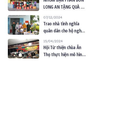
LONG AN TẶNG QUÀ TỪ
THIỆN TẠI CHÙA ÂN
07/12/2024
THỌ
Trao nhà tình nghĩa
quân dân cho hộ nghèo
xã Tân Phước Tây
15/04/2024
huyên Tân Trụ tỉnh
Hội Từ thiện chùa Ân
Long An
Thọ thực hiện mô hình
“gian hàng quần áo 0
đồng”: mang yêu
thương đến với mọi
người