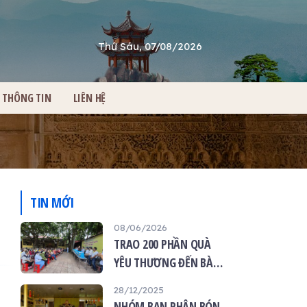
Thứ Sáu, 07/08/2026
THÔNG TIN
LIÊN HỆ
TIN MỚI
08/06/2026
TRAO 200 PHẦN QUÀ
YÊU THƯƠNG ĐẾN BÀ
CON TẠI CHÙA ÂN THỌ
28/12/2025
NHÓM BẠN PHÂN BÓN