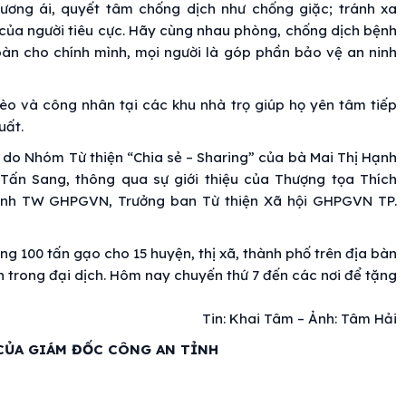
tương ái, quyết tâm chống dịch như chống giặc; tránh xa
 của người tiêu cực. Hãy cùng nhau phòng, chống dịch bệnh
oàn cho chính mình, mọi người là góp phần bảo vệ an ninh
èo và công nhân tại các khu nhà trọ giúp họ yên tâm tiếp
uất.
o do Nhóm Từ thiện “Chia sẻ – Sharing” của bà Mai Thị Hạnh
Tấn Sang, thông qua sự giới thiệu của Thượng tọa Thích
ánh TW GHPGVN, Trưởng ban Từ thiện Xã hội GHPGVN TP.
ng 100 tấn gạo cho 15 huyện, thị xã, thành phố trên địa bàn
n trong đại dịch. Hôm nay chuyến thứ 7 đến các nơi để tặng
o./.
Tin: Khai Tâm – Ảnh: Tâm Hải
CỦA GIÁM ĐỐC CÔNG AN TỈNH