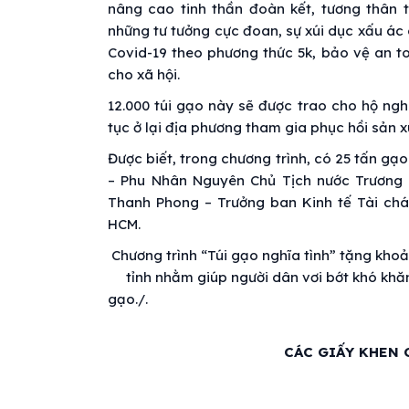
nâng cao tinh thần đoàn kết, tương thân 
những tư tưởng cực đoan, sự xúi dục xấu ác
Covid-19 theo phương thức 5k, bảo vệ an t
cho xã hội.
12.000 túi gạo này sẽ được trao cho hộ ngh
tục ở lại địa phương tham gia phục hồi sản x
Được biết, trong chương trình, có 25 tấn gạ
– Phu Nhân Nguyên Chủ Tịch nước Trương 
Thanh Phong – Trưởng ban Kinh tế Tài ch
HCM.
Chương trình “Túi gạo nghĩa tình” tặng khoả
tỉnh nhằm giúp người dân vơi bớt khó khă
gạ
CÁC GIẤY KHEN 