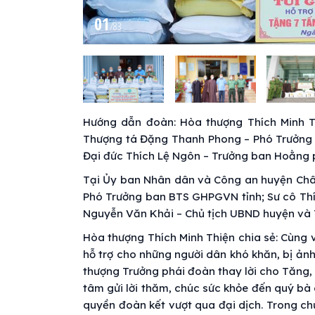
01
/
83
Hướng dẫn đoàn: Hòa thượng Thích Minh 
Thượng tá Đặng Thanh Phong – Phó Trưởng p
Đại đức Thích Lệ Ngôn – Trưởng ban Hoằng
Tại Ủy ban Nhân dân và Công an huyện Châ
Phó Trưởng ban BTS GHPGVN tỉnh; Sư cô Th
Nguyễn Văn Khải – Chủ tịch UBND huyện và
Hòa thượng Thích Minh Thiện chia sẻ: Cùng v
hỗ trợ cho những người dân khó khăn, bị ảnh
thượng Trưởng phái đoàn thay lời cho Tăng,
tâm gửi lời thăm, chúc sức khỏe đến quý bà
quyền đoàn kết vượt qua đại dịch. Trong c