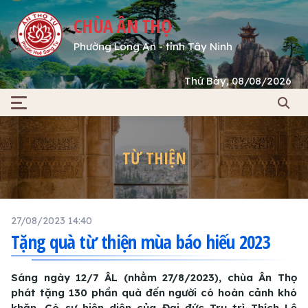
CHÙA ÂN THỌ
Phường Long An - tỉnh Tây Ninh
Thứ Bảy, 08/08/2026
TỪ THIỆN
27/08/2023 14:40
Tặng quà từ thiện mùa báo hiếu 2023
Sáng ngày 12/7 ÂL (nhằm 27/8/2023), chùa Ân Thọ
phát tặng 130 phần quà đến người có hoàn cảnh khó
khăn. Có sự hiện diện của Đại đức Trụ trì Thích Lệ