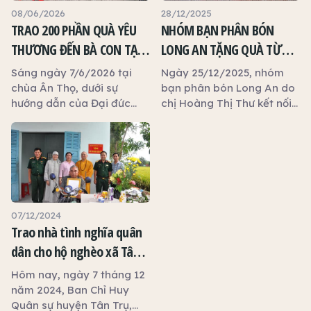
08/06/2026
28/12/2025
TRAO 200 PHẦN QUÀ YÊU
NHÓM BẠN PHÂN BÓN
THƯƠNG ĐẾN BÀ CON TẠI
LONG AN TẶNG QUÀ TỪ
CHÙA ÂN THỌ
THIỆN TẠI CHÙA ÂN THỌ
Sáng ngày 7/6/2026 tại
Ngày 25/12/2025, nhóm
chùa Ân Thọ, dưới sự
bạn phân bón Long An do
hướng dẫn của Đại đức
chị Hoàng Thị Thư kết nối
Thích Đồng Tu, bà Đỗ Lan
đã phối hợp Chùa Ân Thọ
– Chủ tịch Hội đồng Thành
đã tổ chức trao tặng 60
viên công ty Phúc Ngọc
phần quà Tết cho các hộ
Anh cùng các cộng sự đã
nghèo, người già neo đơn
trao tặng 200 phần quà an
và gia đình khó khăn trên
sinh xã hội đến các hộ gia
địa bàn.
đình trên địa bàn. Mỗi
07/12/2024
phần quà gồm các nhu
Trao nhà tình nghĩa quân
yếu phẩm thiết yếu phục
dân cho hộ nghèo xã Tân
vụ đời sống hằng ngày,
Phước Tây huyên Tân Trụ
khoảng 350.000 đồng, tổng
Hôm nay, ngày 7 tháng 12
trị giá đợt phát quà là 70
tỉnh Long An
năm 2024, Ban Chỉ Huy
triệu đồng.
Quân sự huyện Tân Trụ,