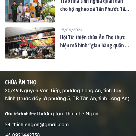
Trao nhà tình nghĩa quân dân
cho hộ nghèo xã Tân Phước Tây
huyên Tân Trụ tỉnh Long An
15/04/2024
Hội Từ thiện chùa Ân Thọ thực
hiện mô hình “gian hàng quần áo
0 đồng”: mang yêu thương đến
với mọi người
CHÙA ÂN THỌ
20/49 Nguyễn Văn Tiếp, phường Long An, tỉnh Tây
Ninh (trước đây là phường 5, TP. Tân An, tỉnh Long An)
Thượng tọa Thích Lệ Ngôn
Chịu trách nhiệm:
thichlengon@gmail.com
0921442738