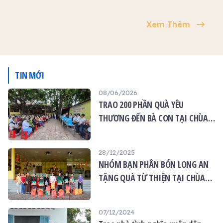
UBND xã Tân Phước Tây
đã đến làm lễ bàn giao
Xem Thêm
nhà tình nghĩa Quân Dân
cho ông Phạm Văn Mến,
ngụ Ấp 1, xã Tân Phước
Tây, huyện Tân Trụ, Long
An
TIN MỚI
08/06/2026
TRAO 200 PHẦN QUÀ YÊU
THƯƠNG ĐẾN BÀ CON TẠI CHÙA
ÂN THỌ
28/12/2025
NHÓM BẠN PHÂN BÓN LONG AN
TẶNG QUÀ TỪ THIỆN TẠI CHÙA
ÂN THỌ
07/12/2024