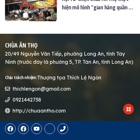
hiện mô hình “gian hàng quần áo
0 đồng”: mang yêu thương đến
với mọi người
CHÙA ÂN THỌ
20/49 Nguyễn Văn Tiếp, phường Long An, tỉnh Tây
Ninh (trước đây là phường 5, TP. Tân An, tỉnh Long An)
Thượng tọa Thích Lệ Ngôn
Chịu trách nhiệm:
thichlengon@gmail.com
0921442738
http://chuaantho.com