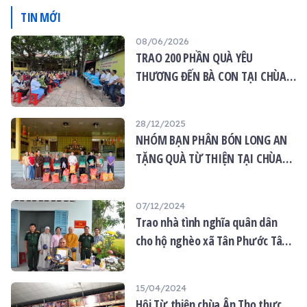
An
TIN MỚI
08/06/2026
TRAO 200 PHẦN QUÀ YÊU
THƯƠNG ĐẾN BÀ CON TẠI CHÙA
ÂN THỌ
28/12/2025
NHÓM BẠN PHÂN BÓN LONG AN
TẶNG QUÀ TỪ THIỆN TẠI CHÙA
ÂN THỌ
07/12/2024
Trao nhà tình nghĩa quân dân
cho hộ nghèo xã Tân Phước Tây
huyên Tân Trụ tỉnh Long An
15/04/2024
Hội Từ thiện chùa Ân Thọ thực