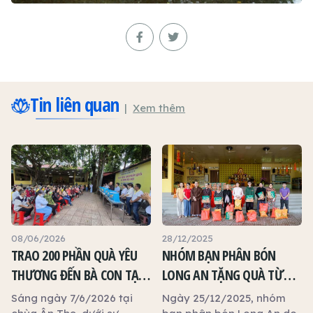
Tin liên quan
Xem thêm
08/06/2026
28/12/2025
TRAO 200 PHẦN QUÀ YÊU
NHÓM BẠN PHÂN BÓN
THƯƠNG ĐẾN BÀ CON TẠI
LONG AN TẶNG QUÀ TỪ
CHÙA ÂN THỌ
THIỆN TẠI CHÙA ÂN THỌ
Sáng ngày 7/6/2026 tại
Ngày 25/12/2025, nhóm