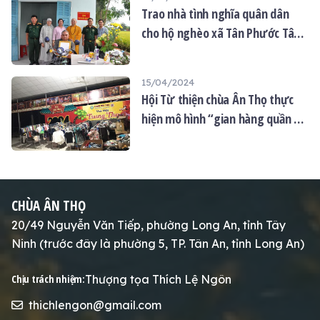
Trao nhà tình nghĩa quân dân
cho hộ nghèo xã Tân Phước Tây
huyên Tân Trụ tỉnh Long An
15/04/2024
Hội Từ thiện chùa Ân Thọ thực
hiện mô hình “gian hàng quần áo
0 đồng”: mang yêu thương đến
với mọi người
CHÙA ÂN THỌ
20/49 Nguyễn Văn Tiếp, phường Long An, tỉnh Tây
Ninh (trước đây là phường 5, TP. Tân An, tỉnh Long An)
Thượng tọa Thích Lệ Ngôn
Chịu trách nhiệm:
thichlengon@gmail.com