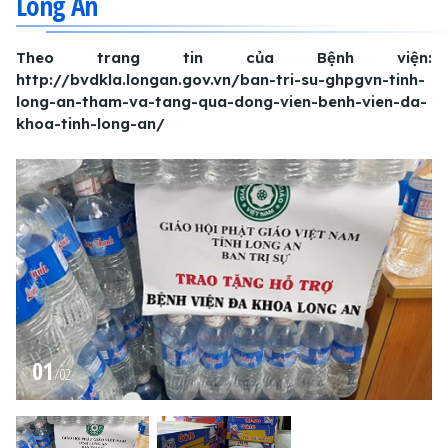
Long An
Theo trang tin của Bệnh viện:
http://bvdkla.longan.gov.vn/ban-tri-su-ghpgvn-tinh-
long-an-tham-va-tang-qua-dong-vien-benh-vien-da-
khoa-tinh-long-an/
01
/
02