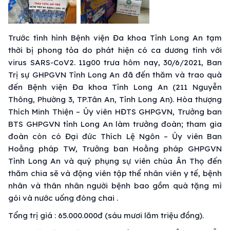
Trước tình hình Bệnh viện Đa khoa Tỉnh Long An tạm
thời bị phong tỏa do phát hiện có ca dương tính với
virus SARS-CoV2. 11g00 trưa hôm nay, 30/6/2021, Ban
Trị sự GHPGVN Tỉnh Long An đã đến thăm và trao quà
đến Bệnh viện Đa khoa Tỉnh Long An (211 Nguyễn
Thông, Phường 3, TP.Tân An, Tỉnh Long An). Hòa thượng
Thích Minh Thiện – Ủy viên HĐTS GHPGVN, Trưởng ban
BTS GHPGVN tỉnh Long An làm trưởng đoàn; tham gia
đoàn còn có Đại đức Thích Lệ Ngôn – Ủy viên Ban
Hoằng pháp TW, Trưởng ban Hoằng pháp GHPGVN
Tỉnh Long An và quý phụng sự viên chùa Ân Thọ đến
thăm chia sẽ và động viên tập thể nhân viên y tế, bệnh
nhân và thân nhân người bệnh bao gồm quà tặng mì
gói và nước uống đóng chai .
Tổng trị giá : 65.000.000đ (sáu mươi lăm triệu đồng).