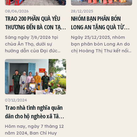
08/06/2026
28/12/2025
TRAO 200 PHẦN QUÀ YÊU
NHÓM BẠN PHÂN BÓN
THƯƠNG ĐẾN BÀ CON TẠI
LONG AN TẶNG QUÀ TỪ
CHÙA ÂN THỌ
THIỆN TẠI CHÙA ÂN THỌ
Sáng ngày 7/6/2026 tại
Ngày 25/12/2025, nhóm
chùa Ân Thọ, dưới sự
bạn phân bón Long An do
hướng dẫn của Đại đức
chị Hoàng Thị Thư kết nối
Thích Đồng Tu, bà Đỗ Lan
đã phối hợp Chùa Ân Thọ
– Chủ tịch Hội đồng Thành
đã tổ chức trao tặng 60
viên công ty Phúc Ngọc
phần quà Tết cho các hộ
Anh cùng các cộng sự đã
nghèo, người già neo đơn
trao tặng 200 phần quà an
và gia đình khó khăn trên
sinh xã hội đến các hộ gia
địa bàn.
đình trên địa bàn. Mỗi
07/12/2024
phần quà gồm các nhu
Trao nhà tình nghĩa quân
yếu phẩm thiết yếu phục
dân cho hộ nghèo xã Tân
vụ đời sống hằng ngày,
Phước Tây huyên Tân Trụ
khoảng 350.000 đồng, tổng
Hôm nay, ngày 7 tháng 12
trị giá đợt phát quà là 70
tỉnh Long An
năm 2024, Ban Chỉ Huy