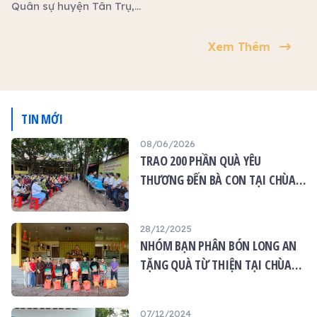
triệu đồng.
Quân sự huyện Tân Trụ,
UBND xã Tân Phước Tây
đã đến làm lễ bàn giao
Xem Thêm
nhà tình nghĩa Quân Dân
cho ông Phạm Văn Mến,
ngụ Ấp 1, xã Tân Phước
Tây, huyện Tân Trụ, Long
An
TIN MỚI
08/06/2026
TRAO 200 PHẦN QUÀ YÊU
THƯƠNG ĐẾN BÀ CON TẠI CHÙA
ÂN THỌ
28/12/2025
NHÓM BẠN PHÂN BÓN LONG AN
TẶNG QUÀ TỪ THIỆN TẠI CHÙA
ÂN THỌ
07/12/2024