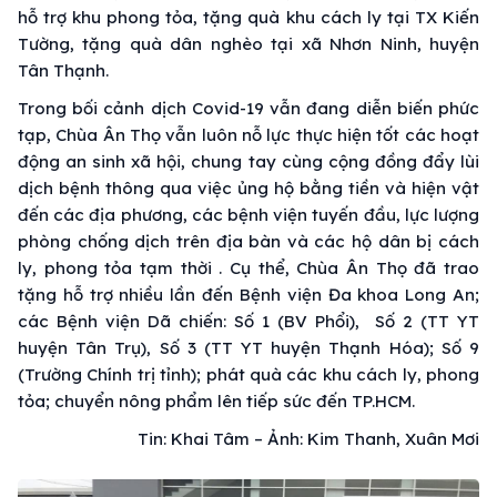
hỗ trợ khu phong tỏa, tặng quà khu cách ly tại TX Kiến
Tường, tặng quà dân nghèo tại xã Nhơn Ninh, huyện
Tân Thạnh.
Trong bối cảnh dịch Covid-19 vẫn đang diễn biến phức
tạp, Chùa Ân Thọ vẫn luôn nỗ lực thực hiện tốt các hoạt
động an sinh xã hội, chung tay cùng cộng đồng đẩy lùi
dịch bệnh thông qua việc ủng hộ bằng tiền và hiện vật
đến các địa phương, các bệnh viện tuyến đầu, lực lượng
phòng chống dịch trên địa bàn và các hộ dân bị cách
ly, phong tỏa tạm thời . Cụ thể, Chùa Ân Thọ đã trao
tặng hỗ trợ nhiều lần đến Bệnh viện Đa khoa Long An;
các Bệnh viện Dã chiến: Số 1 (BV Phổi), Số 2 (TT YT
huyện Tân Trụ), Số 3 (TT YT huyện Thạnh Hóa); Số 9
(Trường Chính trị tỉnh); phát quà các khu cách ly, phong
tỏa; chuyển nông phẩm lên tiếp sức đến TP.HCM.
Tin: Khai Tâm – Ảnh: Kim Thanh, Xuân Mơi