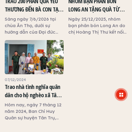
TRAO 200 PHẦN QUÀ YÊU
NHÓM BẠN PHÂN BÓN
THƯƠNG ĐẾN BÀ CON TẠI
LONG AN TẶNG QUÀ TỪ
CHÙA ÂN THỌ
THIỆN TẠI CHÙA ÂN THỌ
Sáng ngày 7/6/2026 tại
Ngày 25/12/2025, nhóm
chùa Ân Thọ, dưới sự
bạn phân bón Long An do
hướng dẫn của Đại đức
chị Hoàng Thị Thư kết nối
Thích Đồng Tu, bà Đỗ Lan
đã phối hợp Chùa Ân Thọ
– Chủ tịch Hội đồng Thành
đã tổ chức trao tặng 60
viên công ty Phúc Ngọc
phần quà Tết cho các hộ
Anh cùng các cộng sự đã
nghèo, người già neo đơn
trao tặng 200 phần quà an
và gia đình khó khăn trên
sinh xã hội đến các hộ gia
địa bàn.
đình trên địa bàn. Mỗi
07/12/2024
phần quà gồm các nhu
Trao nhà tình nghĩa quân
yếu phẩm thiết yếu phục
dân cho hộ nghèo xã Tân
vụ đời sống hằng ngày,
Phước Tây huyên Tân Trụ
khoảng 350.000 đồng, tổng
Hôm nay, ngày 7 tháng 12
trị giá đợt phát quà là 70
tỉnh Long An
năm 2024, Ban Chỉ Huy
triệu đồng.
Quân sự huyện Tân Trụ,
UBND xã Tân Phước Tây
đã đến làm lễ bàn giao