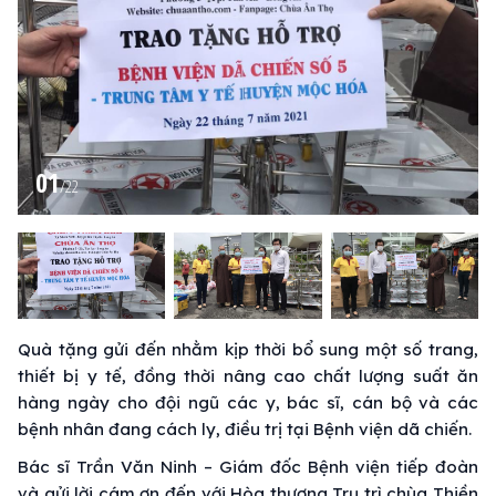
01
/
22
Quà tặng gửi đến nhằm kịp thời bổ sung một số trang,
thiết bị y tế, đồng thời nâng cao chất lượng suất ăn
hàng ngày cho đội ngũ các y, bác sĩ, cán bộ và các
bệnh nhân đang cách ly, điều trị tại Bệnh viện dã chiến.
Bác sĩ Trần Văn Ninh – Giám đốc Bệnh viện tiếp đoàn
và gửi lời cám ơn đến với Hòa thượng Trụ trì chùa Thiền