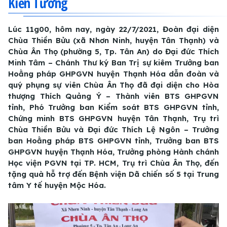
Kiến Tường
Lúc 11g00, hôm nay, ngày 22/7/2021, Đoàn đại diện
Chùa Thiền Bửu (xã Nhơn Ninh, huyện Tân Thạnh) và
Chùa Ân Thọ (phường 5, Tp. Tân An) do Đại đức Thích
Minh Tâm – Chánh Thư ký Ban Trị sự kiêm Trưởng ban
Hoằng pháp GHPGVN huyện Thạnh Hóa dẫn đoàn và
quý phụng sự viên Chùa Ân Thọ đã đại diện cho Hòa
thượng Thích Quảng Ý – Thành viên BTS GHPGVN
tỉnh, Phó Trưởng ban Kiểm soát BTS GHPGVN tỉnh,
Chứng minh BTS GHPGVN huyện Tân Thạnh, Trụ trì
Chùa Thiền Bửu và Đại đức Thích Lệ Ngôn – Trưởng
ban Hoằng pháp BTS GHPGVN tỉnh, Trưởng ban BTS
GHPGVN huyện Thạnh Hóa, Trưởng phòng Hành chánh
Học viện PGVN tại TP. HCM, Trụ trì Chùa Ân Thọ, đến
tặng quà hỗ trợ đến Bệnh viện Dã chiến số 5 tại Trung
tâm Y tế huyện Mộc Hóa.