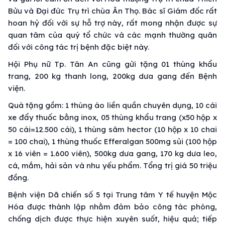
Bửu và Đại đức Trụ trì chùa Ân Thọ. Bác sĩ Giám đốc rất
hoan hỷ đối với sự hỗ trợ này, rất mong nhận được sự
quan tâm của quý tổ chức và các mạnh thường quân
đối với công tác trị bệnh đặc biệt này.
Hội Phụ nữ Tp. Tân An cũng gửi tặng 01 thùng khẩu
trang, 200 kg thanh long, 200kg dưa gang đến Bệnh
viện.
Quà tặng gồm: 1 thùng áo liền quần chuyên dụng, 10 cái
xe đẩy thuốc bằng inox, 05 thùng khẩu trang (x50 hộp x
50 cái=12.500 cái), 1 thùng sâm hector (10 hộp x 10 chai
= 100 chai), 1 thùng thuốc Efferalgan 500mg sủi (100 hộp
x 16 viên = 1.600 viên), 500kg dưa gang, 170 kg dưa leo,
cá, mắm, hải sản và nhu yếu phẩm. Tổng trị giá 50 triệu
đồng.
Bệnh viện Dã chiến số 5 tại Trung tâm Y tế huyện Mộc
Hóa được thành lập nhằm đảm bảo công tác phòng,
chống dịch được thực hiện xuyên suốt, hiệu quả; tiếp