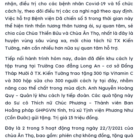
nhận, điều trị cho các bệnh nhân Covid-19 và tổ chức
cách ly, theo dõi điều trị các ca nghi ngờ theo quy định.
Việc hỗ trợ Bệnh viện Dã chiến số 5 trong thời gian này
thể hiện tinh thần tương thân tương ái, sự quan tâm, sẻ
chia của Chùa Thiền Bửu và Chùa Ân Thọ, nhất là đây là
huyện vùng sâu vùng xa, mới chia tách từ TX Kiến
Tường, nên cần nhiều hơn nữa sự quan tâm hỗ trợ.
Tiếp nối hành trình hôm nay, đoàn đã đến khu cách ly
tập trung tại Trường Cao đẳng Long An – cơ sở Đồng
Tháp Mười ở TX. Kiến Tường trao tặng 300 tip Vitamin C
và 300 hộp sữa cho 300 người cách ly tại đây, nhằm
nâng cao thể chất trong mùa dịch. Anh Nguyễn Hoàng
Quy – Quản lý khu cách ly tiếp đoàn. Các quà tặng này
do Sư cô Thích nữ Chúc Phương – Thành viên Ban
Hoằng pháp GHPGVN tỉnh, trú xứ Tịnh viện Phương Như
(Cần Đước) gửi tặng. Trị giá 15 triệu đồng.
Đây là 2 trong 5 hoạt động trong ngày 22/7/2021 của
chùa Ân Thọ, bao gồm: phiên chợ không đồng, tặng quà