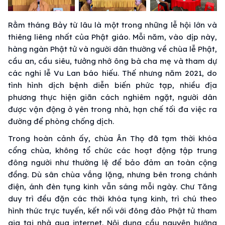
Rằm tháng Bảy từ lâu là một trong những lễ hội lớn và
thiêng liêng nhất của Phật giáo. Mỗi năm, vào dịp này,
hàng ngàn Phật tử và người dân thường về chùa lễ Phật,
cầu an, cầu siêu, tưởng nhớ ông bà cha mẹ và tham dự
các nghi lễ Vu Lan báo hiếu. Thế nhưng năm 2021, do
tình hình dịch bệnh diễn biến phức tạp, nhiều địa
phương thực hiện giãn cách nghiêm ngặt, người dân
được vận động ở yên trong nhà, hạn chế tối đa việc ra
đường để phòng chống dịch.
Trong hoàn cảnh ấy, chùa Ân Thọ đã tạm thời khóa
cổng chùa, không tổ chức các hoạt động tập trung
đông người như thường lệ để bảo đảm an toàn cộng
đồng. Dù sân chùa vắng lặng, nhưng bên trong chánh
điện, ánh đèn tụng kinh vẫn sáng mỗi ngày. Chư Tăng
duy trì đều đặn các thời khóa tụng kinh, trì chú theo
hình thức trực tuyến, kết nối với đông đảo Phật tử tham
gia tại nhà qua internet. Nội dung cầu nguyện hướng