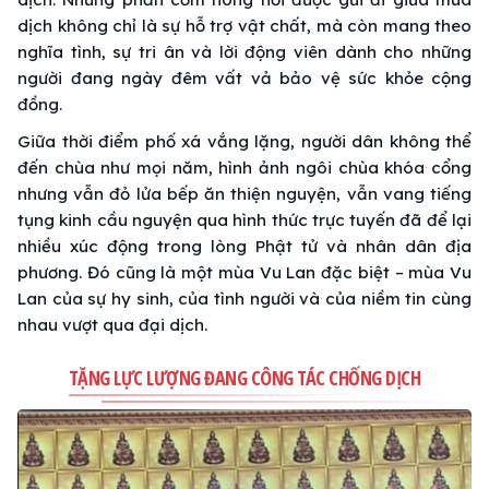
dịch không chỉ là sự hỗ trợ vật chất, mà còn mang theo
nghĩa tình, sự tri ân và lời động viên dành cho những
người đang ngày đêm vất vả bảo vệ sức khỏe cộng
đồng.
Giữa thời điểm phố xá vắng lặng, người dân không thể
đến chùa như mọi năm, hình ảnh ngôi chùa khóa cổng
nhưng vẫn đỏ lửa bếp ăn thiện nguyện, vẫn vang tiếng
tụng kinh cầu nguyện qua hình thức trực tuyến đã để lại
nhiều xúc động trong lòng Phật tử và nhân dân địa
phương. Đó cũng là một mùa Vu Lan đặc biệt – mùa Vu
Lan của sự hy sinh, của tình người và của niềm tin cùng
nhau vượt qua đại dịch.
TẶNG LỰC LƯỢNG ĐANG CÔNG TÁC CHỐNG DỊCH