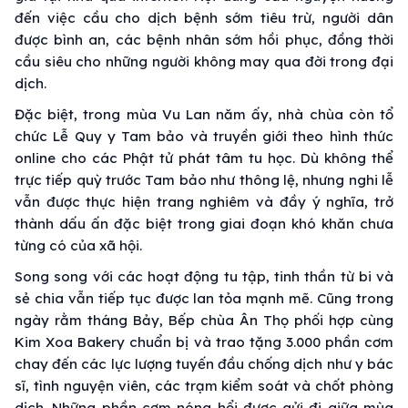
đến việc cầu cho dịch bệnh sớm tiêu trừ, người dân
được bình an, các bệnh nhân sớm hồi phục, đồng thời
cầu siêu cho những người không may qua đời trong đại
dịch.
Đặc biệt, trong mùa Vu Lan năm ấy, nhà chùa còn tổ
chức Lễ Quy y Tam bảo và truyền giới theo hình thức
online cho các Phật tử phát tâm tu học. Dù không thể
trực tiếp quỳ trước Tam bảo như thông lệ, nhưng nghi lễ
vẫn được thực hiện trang nghiêm và đầy ý nghĩa, trở
thành dấu ấn đặc biệt trong giai đoạn khó khăn chưa
từng có của xã hội.
Song song với các hoạt động tu tập, tinh thần từ bi và
sẻ chia vẫn tiếp tục được lan tỏa mạnh mẽ. Cũng trong
ngày rằm tháng Bảy, Bếp chùa Ân Thọ phối hợp cùng
Kim Xoa Bakery chuẩn bị và trao tặng 3.000 phần cơm
chay đến các lực lượng tuyến đầu chống dịch như y bác
sĩ, tình nguyện viên, các trạm kiểm soát và chốt phòng
dịch. Những phần cơm nóng hổi được gửi đi giữa mùa