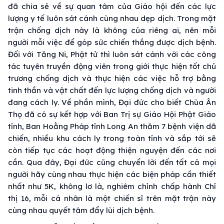
đã chia sẻ về sự quan tâm của Giáo hội đến các lực
lượng y tế luôn sát cánh cùng nhau dẹp dịch. Trong mặt
trận chống dịch này là không của riêng ai, nên mỗi
người mỗi việc để góp sức chiến thắng được dịch bệnh.
Đối với Tăng Ni, Phật tử thì luôn sát cánh với các công
tác tuyên truyền động viên trong giới thực hiện tốt chủ
trương chống dịch và thực hiện các việc hỗ trợ bằng
tinh thần và vật chất đến lực lượng chống dịch và người
đang cách ly. Về phần mình, Đại đức cho biết Chùa Ân
Thọ đã có sự kết hợp với Ban Trị sự Giáo Hội Phật Giáo
tỉnh, Ban Hoằng Pháp tỉnh Long An thăm 7 bệnh viện dã
chiến, nhiều khu cách ly trong toàn tỉnh và sắp tới sẽ
còn tiếp tục các hoạt động thiện nguyện đến các nơi
cần. Qua đây, Đại đức cũng chuyển lời đến tất cả mọi
người hãy cùng nhau thực hiện các biện pháp cần thiết
nhất như 5K, không lơ là, nghiêm chỉnh chấp hành Chỉ
thị 16, mỗi cá nhân là một chiến sĩ trên mặt trận này
cùng nhau quyết tâm đẩy lùi dịch bệnh.