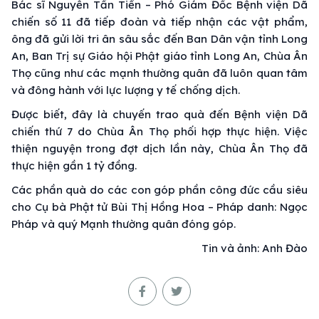
Bác sĩ Nguyễn Tấn Tiển – Phó Giám Đốc Bệnh viện Dã
chiến số 11 đã tiếp đoàn và tiếp nhận các vật phẩm,
ông đã gửi lời tri ân sâu sắc đến Ban Dân vận tỉnh Long
An, Ban Trị sự Giáo hội Phật giáo tỉnh Long An, Chùa Ân
Thọ cũng như các mạnh thường quân đã luôn quan tâm
và đông hành với lực lượng y tế chống dịch.
Được biết, đây là chuyến trao quà đến Bệnh viện Dã
chiến thứ 7 do Chùa Ân Thọ phối hợp thực hiện. Việc
thiện nguyện trong đợt dịch lần này, Chùa Ân Thọ đã
thực hiện gần 1 tỷ đồng.
Các phần quà do các con góp phần công đức cầu siêu
cho Cụ bà Phật tử Bùi Thị Hồng Hoa – Pháp danh: Ngọc
Pháp và quý Mạnh thường quân đóng góp.
Tin và ảnh: Anh Đào