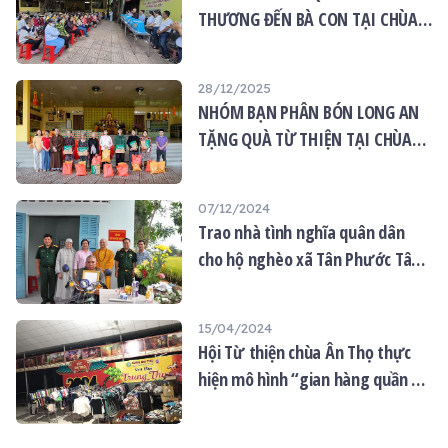
THƯƠNG ĐẾN BÀ CON TẠI CHÙA
ÂN THỌ
28/12/2025
NHÓM BẠN PHÂN BÓN LONG AN
TẶNG QUÀ TỪ THIỆN TẠI CHÙA
ÂN THỌ
07/12/2024
Trao nhà tình nghĩa quân dân
cho hộ nghèo xã Tân Phước Tây
huyên Tân Trụ tỉnh Long An
15/04/2024
Hội Từ thiện chùa Ân Thọ thực
hiện mô hình “gian hàng quần áo
0 đồng”: mang yêu thương đến
với mọi người