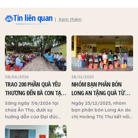
Tin liên quan
Xem thêm
08/06/2026
28/12/2025
TRAO 200 PHẦN QUÀ YÊU
NHÓM BẠN PHÂN BÓN
THƯƠNG ĐẾN BÀ CON TẠI
LONG AN TẶNG QUÀ TỪ
CHÙA ÂN THỌ
THIỆN TẠI CHÙA ÂN THỌ
Sáng ngày 7/6/2026 tại
Ngày 25/12/2025, nhóm
chùa Ân Thọ, dưới sự
bạn phân bón Long An do
hướng dẫn của Đại đức
chị Hoàng Thị Thư kết nối
Thích Đồng Tu, bà Đỗ Lan
đã phối hợp Chùa Ân Thọ
– Chủ tịch Hội đồng Thành
đã tổ chức trao tặng 60
viên công ty Phúc Ngọc
phần quà Tết cho các hộ