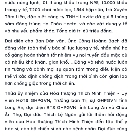
nước nóng lạnh, 01 thùng khẩu trang N95, 10.000 khẩu
trang y tế, 7.200 chai nước lọc, 1.344 hộp sữa, trà Xuyên
Tâm Liên, đặc biệt công ty TNHH Lavite đã gửi 3 thùng
sâm đông trùng Hạ Thảo Hecto…và các vật dụng y tế
và nhu yếu phẩm khác. Tổng giá trị 60 triệu đồng.
Đại diện cho Ban Dân vận, Ông Công Hoàng Bạch đã
động viên toàn thể y bác sĩ, lực lượng y tế, nhắn nhủ họ
cố gắng hoàn thành tốt nhiệm vụ nơi tuyến đầu mặc dù
có nhiều khó khăn, gian khổ, ….Đảng và Nhà nước luôn
tin tưởng và dành mọi sự quan tâm trong điều kiện có
thể vì xác định chống dịch trong thời bình còn gian lao
hơn chống giặc trong thời chiến.
Thừa ủy nhiệm của Hòa thượng Thích Minh Thiện – Ủy
viên HĐTS GHPGVN, Trưởng ban Trị sự GHPGVN tỉnh
Long An, đại diện BTS GHPGVN tỉnh Long An và Chùa
Ân Thọ, Đại đức Thích Lệ Ngôn gửi lời thăm hỏi động
viên của Hòa thượng Thích Minh Thiện đến tập thể y
bác sĩ, cán bộ chiến sĩ và các bệnh nhân. Đại đức cũng