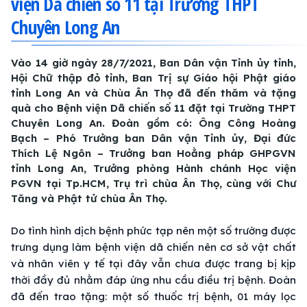
viện Dã chiến số 11 tại Trường THPT
Chuyên Long An
Vào 14 giờ ngày 28/7/2021, Ban Dân vận Tỉnh ủy tỉnh,
Hội Chữ thập đỏ tỉnh, Ban Trị sự Giáo hội Phật giáo
tỉnh Long An và Chùa Ân Thọ đã đến thăm và tặng
quà cho Bệnh viện Dã chiến số 11 đặt tại Trường THPT
Chuyên Long An. Đoàn gồm có: Ông Công Hoàng
Bạch – Phó Trưởng ban Dân vận Tỉnh ủy, Đại đức
Thích Lệ Ngôn – Trưởng ban Hoằng pháp GHPGVN
tỉnh Long An, Trưởng phòng Hành chánh Học viện
PGVN tại Tp.HCM, Trụ trì chùa Ân Thọ, cùng với Chư
Tăng và Phật tử chùa Ân Thọ.
Do tình hình dịch bệnh phức tạp nên một số trường được
trưng dụng làm bệnh viện dã chiến nên cơ sở vật chất
và nhân viên y tế tại đây vẫn chưa được trang bị kịp
thời đầy đủ nhằm đáp ứng nhu cầu điều trị bệnh. Đoàn
đã đến trao tặng: một số thuốc trị bệnh, 01 máy lọc