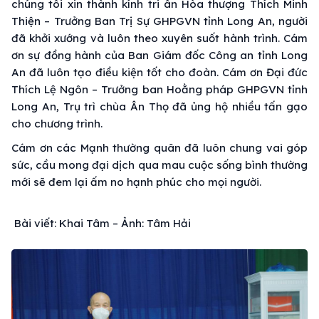
chúng tôi xin thành kính tri ân Hòa thượng Thích Minh
Thiện – Trưởng Ban Trị Sự GHPGVN tỉnh Long An, người
đã khởi xướng và luôn theo xuyên suốt hành trình. Cám
ơn sự đồng hành của Ban Giám đốc Công an tỉnh Long
An đã luôn tạo điều kiện tốt cho đoàn. Cám ơn Đại đức
Thích Lệ Ngôn – Trưởng ban Hoằng pháp GHPGVN tỉnh
Long An, Trụ trì chùa Ân Thọ đã ủng hộ nhiều tấn gạo
cho chương trình.
Cám ơn các Mạnh thường quân đã luôn chung vai góp
sức, cầu mong đại dịch qua mau cuộc sống bình thường
mới sẽ đem lại ấm no hạnh phúc cho mọi người.
Bài viết: Khai Tâm – Ảnh: Tâm Hải