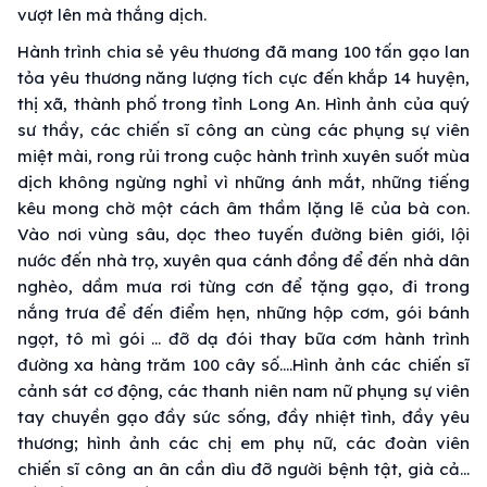
vượt lên mà thắng dịch.
Hành trình chia sẻ yêu thương đã mang 100 tấn gạo lan
tỏa yêu thương năng lượng tích cực đến khắp 14 huyện,
thị xã, thành phố trong tỉnh Long An. Hình ảnh của quý
sư thầy, các chiến sĩ công an cùng các phụng sự viên
miệt mài, rong rủi trong cuộc hành trình xuyên suốt mùa
dịch không ngừng nghỉ vì những ánh mắt, những tiếng
kêu mong chờ một cách âm thầm lặng lẽ của bà con.
Vào nơi vùng sâu, dọc theo tuyến đường biên giới, lội
nước đến nhà trọ, xuyên qua cánh đồng để đến nhà dân
nghèo, dầm mưa rơi từng cơn để tặng gạo, đi trong
nắng trưa để đến điểm hẹn, những hộp cơm, gói bánh
ngọt, tô mì gói … đỡ dạ đói thay bữa cơm hành trình
đường xa hàng trăm 100 cây số….Hình ảnh các chiến sĩ
cảnh sát cơ động, các thanh niên nam nữ phụng sự viên
tay chuyền gạo đầy sức sống, đầy nhiệt tình, đầy yêu
thương; hình ảnh các chị em phụ nữ, các đoàn viên
chiến sĩ công an ân cần dìu đỡ người bệnh tật, già cả…