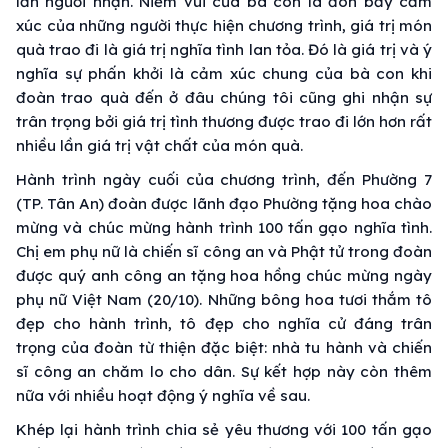
lẫn người nhận. Niềm vui của bà con là đòn bẩy cảm
xúc của những người thực hiện chương trình, giá trị món
quà trao đi là giá trị nghĩa tình lan tỏa. Đó là giá trị và ý
nghĩa sự phấn khởi là cảm xúc chung của bà con khi
đoàn trao quà đến ở đâu chúng tôi cũng ghi nhận sự
trân trọng bởi giá trị tình thương được trao đi lớn hơn rất
nhiều lần giá trị vật chất của món quà.
Hành trình ngày cuối của chương trình, đến Phường 7
(TP. Tân An) đoàn được lãnh đạo Phường tặng hoa chào
mừng và chúc mừng hành trình 100 tấn gạo nghĩa tình.
Chị em phụ nữ là chiến sĩ công an và Phật tử trong đoàn
được quý anh công an tặng hoa hồng chúc mừng ngày
phụ nữ Việt Nam (20/10). Những bông hoa tươi thắm tô
đẹp cho hành trình, tô đẹp cho nghĩa cử đáng trân
trọng của đoàn từ thiện đặc biệt: nhà tu hành và chiến
sĩ công an chăm lo cho dân. Sự kết hợp này còn thêm
nữa với nhiều hoạt động ý nghĩa về sau.
Khép lại hành trình chia sẻ yêu thương với 100 tấn gạo