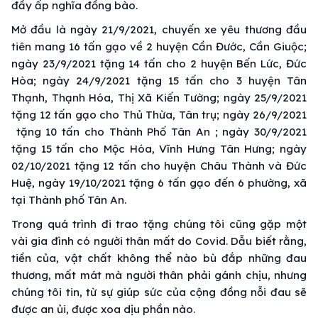
đầy ấp nghĩa đồng bào.
Mở đầu là ngày 21/9/2021, chuyến xe yêu thương đầu
tiên mang 16 tấn gạo về 2 huyện Cần Đước, Cần Giuộc;
ngày 23/9/2021 tặng 14 tấn cho 2 huyện Bến Lức, Đức
Hòa; ngày 24/9/2021 tặng 15 tấn cho 3 huyện Tân
Thạnh, Thạnh Hóa, Thị Xã Kiến Tường; ngày 25/9/2021
tặng 12 tấn gạo cho Thủ Thừa, Tân trụ; ngày 26/9/2021
tặng 10 tấn cho Thành Phố Tân An ; ngày 30/9/2021
tặng 15 tấn cho Mộc Hóa, Vĩnh Hưng Tân Hưng; ngày
02/10/2021 tặng 12 tấn cho huyện Châu Thành và Đức
Huệ, ngày 19/10/2021 tặng 6 tấn gạo đến 6 phường, xã
tại Thành phố Tân An.
Trong quá trình đi trao tặng chúng tôi cũng gặp một
vài gia đình có người thân mất do Covid. Dẫu biết rằng,
tiền của, vật chất không thể nào bù đắp những đau
thương, mất mát mà người thân phải gánh chịu, nhưng
chúng tôi tin, từ sự giúp sức của cộng đồng nỗi đau sẽ
được an ủi, được xoa dịu phần nào.