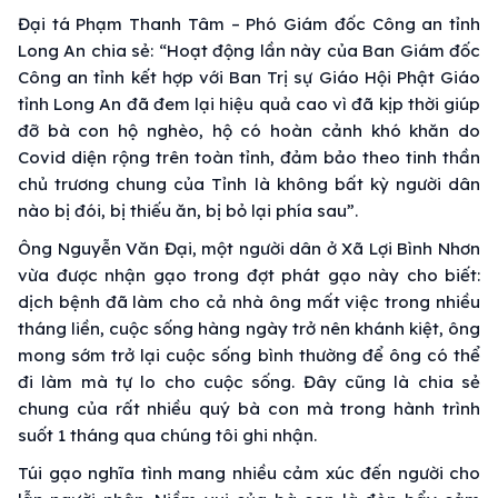
Đại tá Phạm Thanh Tâm – Phó Giám đốc Công an tỉnh
Long An chia sẻ: “Hoạt động lần này của Ban Giám đốc
Công an tỉnh kết hợp với Ban Trị sự Giáo Hội Phật Giáo
tỉnh Long An đã đem lại hiệu quả cao vì đã kịp thời giúp
đỡ bà con hộ nghèo, hộ có hoàn cảnh khó khăn do
Covid diện rộng trên toàn tỉnh, đảm bảo theo tinh thần
chủ trương chung của Tỉnh là không bất kỳ người dân
nào bị đói, bị thiếu ăn, bị bỏ lại phía sau”.
Ông Nguyễn Văn Đại, một người dân ở Xã Lợi Bình Nhơn
vừa được nhận gạo trong đợt phát gạo này cho biết:
dịch bệnh đã làm cho cả nhà ông mất việc trong nhiều
tháng liền, cuộc sống hàng ngày trở nên khánh kiệt, ông
mong sớm trở lại cuộc sống bình thường để ông có thể
đi làm mà tự lo cho cuộc sống. Đây cũng là chia sẻ
chung của rất nhiều quý bà con mà trong hành trình
suốt 1 tháng qua chúng tôi ghi nhận.
Túi gạo nghĩa tình mang nhiều cảm xúc đến người cho