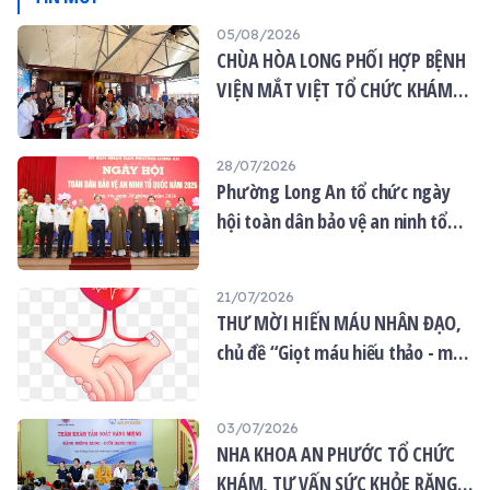
05/08/2026
CHÙA HÒA LONG PHỐI HỢP BỆNH
VIỆN MẮT VIỆT TỔ CHỨC KHÁM
MẮT MIỄN PHÍ CHO 120 NGƯỜI
DÂN
28/07/2026
Phường Long An tổ chức ngày
hội toàn dân bảo vệ an ninh tổ
quốc năm 2026
21/07/2026
THƯ MỜI HIẾN MÁU NHÂN ĐẠO,
chủ đề “Giọt máu hiếu thảo - mùa
Vu lan”
03/07/2026
NHA KHOA AN PHƯỚC TỔ CHỨC
KHÁM, TƯ VẤN SỨC KHỎE RĂNG