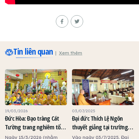
Tin liên quan
Xem thêm
19/03/2026
03/07/2025
Đức Hòa: Đạo tràng Cát
Đại đức Thích Lệ Ngôn
Tường trang nghiêm tổ
thuyết giảng tại trường
chức đàn Dược Sư thất
hạ tổ đình Tôn Thạnh
Ngày 15/3/2026 (nhằm
Vào ngày 03/7/2025, Đại