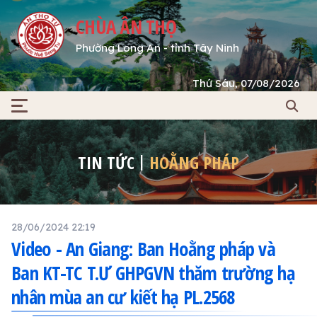
CHÙA ÂN THỌ
Phường Long An - tỉnh Tây Ninh
Thứ Sáu, 07/08/2026
TIN TỨC
HOẰNG PHÁP
28/06/2024 22:19
Video - An Giang: Ban Hoằng pháp và
Ban KT-TC T.Ư GHPGVN thăm trường hạ
nhân mùa an cư kiết hạ PL.2568