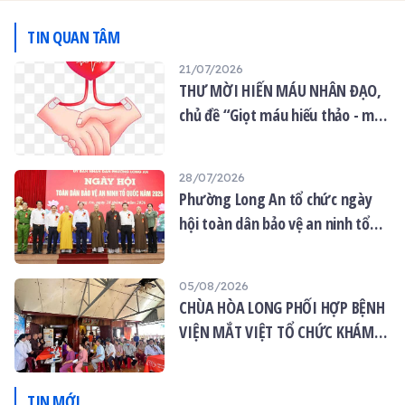
tại trường hạ tổ đình Kim
tại trường hạ tịnh xá Ngọc
Cang.
Tâm.
TIN QUAN TÂM
21/07/2026
THƯ MỜI HIẾN MÁU NHÂN ĐẠO,
chủ đề “Giọt máu hiếu thảo - mùa
Vu lan”
28/07/2026
Phường Long An tổ chức ngày
hội toàn dân bảo vệ an ninh tổ
quốc năm 2026
05/08/2026
CHÙA HÒA LONG PHỐI HỢP BỆNH
VIỆN MẮT VIỆT TỔ CHỨC KHÁM
MẮT MIỄN PHÍ CHO 120 NGƯỜI
DÂN
TIN MỚI