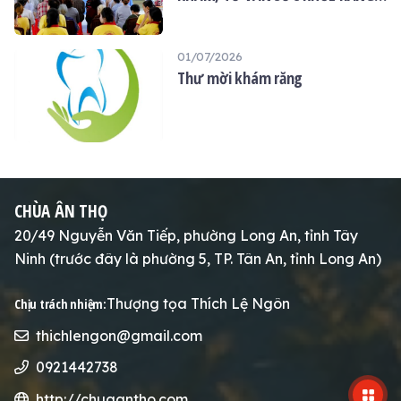
MIỆNG MIỄN PHÍ TẠI CHÙA ÂN
THỌ
01/07/2026
Thư mời khám răng
CHÙA ÂN THỌ
20/49 Nguyễn Văn Tiếp, phường Long An, tỉnh Tây
Ninh (trước đây là phường 5, TP. Tân An, tỉnh Long An)
Thượng tọa Thích Lệ Ngôn
Chịu trách nhiệm:
thichlengon@gmail.com
0921442738
http://chuaantho.com