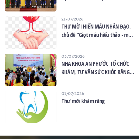
quốc năm 2026
21/07/2026
THƯ MỜI HIẾN MÁU NHÂN ĐẠO,
chủ đề “Giọt máu hiếu thảo - mùa
Vu lan”
03/07/2026
NHA KHOA AN PHƯỚC TỔ CHỨC
KHÁM, TƯ VẤN SỨC KHỎE RĂNG
MIỆNG MIỄN PHÍ TẠI CHÙA ÂN
THỌ
01/07/2026
Thư mời khám răng