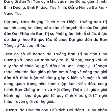
Đại giới đàn Trí Tấn cụm khu vực miền Đông, gồm 5 tỉnh:
Bình Dương, Bình Phước, Tây Ninh, Đồng Nai và Bà Rịa -
Vũng Tàu.
Dịp này, Hòa thượng Thích Minh Thiện, Trưởng ban Trị
sự tỉnh Long An cũng báo cáo kế hoạch tổ chức Đại giới
đàn Đạt Pháp do Ban Trị sự Phật giáo tỉnh tổ chức, được
áp dụng theo Bộ quy tắc tổ chức Đại giới đàn do Ban
Tăng sự T.Ư soạn thảo.
Trên cơ sở kế hoạch do Trưởng ban Trị sự tỉnh Bình
Dương và Long An trình bày tại buổi họp, cùng với Bộ
quy tắc tổ chức Đại giới đàn của Ban Tăng sự T.Ư soạn
thảo, chư tôn đức giáo phẩm am tường về công tác giới
đàn đã thảo luận và đóng góp ý kiến về một số nội
dung quan trọng như: thành lập Ban Kiến đàn, cung
thỉnh Ban Chứng minh và Hội đồng Thập sư, giáo giới
hành nghi, khai đạo giới tử, quy định khảo giới tử, nghi
thức truyền giới và thọ giới...
Trưởng lão Hòa thượng Chủ tịch Hội đồng Trị sự nhấn