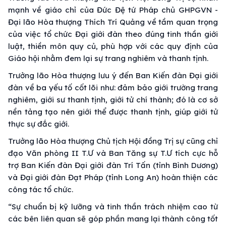
mạnh về giáo chỉ của Đức Đệ tứ Pháp chủ GHPGVN -
Đại lão Hòa thượng Thích Trí Quảng về tầm quan trọng
của việc tổ chức Đại giới đàn theo đúng tinh thần giới
luật, thiền môn quy củ, phù hợp với các quy định của
Giáo hội nhằm đem lại sự trang nghiêm và thanh tịnh.
Trưởng lão Hòa thượng lưu ý đến Ban Kiến đàn Đại giới
đàn về ba yếu tố cốt lõi như: đảm bảo giới trường trang
nghiêm, giới sư thanh tịnh, giới tử chí thành; đó là cơ sở
nền tảng tạo nên giới thể được thanh tịnh, giúp giới tử
thực sự đắc giới.
Trưởng lão Hòa thượng Chủ tịch Hội đồng Trị sự cũng chỉ
đạo Văn phòng II T.Ư và Ban Tăng sự T.Ư tích cực hỗ
trợ Ban Kiến đàn Đại giới đàn Trí Tấn (tỉnh Bình Dương)
và Đại giới đàn Đạt Pháp (tỉnh Long An) hoàn thiện các
công tác tổ chức.
“Sự chuẩn bị kỹ lưỡng và tinh thần trách nhiệm cao từ
các bên liên quan sẽ góp phần mang lại thành công tốt