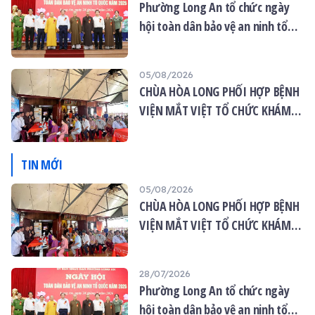
Phường Long An tổ chức ngày
hội toàn dân bảo vệ an ninh tổ
quốc năm 2026
05/08/2026
CHÙA HÒA LONG PHỐI HỢP BỆNH
VIỆN MẮT VIỆT TỔ CHỨC KHÁM
MẮT MIỄN PHÍ CHO 120 NGƯỜI
DÂN
TIN MỚI
05/08/2026
CHÙA HÒA LONG PHỐI HỢP BỆNH
VIỆN MẮT VIỆT TỔ CHỨC KHÁM
MẮT MIỄN PHÍ CHO 120 NGƯỜI
DÂN
28/07/2026
Phường Long An tổ chức ngày
hội toàn dân bảo vệ an ninh tổ