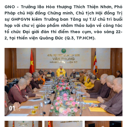
GNO - Trưởng lão Hòa thượng Thích Thiện Nhơn, Phó
Pháp chủ Hội đồng Chứng minh, Chủ tịch Hội đồng Trị
sự GHPGVN kiêm Trưởng ban Tăng sự T.Ư chủ trì buổi
họp với chư vị giáo phẩm nhằm thảo luận về công tác
tổ chức Đại giới đàn thí điểm theo cụm, vào sáng 22-
2, tại thiền viện Quảng Đức (Q.3, TP.HCM).
01
/
10