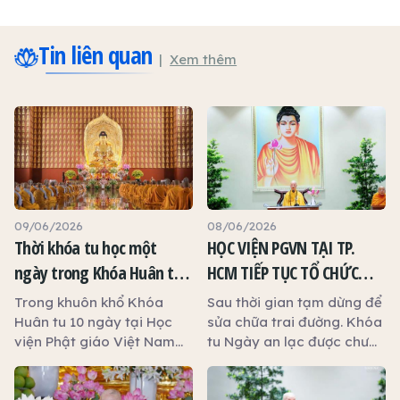
Tin liên quan
Xem thêm
09/06/2026
08/06/2026
Thời khóa tu học một
HỌC VIỆN PGVN TẠI TP.
ngày trong Khóa Huân tu
HCM TIẾP TỤC TỔ CHỨC
10 ngày tại Học viện Phật
KHÓA TU NGÀY AN LẠC
Trong khuôn khổ Khóa
Sau thời gian tạm dừng để
giáo Việt Nam TP.HCM
Huân tu 10 ngày tại Học
sửa chữa trai đường. Khóa
viện Phật giáo Việt Nam
tu Ngày an lạc được chư
TP.HCM (cơ sở 2, xã Bình
Tôn Hòa thượng Hội đồng
Lợi), diễn ra từ ngày 02 -
điều hành, tiếp tục mở