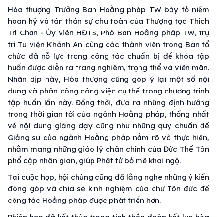
Hòa thượng Trưởng Ban Hoằng pháp TW bày tỏ niềm
hoan hỷ và tán thán sự chu toàn của Thượng tọa Thích
Trí Chơn - Ủy viên HĐTS, Phó Ban Hoằng pháp TW, trụ
trì Tu viện Khánh An cùng các thành viên trong Ban tổ
chức đã nỗ lực trong công tác chuẩn bị để khóa tập
huấn được diễn ra trang nghiêm, trọng thể và viên mãn.
Nhân dịp này, Hòa thượng cũng góp ý lại một số nội
dung và phân công công việc cụ thể trong chương trình
tập huấn lần này. Đồng thời, đưa ra những định hướng
trong thời gian tới của ngành Hoằng pháp, thống nhất
về nội dung giảng dạy cũng như những quy chuẩn để
Giảng sư của ngành Hoằng pháp nắm rõ và thực hiện,
nhằm mang những giáo lý chân chính của Đức Thế Tôn
phổ cập nhân gian, giúp Phật tử bỏ mê khai ngộ.
Tại cuộc họp, hội chúng cũng đã lắng nghe những ý kiến
đóng góp và chia sẻ kinh nghiệm của chư Tôn đức để
công tác Hoằng pháp được phát triển hơn.
Phiên họp đã kết thúc trong tinh thần đoàn kết lục hòa