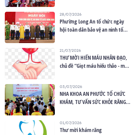
MẮT MIỄN PHÍ CHO 120 NGƯỜI
DÂN
28/07/2026
Phường Long An tổ chức ngày
hội toàn dân bảo vệ an ninh tổ
quốc năm 2026
21/07/2026
THƯ MỜI HIẾN MÁU NHÂN ĐẠO,
chủ đề “Giọt máu hiếu thảo - mùa
Vu lan”
03/07/2026
NHA KHOA AN PHƯỚC TỔ CHỨC
KHÁM, TƯ VẤN SỨC KHỎE RĂNG
MIỆNG MIỄN PHÍ TẠI CHÙA ÂN
THỌ
01/07/2026
Thư mời khám răng