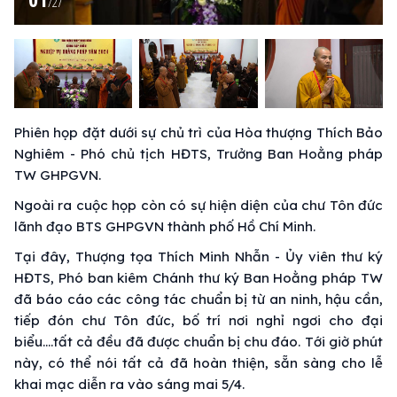
/
27
Phiên họp đặt dưới sự chủ trì của Hòa thượng Thích Bảo
Nghiêm - Phó chủ tịch HĐTS, Trưởng Ban Hoằng pháp
TW GHPGVN.
Ngoài ra cuộc họp còn có sự hiện diện của chư Tôn đức
lãnh đạo BTS GHPGVN thành phố Hồ Chí Minh.
Tại đây, Thượng tọa Thích Minh Nhẫn - Ủy viên thư ký
HĐTS, Phó ban kiêm Chánh thư ký Ban Hoằng pháp TW
đã báo cáo các công tác chuẩn bị từ an ninh, hậu cần,
tiếp đón chư Tôn đức, bố trí nơi nghỉ ngơi cho đại
biểu....tất cả đều đã được chuẩn bị chu đáo. Tới giờ phút
này, có thể nói tất cả đã hoàn thiện, sẵn sàng cho lễ
khai mạc diễn ra vào sáng mai 5/4.