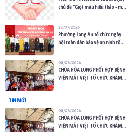
chủ đề “Giọt máu hiếu thảo - mùa
Vu lan”
28/07/2026
Phường Long An tổ chức ngày
hội toàn dân bảo vệ an ninh tổ
quốc năm 2026
05/08/2026
CHÙA HÒA LONG PHỐI HỢP BỆNH
VIỆN MẮT VIỆT TỔ CHỨC KHÁM
MẮT MIỄN PHÍ CHO 120 NGƯỜI
DÂN
TIN MỚI
05/08/2026
CHÙA HÒA LONG PHỐI HỢP BỆNH
VIỆN MẮT VIỆT TỔ CHỨC KHÁM