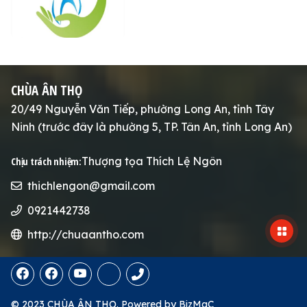
CHÙA ÂN THỌ
20/49 Nguyễn Văn Tiếp, phường Long An, tỉnh Tây
Ninh (trước đây là phường 5, TP. Tân An, tỉnh Long An)
Thượng tọa Thích Lệ Ngôn
Chịu trách nhiệm:
thichlengon@gmail.com
0921442738
http://chuaantho.com
© 2023 CHÙA ÂN THỌ.
Powered by
BizMaC