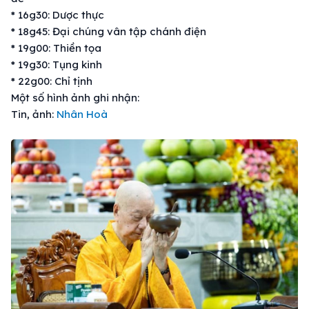
* 16g30: Dược thực
* 18g45: Đại chúng vân tập chánh điện
* 19g00: Thiền tọa
* 19g30: Tụng kinh
* 22g00: Chỉ tịnh
Một số hình ảnh ghi nhận:
Tin, ảnh:
Nhân Hoà