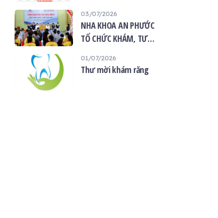
“Giọt máu hiếu thảo -
03/07/2026
mùa Vu lan”
NHA KHOA AN PHƯỚC
TỔ CHỨC KHÁM, TƯ
VẤN SỨC KHỎE RĂNG
01/07/2026
MIỆNG MIỄN PHÍ TẠI
Thư mời khám răng
CHÙA ÂN THỌ