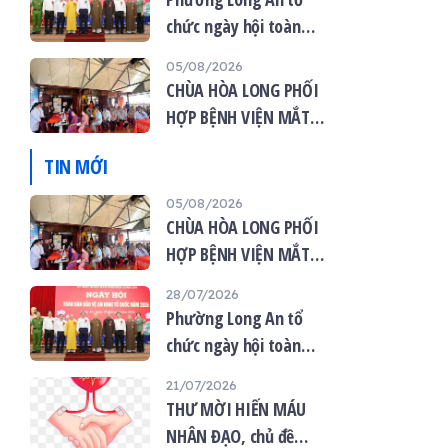
chức ngày hội toàn
dân bảo vệ an ninh tổ
05/08/2026
quốc năm 2026
CHÙA HÒA LONG PHỐI
HỢP BỆNH VIỆN MẮT
VIỆT TỔ CHỨC KHÁM
TIN MỚI
MẮT MIỄN PHÍ CHO 120
NGƯỜI DÂN
05/08/2026
CHÙA HÒA LONG PHỐI
HỢP BỆNH VIỆN MẮT
VIỆT TỔ CHỨC KHÁM
28/07/2026
MẮT MIỄN PHÍ CHO 120
Phường Long An tổ
NGƯỜI DÂN
chức ngày hội toàn
dân bảo vệ an ninh tổ
21/07/2026
quốc năm 2026
THƯ MỜI HIẾN MÁU
NHÂN ĐẠO, chủ đề