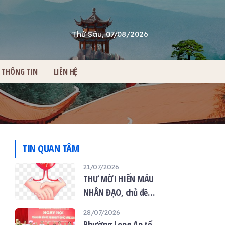
Thứ Sáu, 07/08/2026
THÔNG TIN
LIÊN HỆ
TIN QUAN TÂM
21/07/2026
THƯ MỜI HIẾN MÁU
NHÂN ĐẠO, chủ đề
“Giọt máu hiếu thảo -
28/07/2026
mùa Vu lan”
Phường Long An tổ