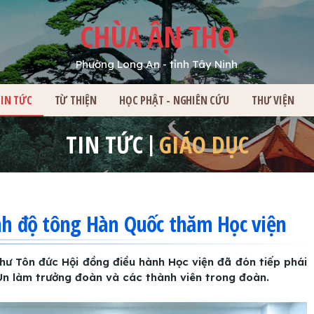
CHÙA ÂN THỌ
Phường Long An - tỉnh Tây Ninh
HỦ
TIN TỨC
TỪ THIỆN
HỌC PHẬT - NGHIÊN CỨU
THƯ VIỆN
TIN TỨC
GIÁO DỤC
ịnh độ tông Hàn Quốc thăm Học viện
hư Tôn đức Hội đồng điều hành Học viện đã đón tiếp phái
n làm trưởng đoàn và các thành viên trong đoàn.