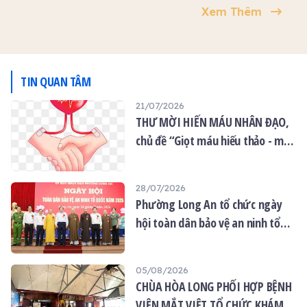
tham dự và đồng hành
02 chương trình thiện
Xem Thêm
Lan.
nhiều hoạt động ý nghĩa
nguyện ý nghĩa:
sau:
TIN QUAN TÂM
21/07/2026
THƯ MỜI HIẾN MÁU NHÂN ĐẠO,
chủ đề “Giọt máu hiếu thảo - mùa
Vu lan”
28/07/2026
Phường Long An tổ chức ngày
hội toàn dân bảo vệ an ninh tổ
quốc năm 2026
05/08/2026
CHÙA HÒA LONG PHỐI HỢP BỆNH
VIỆN MẮT VIỆT TỔ CHỨC KHÁM