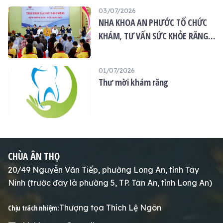
03/07/2026
NHA KHOA AN PHƯỚC TỔ CHỨC
KHÁM, TƯ VẤN SỨC KHỎE RĂNG
MIỆNG MIỄN PHÍ TẠI CHÙA ÂN
THỌ
01/07/2026
Thư mời khám răng
CHÙA ÂN THỌ
20/49 Nguyễn Văn Tiếp, phường Long An, tỉnh Tây
Ninh (trước đây là phường 5, TP. Tân An, tỉnh Long An)
Thượng tọa Thích Lệ Ngôn
Chịu trách nhiệm: