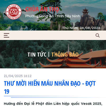
CHÙA ÂN THỌ
Phường Long An - tỉnh Tây Ninh
Thứ Năm, 06/08/2026
TIN TỨC
THÔNG BÁO
21/04/2025 16:12
THƯ MỜI HIẾN MÁU NHÂN ĐẠO - ĐỢT
19
Hướng đến Đại lễ Phật đản Liên hiệp quốc Vesak 2025,