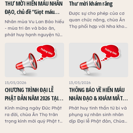
THƯ MỜI HIẾN MÁU NHÂN
Thư mời khám răng
ĐẠO, chủ đề “Giọt máu
Được sự cho phép của cơ
hiếu thảo - mùa Vu lan”
quan chức năng, chùa Ân
Nhân mùa Vu Lan Báo hiếu
Thọ phối hợp với Nha khoa
- mùa tri ân và báo ân,
An Phước tổ chức chương
phát huy hạnh nguyện từ
trình khám, tư vấn và
bi cứu người, Ban Trị sự
chăm sóc sức khỏe răng
Giáo hội Phật giáo Việt
miệng miễn phí nhằm góp
Nam tỉnh Tây Ninh, Hội Chữ
phần chăm sóc sức khỏe
thập đỏ tỉnh Tây Ninh và
cộng đồng.
chùa Ân Thọ phối hợp với
Bệnh viện Chợ Rẫy
(TP.HCM) tổ chức chương
15/05/2026
13/05/2026
trình Hiến máu nhân đạo.
CHƯƠNG TRÌNH ĐẠI LỄ
THÔNG BÁO VỀ HIẾN MÁU
Kính mời quý Phật tử và
PHẬT ĐẢN NĂM 2026 TẠI
NHÂN ĐẠO & KHÁM MẮT
quý thiện tín cùng phát
CHÙA ÂN THỌ
MIỄN PHÍ NHÂN DỊP ĐẠI LỄ
tâm tham gia, trao tặng
Kính mừng ngày Đức Phật
Phát huy tinh thần từ bi và
những giọt máu hiếu thảo,
PHẬT ĐẢN TẠI CHÙA ÂN
ra đời, chùa Ân Thọ trân
phụng sự nhân sinh nhân
góp phần cứu người, lan
trọng kính mời quý Phật tử
dịp Đại lễ Phật đản, Chùa
THỌ
tỏa yêu thương và thiết
và quý khách cùng về
Ân Thọ tổ chức đồng thời
thực báo ân trong mùa Vu