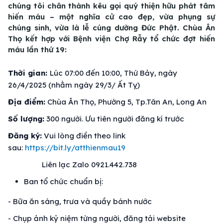
chúng tôi chân thành kêu gọi quý thiện hữu phát tâm
hiến máu – một nghĩa cử cao đẹp, vừa phụng sự
chúng sinh, vừa là lễ cúng dường Đức Phật. Chùa Ân
Thọ kết hợp với Bệnh viện Chợ Rẫy tổ chức đợt hiến
máu lần thứ 19:
Thời gian:
Lúc 07:00 đến 10:00, Thứ Bảy, ngày
26/4/2025 (nhằm ngày 29/3/ Ất Tỵ)
Địa điểm:
Chùa Ân Thọ, Phường 5, Tp.Tân An, Long An
Số lượng:
300 người. Ưu tiên người đăng kí trước
Đăng ký:
Vui lòng điền theo link
sau:
https://bit.ly/atthienmau19
Liên lạc Zalo 0921.442.738
Ban tổ chức chuẩn bị:
- Bữa ăn sáng, trưa và quầy bánh nước
- Chụp ảnh kỷ niệm từng người, đăng tải website