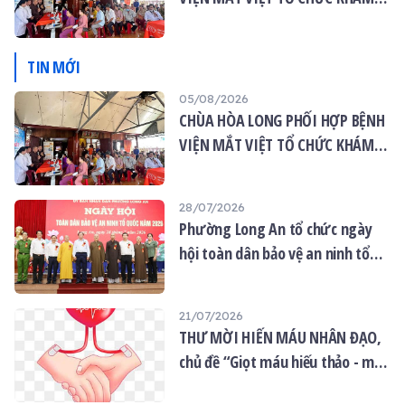
MẮT MIỄN PHÍ CHO 120 NGƯỜI
DÂN
TIN MỚI
05/08/2026
CHÙA HÒA LONG PHỐI HỢP BỆNH
VIỆN MẮT VIỆT TỔ CHỨC KHÁM
MẮT MIỄN PHÍ CHO 120 NGƯỜI
DÂN
28/07/2026
Phường Long An tổ chức ngày
hội toàn dân bảo vệ an ninh tổ
quốc năm 2026
21/07/2026
THƯ MỜI HIẾN MÁU NHÂN ĐẠO,
chủ đề “Giọt máu hiếu thảo - mùa
Vu lan”