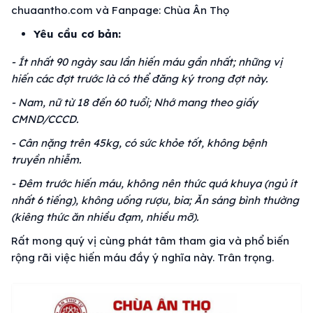
chuaantho.com và Fanpage: Chùa Ân Thọ
Yêu cầu cơ bản:
- Ít nhất 90 ngày sau lần hiến máu gần nhất; những vị
hiến các đợt trước là có thể đăng ký trong đợt này.
- Nam, nữ từ 18 đến 60 tuổi; Nhớ mang theo giấy
CMND/CCCD.
- Cân nặng trên 45kg, có sức khỏe tốt, không bệnh
truyền nhiễm.
- Đêm trước hiến máu, không nên thức quá khuya (ngủ ít
nhất 6 tiếng), không uống rượu, bia; Ăn sáng bình thường
(kiêng thức ăn nhiều đạm, nhiều mỡ).
Rất mong quý vị cùng phát tâm tham gia và phổ biến
rộng rãi việc hiến máu đầy ý nghĩa này. Trân trọng.