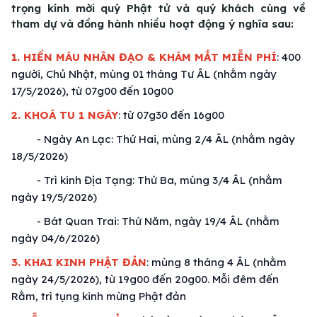
trọng kính mời quý Phật tử và quý khách cùng về
tham dự và đồng hành nhiều hoạt động ý nghĩa sau:
1. HIẾN MÁU NHÂN ĐẠO & KHÁM MẮT MIỄN PHÍ
: 400
người, Chủ Nhật, mùng 01 tháng Tư ÂL (nhằm ngày
17/5/2026), từ 07g00 đến 10g00
2. KHOÁ TU 1 NGÀY
: từ 07g30 đến 16g00
- Ngày An Lạc: Thứ Hai, mùng 2/4 ÂL (nhằm ngày
18/5/2026)
- Trì kinh Địa Tạng: Thứ Ba, mùng 3/4 ÂL (nhằm
ngày 19/5/2026)
- Bát Quan Trai: Thứ Năm, ngày 19/4 ÂL (nhằm
ngày 04/6/2026)
3. KHAI KINH PHẬT ĐẢN
: mùng 8 tháng 4 ÂL (nhằm
ngày 24/5/2026), từ 19g00 đến 20g00. Mỗi đêm đến
Rằm, trì tụng kinh mừng Phật đản