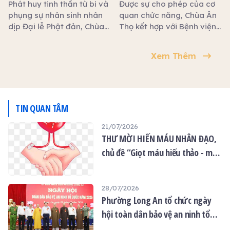
MIỄN PHÍ NHÂN DỊP ĐẠI LỄ
tâm tham gia, trao tặng
Phát huy tinh thần từ bi và
Được sự cho phép của cơ
những giọt máu hiếu thảo,
PHẬT ĐẢN TẠI CHÙA ÂN
phụng sự nhân sinh nhân
quan chức năng, Chùa Ân
góp phần cứu người, lan
dịp Đại lễ Phật đản, Chùa
Thọ kết hợp với Bệnh viện
THỌ
tỏa yêu thương và thiết
Ân Thọ tổ chức đồng thời
Mắt Việt (TP.HCM) tổ chức
thực báo ân trong mùa Vu
02 chương trình thiện
chương trình khám mắt và
Xem Thêm
Lan.
nguyện ý nghĩa:
phát thuốc miễn phí dành
riêng cho các cô chú lớn
tuổi (ưu tiên từ 40 tuổi trở
lên), đặc biệt là những
người chưa có điều kiện
TIN QUAN TÂM
chữa trị.
21/07/2026
THƯ MỜI HIẾN MÁU NHÂN ĐẠO,
chủ đề “Giọt máu hiếu thảo - mùa
Vu lan”
28/07/2026
Phường Long An tổ chức ngày
hội toàn dân bảo vệ an ninh tổ
quốc năm 2026