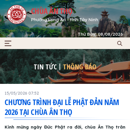
CHÙA ÂN THỌ
Phường Long An - tỉnh Tây Ninh
Thứ Bảy, 08/08/2026
TIN TỨC
THÔNG BÁO
15/05/2026 07:52
CHƯƠNG TRÌNH ĐẠI LỄ PHẬT ĐẢN NĂM
2026 TẠI CHÙA ÂN THỌ
Kính mừng ngày Đức Phật ra đời, chùa Ân Thọ trân