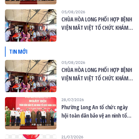
05/08/2026
CHÙA HÒA LONG PHỐI HỢP BỆNH
VIỆN MẮT VIỆT TỔ CHỨC KHÁM
MẮT MIỄN PHÍ CHO 120 NGƯỜI
DÂN
TIN MỚI
05/08/2026
CHÙA HÒA LONG PHỐI HỢP BỆNH
VIỆN MẮT VIỆT TỔ CHỨC KHÁM
MẮT MIỄN PHÍ CHO 120 NGƯỜI
DÂN
28/07/2026
Phường Long An tổ chức ngày
hội toàn dân bảo vệ an ninh tổ
quốc năm 2026
21/07/2026