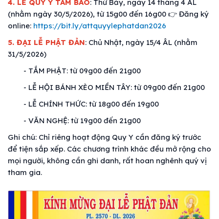
4. LỄ QUY Y TAM BẢO
: Thứ Bảy, ngày 14 tháng 4 ÂL
(nhằm ngày 30/5/2026), từ 15g00 đến 16g00 👉 Đăng ký
online:
https://bit.ly/attquyylephatdan2026
5. ĐẠI LỄ PHẬT ĐẢN
: Chủ Nhật, ngày 15/4 ÂL (nhằm
31/5/2026)
- TẮM PHẬT: từ 09g00 đến 21g00
- LỄ HỘI BÁNH XÈO MIỀN TÂY: từ 09g00 đến 21g00
- LỄ CHÍNH THỨC: từ 18g00 đến 19g00
- VĂN NGHỆ: từ 19g00 đến 21g00
Ghi chú: Chỉ riêng hoạt động Quy Y cần đăng ký trước
để tiện sắp xếp. Các chương trình khác đều mở rộng cho
mọi người, không cần ghi danh, rất hoan nghênh quý vị
tham gia.