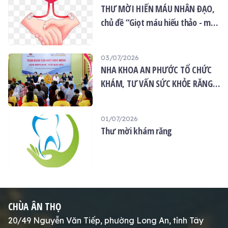
THƯ MỜI HIẾN MÁU NHÂN ĐẠO,
chủ đề “Giọt máu hiếu thảo - mùa
Vu lan”
03/07/2026
NHA KHOA AN PHƯỚC TỔ CHỨC
KHÁM, TƯ VẤN SỨC KHỎE RĂNG
MIỆNG MIỄN PHÍ TẠI CHÙA ÂN
THỌ
01/07/2026
Thư mời khám răng
CHÙA ÂN THỌ
20/49 Nguyễn Văn Tiếp, phường Long An, tỉnh Tây