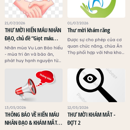
21/07/2026
01/07/2026
THƯ MỜI HIẾN MÁU NHÂN
Thư mời khám răng
ĐẠO, chủ đề “Giọt máu
Được sự cho phép của cơ
hiếu thảo - mùa Vu lan”
quan chức năng, chùa Ân
Nhân mùa Vu Lan Báo hiếu
Thọ phối hợp với Nha khoa
- mùa tri ân và báo ân,
An Phước tổ chức chương
phát huy hạnh nguyện từ
trình khám, tư vấn và
bi cứu người, Ban Trị sự
chăm sóc sức khỏe răng
Giáo hội Phật giáo Việt
miệng miễn phí nhằm góp
Nam tỉnh Tây Ninh, Hội Chữ
phần chăm sóc sức khỏe
thập đỏ tỉnh Tây Ninh và
cộng đồng.
chùa Ân Thọ phối hợp với
Bệnh viện Chợ Rẫy
(TP.HCM) tổ chức chương
13/05/2026
12/05/2026
trình Hiến máu nhân đạo.
THÔNG BÁO VỀ HIẾN MÁU
THƯ MỜI KHÁM MẮT -
Kính mời quý Phật tử và
NHÂN ĐẠO & KHÁM MẮT
ĐỢT 2
quý thiện tín cùng phát