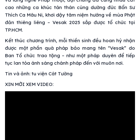
cao những ca khúc tán thán cúng dường đức Bổn Sư
Thích Ca Mâu Ni, khơi dậy tâm niệm hướng về mùa Phật
đản thiêng liêng – Vesak 2025 sắp được tổ chức tại
TP.HCM.
Kết thúc chương trình, mỗi thiền sinh đều hoan hỷ nhận
được một phần quà pháp bảo mang tên “Vesak” do
Ban Tổ chức trao tặng – như một pháp duyên để tiếp
tục lan tỏa ánh sáng chánh pháp đến với muôn nơi.
Tin và ảnh: tu viện Cát Tường
XIN MỜI XEM VIDEO: