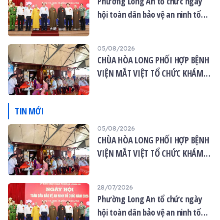
Phường Long An tổ chức ngày
hội toàn dân bảo vệ an ninh tổ
quốc năm 2026
05/08/2026
CHÙA HÒA LONG PHỐI HỢP BỆNH
VIỆN MẮT VIỆT TỔ CHỨC KHÁM
MẮT MIỄN PHÍ CHO 120 NGƯỜI
DÂN
TIN MỚI
05/08/2026
CHÙA HÒA LONG PHỐI HỢP BỆNH
VIỆN MẮT VIỆT TỔ CHỨC KHÁM
MẮT MIỄN PHÍ CHO 120 NGƯỜI
DÂN
28/07/2026
Phường Long An tổ chức ngày
hội toàn dân bảo vệ an ninh tổ