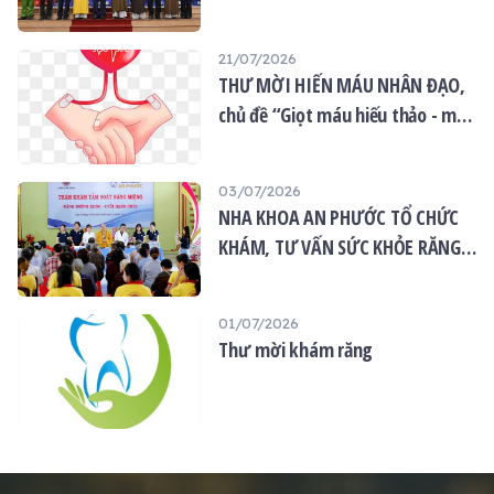
quốc năm 2026
21/07/2026
THƯ MỜI HIẾN MÁU NHÂN ĐẠO,
chủ đề “Giọt máu hiếu thảo - mùa
Vu lan”
03/07/2026
NHA KHOA AN PHƯỚC TỔ CHỨC
KHÁM, TƯ VẤN SỨC KHỎE RĂNG
MIỆNG MIỄN PHÍ TẠI CHÙA ÂN
THỌ
01/07/2026
Thư mời khám răng