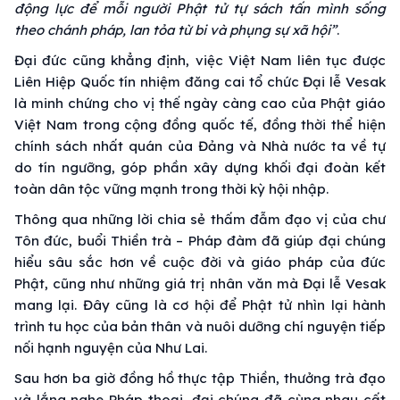
động lực để mỗi người Phật tử tự sách tấn mình sống
theo chánh pháp, lan tỏa từ bi và phụng sự xã hội”
.
Đại đức cũng khẳng định, việc Việt Nam liên tục được
Liên Hiệp Quốc tín nhiệm đăng cai tổ chức Đại lễ Vesak
là minh chứng cho vị thế ngày càng cao của Phật giáo
Việt Nam trong cộng đồng quốc tế, đồng thời thể hiện
chính sách nhất quán của Đảng và Nhà nước ta về tự
do tín ngưỡng, góp phần xây dựng khối đại đoàn kết
toàn dân tộc vững mạnh trong thời kỳ hội nhập.
Thông qua những lời chia sẻ thấm đẫm đạo vị của chư
Tôn đức, buổi Thiền trà – Pháp đàm đã giúp đại chúng
hiểu sâu sắc hơn về cuộc đời và giáo pháp của đức
Phật, cũng như những giá trị nhân văn mà Đại lễ Vesak
mang lại. Đây cũng là cơ hội để Phật tử nhìn lại hành
trình tu học của bản thân và nuôi dưỡng chí nguyện tiếp
nối hạnh nguyện của Như Lai.
Sau hơn ba giờ đồng hồ thực tập Thiền, thưởng trà đạo
và lắng nghe Pháp thoại, đại chúng đã cùng nhau cất