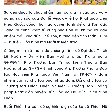
Sự kiện được tổ chức nhằm lan tỏa giá trị cao quý và ý
nghĩa sâu sắc của Đại lễ Vesak – lễ hội Phật giáo Liên
Hiệp Quốc, đồng thời tạo duyên lành để chư Tôn đức
Tăng Ni cùng Phật tử cùng nhau ôn lại những lời dạy
nhiệm mầu của đức Thế Tôn, hướng đến tinh thần Từ bi
– Trí tuệ – Hòa bình mà Ngài truyền trao.
Chứng minh và tham dự chương trình có Đại đức Thích
Lệ Ngôn – Ủy viên Ban Hoằng pháp Trung ương
GHPGVN, Phó Trưởng ban Trị sự kiêm Trưởng Ban
Hoằng pháp GHPGVN tỉnh Long An, Trưởng Phòng Đào
tạo Học viện Phật giáo Việt Nam tại TP.HCM – đảm
nhiệm vai trò chủ tọa buổi pháp đàm. Đồng chủ tọa có
Thượng tọa Thích Thiện Nguyện – Trưởng Ban Hoằng
pháp Phật giáo huyện Đức Hòa và Đại đức Thích Minh
Luận.
Buổi Thiền trà còn có sự hiện diện của Sư cô Thích Nữ