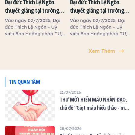
Đại đức Thích Lệ Ngôn
Đại đức Thích Lệ Ngôn
trang nghiêm tổ chức
thuyết giảng tại trường
thuyết giảng tại trường
pháp hội đàn Dược Sư thất
hạ tổ đình Kim Cang
hạ tịnh xá Ngọc Tâm
châu, lễ tạ đàn viên mãn,
Vào ngày 02/7/2025, Đại
Vào ngày 02/7/2025, Đại
đồng thời khai giảng khóa
đức Thích Lệ Ngôn – Uỷ
đức Thích Lệ Ngôn – Uỷ
tu An Lạc và trao tặng 100
viên Ban Hoằng pháp TƯ,
viên Ban Hoằng pháp TƯ,
phần quà từ thiện đến các
Phó Trưởng ban Trị sự
Phó Trưởng ban Trị sự
Phật tử khiếm thị, người
GHPGVN tỉnh Tây Ninh,
GHPGVN tỉnh Tây Ninh,
Xem Thêm
khuyết tật có hoàn cảnh
Trưởng phòng Đào tạo
Trưởng phòng Đào tạo
khó khăn.
Học viện Phật giáo Việt
Học viện Phật giáo Việt
Nam TP.HCM thuyết giảng
Nam TP.HCM thuyết giảng
tại trường hạ tổ đình Kim
tại trường hạ tịnh xá Ngọc
Cang.
Tâm.
TIN QUAN TÂM
21/07/2026
THƯ MỜI HIẾN MÁU NHÂN ĐẠO,
chủ đề “Giọt máu hiếu thảo - mùa
Vu lan”
28/07/2026