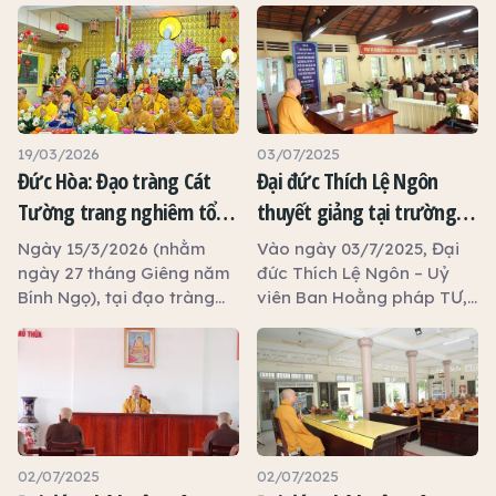
19/03/2026
03/07/2025
Đức Hòa: Đạo tràng Cát
Đại đức Thích Lệ Ngôn
Tường trang nghiêm tổ
thuyết giảng tại trường
chức đàn Dược Sư thất
hạ tổ đình Tôn Thạnh
Ngày 15/3/2026 (nhằm
Vào ngày 03/7/2025, Đại
châu, khai giảng khóa tu
ngày 27 tháng Giêng năm
đức Thích Lệ Ngôn – Uỷ
Bính Ngọ), tại đạo tràng
viên Ban Hoằng pháp TƯ,
An Lạc và trao 100 phần
Cát Tường, tỉnh Tây Ninh,
Phó Trưởng ban Trị sự
quà từ thiện
dưới sự hướng dẫn của Sư
GHPGVN tỉnh Tây Ninh,
cô Thích Nữ Liên Thảo –
Trưởng phòng Đào tạo
Ủy viên Thường trực Ban
Học viện Phật giáo Việt
Văn hóa Trung ương, Ủy
Nam TP.HCM thuyết giảng
viên Ban Giáo dục Phật
tại trường hạ tổ đình Tôn
giáo Trung ương, đại diện
Thạnh.
02/07/2025
02/07/2025
đạo tràng Cát Tường đã