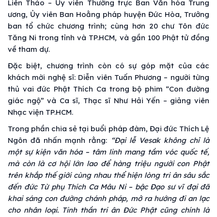
Liên Thảo – Ủy viên Thường trực Ban Văn hóa Trung
ương, Ủy viên Ban Hoằng pháp huyện Đức Hòa, Trưởng
ban tổ chức chương trình; cùng hơn 20 chư Tôn đức
Tăng Ni trong tỉnh và TP.HCM, và gần 100 Phật tử đồng
về tham dự.
Đặc biệt, chương trình còn có sự góp mặt của các
khách mời nghệ sĩ: Diễn viên Tuấn Phương – người từng
thủ vai đức Phật Thích Ca trong bộ phim “Con đường
giác ngộ” và Ca sĩ, Thạc sĩ Như Hải Yến – giảng viên
Nhạc viện TP.HCM.
Trong phần chia sẻ tại buổi pháp đàm, Đại đức Thích Lệ
Ngôn đã nhấn mạnh rằng:
“Đại lễ Vesak không chỉ là
một sự kiện văn hóa – tâm linh mang tầm vóc quốc tế,
mà còn là cơ hội lớn lao để hàng triệu người con Phật
trên khắp thế giới cùng nhau thể hiện lòng tri ân sâu sắc
đến đức Từ phụ Thích Ca Mâu Ni – bậc Đạo sư vĩ đại đã
khai sáng con đường chánh pháp, mở ra hướng đi an lạc
cho nhân loại. Tinh thần tri ân Đức Phật cũng chính là