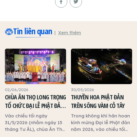
Tin liên quan
Xem thêm
02/06/2026
30/05/2026
CHÙA ÂN THỌ LONG TRỌNG
THUYỀN HOA PHẬT ĐẢN
TỔ CHỨC ĐẠI LỄ PHẬT ĐẢN
TRÊN SÔNG VÀM CỎ TÂY
NĂM 2026
Vào chiều tối ngày
Trong không khí hân hoan
31/5/2026 (nhằm ngày 15
kính mừng Đại lễ Phật đản
tháng Tư ÂL), chùa Ân Thọ
năm 2026, vào chiều tối
(phường Long An, tỉnh Tây
ngày 29/5/2026 (nhằm