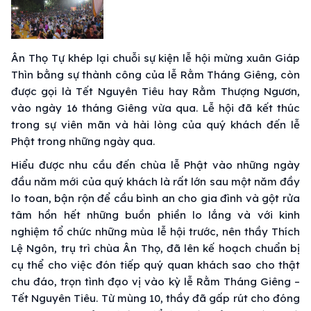
Ân Thọ Tự khép lại chuỗi sự kiện lễ hội mừng xuân Giáp
Thìn bằng sự thành công của lễ Rằm Tháng Giêng, còn
được gọi là Tết Nguyên Tiêu hay Rằm Thượng Ngươn,
vào ngày 16 tháng Giêng vừa qua. Lễ hội đã kết thúc
trong sự viên mãn và hài lòng của quý khách đến lễ
Phật trong những ngày qua.
Hiểu được nhu cầu đến chùa lễ Phật vào những ngày
đầu năm mới của quý khách là rất lớn sau một năm đầy
lo toan, bận rộn để cầu bình an cho gia đình và gột rửa
tâm hồn hết những buồn phiền lo lắng và với kinh
nghiệm tổ chức những mùa lễ hội trước, nên thầy Thích
Lệ Ngôn, trụ trì chùa Ân Thọ, đã lên kế hoạch chuẩn bị
cụ thể cho việc đón tiếp quý quan khách sao cho thật
chu đáo, trọn tình đạo vị vào kỳ lễ Rằm Tháng Giêng –
Tết Nguyên Tiêu. Từ mùng 10, thầy đã gấp rút cho đóng