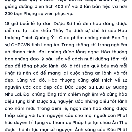
giảng đường diện tích 400 m² với 3 làn bàn tiệc và hơn
200 bạn Phụng sự viên phục vụ.
18 giờ buổi lễ tạ đàn Dược Sư thả đèn hoa đăng được
diễn ra tại sân khấu Thủy Tạ dưới sự chủ trì của Hòa
thượng Thích Quảng Ý – Giáo phẩm chứng minh Ban Trị
sự GHPGVN tỉnh Long An. Trong không khí trang nghiêm
và thanh tịnh, đại chúng được lắng nghe Hòa thượng
ban những đạo lý sâu sắc về cách nuôi dưỡng tâm tốt
đẹp để tăng phước lành, đó là tài sản quý báu mà mỗi
Phật tử nên có để mang lại cuộc sống an lành và tốt
đẹp. Cùng với đó, Hòa thượng cũng giải thích về 12
nguyện ước cao đẹp của Đức Dược Sư Lưu Ly Quang
Như Lai. Đại chúng lắng tâm chiêm nghiệm và cùng hòa
điệu tụng kinh Dược Sư, nguyện ước những điều tốt lành
cho năm mới. Trong đêm lễ, ngọn đèn hoa đăng được
thắp sáng với tâm nguyện cầu cho mọi người con Phật
hữu duyên trì tụng và tham dự Pháp hội tại chùa Ân Thọ
được thành tựu mọi sở nguyện. Ánh sáng của Đức Phật