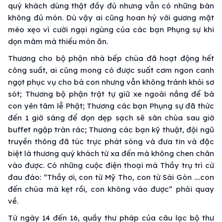
quý khách dùng thật đầy đủ nhưng vẫn có những bàn
không đủ món. Dù vậy ai cũng hoan hỷ với gương mặt
méo xẹo vì cười ngại ngùng của các bạn Phụng sự khi
dọn mâm mà thiếu món ăn.
Thương cho bộ phận nhà bếp chùa đã hoạt động hết
công suất, ai cũng mong có được suất cơm ngon canh
ngọt phục vụ cho bà con nhưng vẫn không tránh khỏi sơ
sót; Thương bộ phận trật tự giữ xe ngoài nắng để bà
con yên tâm lễ Phật; Thương các bạn Phụng sự đã thức
đến 1 giờ sáng để dọn dẹp sạch sẽ sân chùa sau giờ
buffet ngập tràn rác; Thương các bạn kỹ thuật, đội ngũ
truyền thông đã túc trực phát sóng và đưa tin và đặc
biệt là thương quý khách từ xa đến mà không chen chân
vào được. Có những cuộc điện thoại mà Thầy trụ trì cứ
đau đáo: “Thầy ơi, con từ Mỹ Tho, con từ Sài Gòn ….con
đến chùa mà kẹt rồi, con không vào được” phải quay
về.
Từ ngày 14 đến 16, quầy thư pháp của câu lạc bộ thư