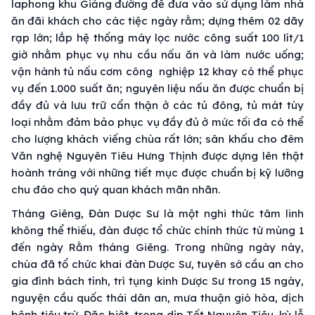
laphong khu Giảng đường để đưa vào sử dụng làm nhà
ăn đãi khách cho các tiệc ngày rằm; dựng thêm 02 dãy
rạp lớn; lắp hệ thống máy lọc nước công suất 100 lít/1
giờ nhằm phục vụ nhu cầu nấu ăn và làm nước uống;
vận hành tủ nấu cơm công nghiệp 12 khay có thể phục
vụ đến 1.000 suất ăn; nguyên liệu nấu ăn được chuẩn bị
đầy đủ và lưu trữ cẩn thận ở các tủ đông, tủ mát tùy
loại nhằm đảm bảo phục vụ đầy đủ ở mức tối đa có thể
cho lượng khách viếng chùa rất lớn; sân khấu cho đêm
Văn nghệ Nguyên Tiêu Hưng Thịnh được dựng lên thật
hoành tráng với những tiết mục được chuẩn bị kỹ lưỡng
chu đáo cho quý quan khách mãn nhãn.
Tháng Giêng, Đàn Dược Sư là một nghi thức tâm linh
không thể thiếu, đàn được tổ chức chính thức từ mùng 1
đến ngày Rằm tháng Giêng. Trong những ngày này,
chùa đã tổ chức khai đàn Dược Sư, tuyên sớ cầu an cho
gia đình bách tính, trì tụng kinh Dược Sư trong 15 ngày,
nguyện cầu quốc thái dân an, mưa thuận gió hòa, dịch
bệnh tiêu trừ. Đặc biệt, trong dịp Tết Nguyên Tiêu, kỳ lễ