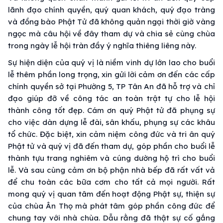
lãnh đạo chính quyền, quý quan khách, quý đạo tràng
và đồng bào Phật Tử đã không quản ngại thời giờ vàng
ngọc mà câu hội về đây tham dự và chia sẻ cùng chùa
trong ngày lễ hội tràn đầy ý nghĩa thiêng liêng này.
Sự hiện diện của quý vị là niềm vinh dự lớn lao cho buổi
lễ thêm phần long trọng, xin gửi lời cảm ơn đến các cấp
chính quyền sở tại Phường 5, TP Tân An đã hỗ trợ và chỉ
đạo giúp đỡ về công tác an toàn trật tự cho lễ hội
thành công tốt đẹp. Cám ơn quý Phật tử đã phụng sự
cho việc dàn dựng lễ đài, sân khấu, phụng sự các khâu
tổ chức. Đặc biệt, xin cảm niệm công đức và tri ân quý
Phật tử và quý vị đã đến tham dự, góp phần cho buổi lễ
thành tựu trang nghiêm và cúng dường hộ trì cho buổi
lễ. Và sau cùng cảm ơn bộ phận nhà bếp đã rất vất vả
để chu toàn các bữa cơm cho tất cả mọi người. Rất
mong quý vị quan tâm đến hoạt động Phật sự, thiện sự
của chùa Ân Thọ mà phát tâm góp phần công đức để
chung tay với nhà chùa. Dẫu rằng đã thật sự cố gắng