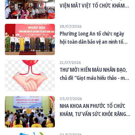
VIỆN MẮT VIỆT TỔ CHỨC KHÁM
MẮT MIỄN PHÍ CHO 120 NGƯỜI
DÂN
28/07/2026
Phường Long An tổ chức ngày
hội toàn dân bảo vệ an ninh tổ
quốc năm 2026
21/07/2026
THƯ MỜI HIẾN MÁU NHÂN ĐẠO,
chủ đề “Giọt máu hiếu thảo - mùa
Vu lan”
03/07/2026
NHA KHOA AN PHƯỚC TỔ CHỨC
KHÁM, TƯ VẤN SỨC KHỎE RĂNG
MIỆNG MIỄN PHÍ TẠI CHÙA ÂN
THỌ
01/07/2026