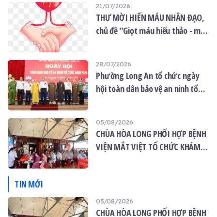
21/07/2026
thiêng và cao quý. Hương
THƯ MỜI HIẾN MÁU NHÂN ĐẠO,
hoa, lễ phẩm được bày
biện tươm tất, tạo nên
chủ đề “Giọt máu hiếu thảo - mùa
không gian thanh tịnh và
Vu lan”
thành kính.
28/07/2026
Phường Long An tổ chức ngày
hội toàn dân bảo vệ an ninh tổ
quốc năm 2026
05/08/2026
CHÙA HÒA LONG PHỐI HỢP BỆNH
VIỆN MẮT VIỆT TỔ CHỨC KHÁM
MẮT MIỄN PHÍ CHO 120 NGƯỜI
DÂN
TIN MỚI
05/08/2026
CHÙA HÒA LONG PHỐI HỢP BỆNH