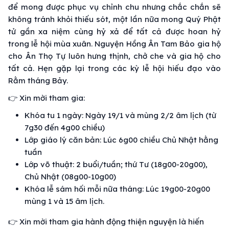
để mong được phục vụ chỉnh chu nhưng chắc chắn sẽ
không tránh khỏi thiếu sót, một lần nữa mong Quý Phật
tử gần xa niệm cùng hỷ xả để tất cả được hoan hỷ
trong lễ hội mùa xuân. Nguyện Hồng Ân Tam Bảo gia hộ
cho Ân Thọ Tự luôn hưng thịnh, chở che và gia hộ cho
tất cả. Hẹn gặp lại trong các kỳ lễ hội hiếu đạo vào
Rằm tháng Bảy.
👉 Xin mời tham gia:
Khóa tu 1 ngày: Ngày 19/1 và mùng 2/2 âm lịch (từ
7g30 đến 4g00 chiều)
Lớp giáo lý căn bản: Lúc 6g00 chiều Chủ Nhật hằng
tuần
Lớp võ thuật: 2 buổi/tuần; thứ Tư (18g00-20g00),
Chủ Nhật (08g00-10g00)
Khóa lễ sám hối mỗi nữa tháng: Lúc 19g00-20g00
mùng 1 và 15 âm lịch.
👉 Xin mời tham gia hành động thiện nguyện là hiến