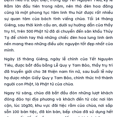
Rằm lớn đầu tiên trong năm, nên thả đèn hoa đăng
cũng là một phong tục tâm linh thu hút được rất nhiều
sự quan tâm của bách tính viếng chùa. Tối 14 tháng
Giêng, sau thời kinh cầu an, dưới sự hướng dẫn của thầy
trụ trì, trên 500 Phật tử đã di chuyển đến sân khấu Thủy
Tạ để chính tay thả những chiếc đèn hoa lung linh ánh
nến mang theo những điều ước nguyện tốt đẹp nhất của
mình.
Ngày 15 tháng Giêng, ngày lễ chính của Tết Nguyên
Tiêu, được bắt đầu bằng Lễ Quy y Tam Bảo, thầy trụ trì
đã truyền giới cho 38 thiện nam tín nữ, sau buổi lễ này
họ được nhận Giấy Quy y Tam Bảo, chính thức trở thành
người con Phật, là Phật tử của chùa.
Ngay từ sáng, chùa đã bắt đầu đón những lượt khách
đông đảo tại địa phương và khách đến từ các nơi lân
cận, lúc 10g30, khu vực đãi tiệc rằm của chùa, nơi sắp
sẵn 100 bàn tiệc, đã kín bàn, bếp chùa đã sử dụng hết