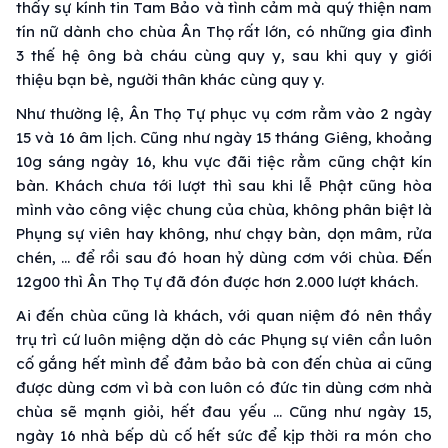
thấy sự kính tin Tam Bảo và tình cảm mà quý thiện nam
tín nữ dành cho chùa Ân Thọ rất lớn, có những gia đình
3 thế hệ ông bà cháu cùng quy y, sau khi quy y giới
thiệu bạn bè, người thân khác cùng quy y.
Như thường lệ, Ân Thọ Tự phục vụ cơm rằm vào 2 ngày
15 và 16 âm lịch. Cũng như ngày 15 tháng Giêng, khoảng
10g sáng ngày 16, khu vực đãi tiệc rằm cũng chật kín
bàn. Khách chưa tới lượt thì sau khi lễ Phật cũng hòa
mình vào công việc chung của chùa, không phân biệt là
Phụng sự viên hay không, như chạy bàn, dọn mâm, rửa
chén, … để rồi sau đó hoan hỷ dùng cơm với chùa. Đến
12g00 thì Ân Thọ Tự đã đón được hơn 2.000 lượt khách.
Ai đến chùa cũng là khách, với quan niệm đó nên thầy
trụ trì cứ luôn miệng dặn dò các Phụng sự viên cần luôn
cố gắng hết mình để đảm bảo bà con đến chùa ai cũng
được dùng cơm vì bà con luôn có đức tin dùng cơm nhà
chùa sẽ mạnh giỏi, hết đau yếu … Cũng như ngày 15,
ngày 16 nhà bếp dù cố hết sức để kịp thời ra món cho