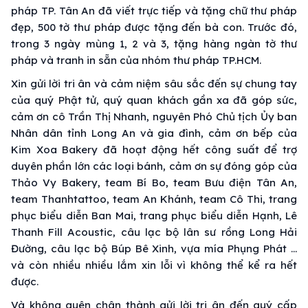
pháp TP. Tân An đã viết trực tiếp và tặng chữ thư pháp
đẹp, 500 tờ thư pháp được tặng đến bà con. Trước đó,
trong 3 ngày mùng 1, 2 và 3, tặng hàng ngàn tờ thư
pháp và tranh in sẵn của nhóm thư pháp TP.HCM.
Xin gửi lời tri ân và cảm niệm sâu sắc đến sự chung tay
của quý Phật tử, quý quan khách gần xa đã góp sức,
cảm ơn cô Trần Thị Nhanh, nguyên Phó Chủ tịch Ủy ban
Nhân dân tỉnh Long An và gia đình, cảm ơn bếp của
Kim Xoa Bakery đã hoạt động hết công suất để trợ
duyên phần lớn các loại bánh, cảm ơn sự đóng góp của
Thảo Vy Bakery, team Bí Bo, team Bưu điện Tân An,
team Thanhtattoo, team An Khánh, team Cô Thi, trang
phục biểu diễn Ban Mai, trang phục biểu diễn Hạnh, Lê
Thanh Fill Acoustic, câu lạc bộ lân sư rồng Long Hải
Đường, câu lạc bộ Búp Bê Xinh, vựa mía Phụng Phát …
và còn nhiều nhiều lắm xin lỗi vì không thể kể ra hết
được.
Và không quên chân thành gửi lời tri ân đến quý cấp