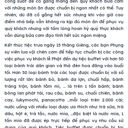
công suất để cố gắng mang đến quý khách bữa cơm
với những món ăn được chuẩn bị ngon nhất có thể. Tuy
nhiên, dù đã cố gắng hết sức nhưng khi vào giờ cao
điểm nhà bếp vẫn không ra kịp đủ món ăn để phục vụ
quý khách nhưng với tấm lòng hoan hỷ quý thực khách
vẫn dùng bữa cơm đạo tình hết sức ngon miệng.
Kết thúc tiệc trưa ngày 15 tháng Giêng, các bạn Phụng
sự viên lua vội chén cơm để tiếp tục chuẩn bị các công
việc phục vụ khách lễ Phật đến dự tiệc buffet với hơn 50
loại bánh trái dân gian và thả đèn hoa đăng vào buổi
tối. Hơn 50 loại bánh trái các loại được chuẩn bị với số
lượng rất lớn: bánh bò, bánh da lợn, chuối hấp, bánh
tráng trộn, bánh tằm mì, … là trên 1 tấn bánh; bánh
bông lan phát tài, rau câu, bánh su, chuối chiên, bánh
cay, lukymochi, panacotta …mỗi loại trên 2.000 cái;
nước uống với nhiều loại được ưa thích như: trà sữa, trà
dâu, hột é, trà tắc, nước mía, …đặc biệt là nước mía, 1
tấn mía đã được ép trực tiếp để phục vụ nhu cầu sử
dụng của quý khách. Tiệc buffet được chuẩn bị tại