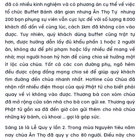
đã có nhiều kinh nghiệm và có phương án cụ thể về việc
tổ chức Buffet Bánh dân gian nhưng Ân Thọ Tự nhưng
200 bạn phụng sự viên vẫn cực lực để với số lượng 8.000
khách đổ dồn về cùng lúc, cách 1km đã không còn vào
được. Tuy nhiên, quý khách dùng buffet cũng trật tự
hơn, được hướng dẫn lấy đủ khẩu phần 1 hoặc 2 người
ăn, không dư để phí phạm hoặc lấy nhiều để mang về
nhà; mọi người hoan hỷ hơn để cùng chia sẻ hưởng một
ít lộc của chùa. Tất cả các con đường phụ, ngõ hẻm
đều được cộng đồng mạng chia sẻ để giúp quý khách
tìm đường đến chùa nhanh nhất. Hotline của Chùa đã
nhận rất nhiều điện thoại của quý Phật tử cho biết phải
quay về vì không vào được. Thương bà con xóm chùa
đã mở rộng cửa sân nhà cho bà con gửi xe. Thương quý
Phật tử gần xa đã đến giờ còn gửi thêm cho nhà chùa
những ký bánh, củ khoai … gọi là góp sức.
Sáng 16 là Lễ Quy y lần 2. Trong mùa Nguyên tiêu năm
nay chùa Ân Thọ đã quy y cho 80 người. Điều này cho