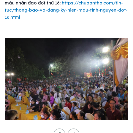
máu nhân đạo đợt thứ 16:
https://chuaantho.com/tin-
tuc/thong-bao-va-dang-ky-hien-mau-tinh-nguyen-dot-
16.html