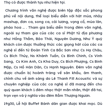
Thọ có được thành tựu như hiện tại.
Chương trình văn nghệ được biên tập đặc sắc phong
phú về nội dung, thể loại biểu diễn với hát múa, nhảy
mashup, đơn ca, song ca, cải lương, vọng cổ, múa lân,
pháo hoa … . Tham gia biểu diễn trong đêm văn nghệ,
ngoài sự tham gia của các ca sĩ Phật tử địa phương
như: Hồng Thắm, Bảo Thái, Nguyên Dương, Như Ý quý
khách còn được thưởng thức các giọng hát của các ca
nghệ sĩ đến từ Đoàn Tình Ca Bắc Sơn như: Cs Hạ Châu,
Cs Bích Thủy, Ns Khánh Tuấn, Cs Bình Chinh, Cs Vinh
Sang, Cs Kim Anh, Cs Kha Duy, Cs Bích Phượng, Cs Binh
Mập, Cs Hồ Hán Dân, Cs Hạnh Nguyên. Đêm văn nghệ
được chuẩn bị hoành tráng về sân khấu, âm thanh,
chỉnh chu về ánh sáng do Lê Thanh Fill Acoustic và sự
chuyên nghiệp của các ca nghệ sĩ đã mang đến cho
quý quan khách 1 đêm nhạc thật mãn nhãn, thật đã tai,
trọn vẹn và ý nghĩa vào đêm Rằm Thượng Ngươn.
19g30, Lễ hội Buffet Bánh dân gian được khai mạc. Dù