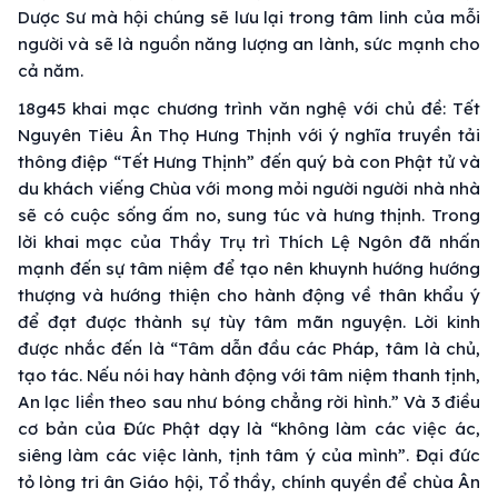
Dược Sư mà hội chúng sẽ lưu lại trong tâm linh của mỗi
người và sẽ là nguồn năng lượng an lành, sức mạnh cho
cả năm.
18g45 khai mạc chương trình văn nghệ với chủ đề: Tết
Nguyên Tiêu Ân Thọ Hưng Thịnh với ý nghĩa truyền tải
thông điệp “Tết Hưng Thịnh” đến quý bà con Phật tử và
du khách viếng Chùa với mong mỏi người người nhà nhà
sẽ có cuộc sống ấm no, sung túc và hưng thịnh. Trong
lời khai mạc của Thầy Trụ trì Thích Lệ Ngôn đã nhấn
mạnh đến sự tâm niệm để tạo nên khuynh hướng hướng
thượng và hướng thiện cho hành động về thân khẩu ý
để đạt được thành sự tùy tâm mãn nguyện. Lời kinh
được nhắc đến là “Tâm dẫn đầu các Pháp, tâm là chủ,
tạo tác. Nếu nói hay hành động với tâm niệm thanh tịnh,
An lạc liền theo sau như bóng chẳng rời hình.” Và 3 điều
cơ bản của Đức Phật dạy là “không làm các việc ác,
siêng làm các việc lành, tịnh tâm ý của mình”. Đại đức
tỏ lòng tri ân Giáo hội, Tổ thầy, chính quyền để chùa Ân