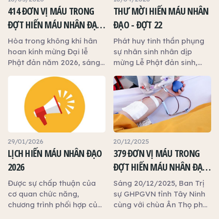
414 ĐƠN VỊ MÁU TRONG
THƯ MỜI HIẾN MÁU NHÂN
ĐỢT HIẾN MÁU NHÂN ĐẠO
ĐẠO - ĐỢT 22
KHỞI ĐẦU MÙA PHẬT ĐẢN
Hòa trong không khí hân
Phát huy tinh thần phụng
TẠI TÂY NINH
hoan kính mừng Đại lễ
sự nhân sinh nhân dịp
Phật đản năm 2026, sáng
mừng Lễ Phật đản sinh,
ngày 17/05/2025 (nhằm
chùa Ân Thọ tổ chức đợt
mùng 1 tháng Tư ÂL), Ban
hiến máu nhân đạo lần thứ
Trị sự Giáo hội Phật giáo
22, trân trọng thông báo
Việt Nam tỉnh Tây Ninh
và kính mời tham gia:
phối hợp cùng Hội Chữ
thập đỏ tỉnh Tây Ninh,
chùa Ân Thọ và Bệnh viện
29/01/2026
20/12/2025
Chợ Rẫy tổ chức chương
LỊCH HIẾN MÁU NHÂN ĐẠO
379 ĐƠN VỊ MÁU TRONG
trình hiến máu nhân đạo
2026
ĐỢT HIẾN MÁU NHÂN ĐẠO
lần thứ 22 tại chùa Ân Thọ,
DO BAN TRỊ SỰ PHẬT GIÁO
nhằm phát huy tinh thần
Được sự chấp thuận của
Sáng 20/12/2025, Ban Trị
từ bi cứu khổ của đạo Phật
TỈNH TÂY NINH TỔ CHỨC
cơ quan chức năng,
sự GHPGVN tỉnh Tây Ninh
và truyền thống nhân ái
chương trình phối hợp của
cùng với chùa Ân Thọ phối
“phụng sự nhân sinh –
chùa Ân Thọ với Bệnh viện
hợp Bệnh viện Chợ Rẫy tổ