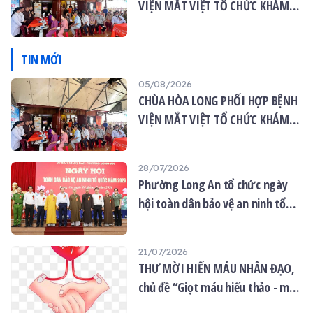
VIỆN MẮT VIỆT TỔ CHỨC KHÁM
MẮT MIỄN PHÍ CHO 120 NGƯỜI
DÂN
TIN MỚI
05/08/2026
CHÙA HÒA LONG PHỐI HỢP BỆNH
VIỆN MẮT VIỆT TỔ CHỨC KHÁM
MẮT MIỄN PHÍ CHO 120 NGƯỜI
DÂN
28/07/2026
Phường Long An tổ chức ngày
hội toàn dân bảo vệ an ninh tổ
quốc năm 2026
21/07/2026
THƯ MỜI HIẾN MÁU NHÂN ĐẠO,
chủ đề “Giọt máu hiếu thảo - mùa
Vu lan”