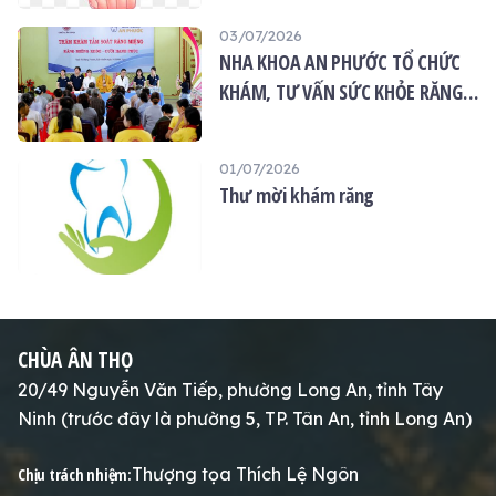
03/07/2026
NHA KHOA AN PHƯỚC TỔ CHỨC
KHÁM, TƯ VẤN SỨC KHỎE RĂNG
MIỆNG MIỄN PHÍ TẠI CHÙA ÂN
THỌ
01/07/2026
Thư mời khám răng
CHÙA ÂN THỌ
20/49 Nguyễn Văn Tiếp, phường Long An, tỉnh Tây
Ninh (trước đây là phường 5, TP. Tân An, tỉnh Long An)
Thượng tọa Thích Lệ Ngôn
Chịu trách nhiệm: