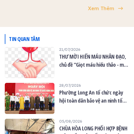
mừng lễ Phật đản”. Thu về
Chợ Rẫy TP.HCM lấy máu 3
chức thành công kỳ hiến
Xem Thêm
414 đơn vị máu.
đợt năm 2026: từ 07g00-
máu lần thứ 2 tại Chùa Ân
11g00, tiếp nhận 400 người
Thọ (kỳ thứ 21 của chùa)
hiến máu mỗi đợt.
với chủ đề “Hành Bồ Tát
Đạo”. Chương trình thu hút
450 Tăng Ni, Phật tử và
TIN QUAN TÂM
người dân tham gia; 379
21/07/2026
người hiến máu thành
THƯ MỜI HIẾN MÁU NHÂN ĐẠO,
công, thu được 379 đơn vị
máu, kịp thời bổ sung cho
chủ đề “Giọt máu hiếu thảo - mùa
ngân hàng máu phục vụ
Vu lan”
cấp cứu và điều trị.
28/07/2026
Phường Long An tổ chức ngày
hội toàn dân bảo vệ an ninh tổ
quốc năm 2026
05/08/2026
CHÙA HÒA LONG PHỐI HỢP BỆNH