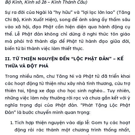
Bộ Kinh, Kinh số 26 – Kinh Thánh Cầu)
Sự ra đời của Ngài là “hy hữu” và “lợi lạc lớn lao” (Tăng
Chi Bộ, Kinh Xuất Hiện), song để ánh sáng ấy thấm sâu
vào xã hội, đạo Phật cần hiện diện qua hành động cụ
thể. Lễ Phật đản không chỉ dừng ở nghi thức tôn giáo
mà phải trở thành dịp để Phật tử hành đạo giữa đời,
biến từ bi thành việc làm thiết thực.
II. TỪ THIỆN NGUYỆN ĐẾN “LỘC PHẬT ĐẢN” – KẾ
THỪA VÀ ĐỘT PHÁ
Trong nhiều năm, chư Tăng Ni và Phật tử đã triển khai
các hoạt động từ thiện như xây nhà tình thương, cứu trợ
thiên tai, tặng xe đạp cho học sinh nghèo... Tuy nhiên,
những việc làm này thường rời rạc và chưa gắn kết với ý
nghĩa trọng đại của Phật đản. “Phát Tặng Lộc Phật
Đản” là bước chuyển mình quan trọng:
Tích hợp thiện nguyện vào dịp lễ: Gom tụ các hoạt
động rải rác thành một chương trình thống nhất,