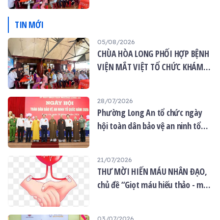
MẮT MIỄN PHÍ CHO 120 NGƯỜI
DÂN
TIN MỚI
05/08/2026
CHÙA HÒA LONG PHỐI HỢP BỆNH
VIỆN MẮT VIỆT TỔ CHỨC KHÁM
MẮT MIỄN PHÍ CHO 120 NGƯỜI
DÂN
28/07/2026
Phường Long An tổ chức ngày
hội toàn dân bảo vệ an ninh tổ
quốc năm 2026
21/07/2026
THƯ MỜI HIẾN MÁU NHÂN ĐẠO,
chủ đề “Giọt máu hiếu thảo - mùa
Vu lan”
03/07/2026