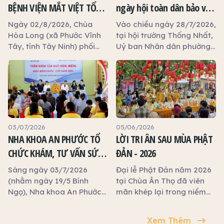
BỆNH VIỆN MẮT VIỆT TỔ
ngày hội toàn dân bảo vệ
CHỨC KHÁM MẮT MIỄN PHÍ
an ninh tổ quốc năm 2026
Ngày 02/8/2026, Chùa
Vào chiều ngày 28/7/2026,
CHO 120 NGƯỜI DÂN
Hòa Long (xã Phước Vĩnh
tại hội trường Thống Nhất,
Tây, tỉnh Tây Ninh) phối
Uỷ ban Nhân dân phường
hợp cùng Bệnh viện Mắt
Long An tổ chức ngày hội
Việt (phường Tân Định,
toàn dân bảo vệ an ninh
TP.HCM) tổ chức chương
tổ quốc năm 2026.
trình khám, tầm soát các
bệnh lý về mắt miễn phí
dành cho người dân địa
phương và Phật tử. Chương
03/07/2026
05/06/2026
trình diễn ra trong không
NHA KHOA AN PHƯỚC TỔ
LỜI TRI ÂN SAU MÙA PHẬT
khí hoan hỷ, chu đáo, phục
CHỨC KHÁM, TƯ VẤN SỨC
ĐẢN - 2026
vụ 120 người đến khám, tư
KHỎE RĂNG MIỆNG MIỄN
vấn, cấp phát thuốc miễn
Sáng ngày 03/7/2026
Đại lễ Phật Đản năm 2026
phí và kiểm tra sức khỏe
PHÍ TẠI CHÙA ÂN THỌ
(nhằm ngày 19/5 Bính
tại Chùa Ân Thọ đã viên
về mắt. Hoạt động nhằm
Ngọ), Nha khoa An Phước
mãn khép lại trong niềm
phát hiện sớm các bệnh lý
tổ chức chương trình khám
hoan hỷ và xúc động. Nhìn
về mắt, tư vấn hướng điều
và tư vấn sức khỏe răng
lại những ngày diễn ra Đại
Xem Thêm
trị phù hợp, góp phần