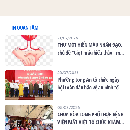
miệng miễn phí dành cho
lễ, Ban Tổ chức vô cùng
chăm sóc sức khỏe cộng
quý Phật tử và bà con
trân trọng và biết ơn tình
đồng.
nhân dân địa phương tại
cảm, sự quan tâm cùng
chùa Ân Thọ.
những tấm lòng chân
thành mà quý vị đã dành
TIN QUAN TÂM
cho Chùa Ân Thọ và mùa
21/07/2026
Phật Đản năm nay.
THƯ MỜI HIẾN MÁU NHÂN ĐẠO,
chủ đề “Giọt máu hiếu thảo - mùa
Vu lan”
28/07/2026
Phường Long An tổ chức ngày
hội toàn dân bảo vệ an ninh tổ
quốc năm 2026
05/08/2026
CHÙA HÒA LONG PHỐI HỢP BỆNH
VIỆN MẮT VIỆT TỔ CHỨC KHÁM