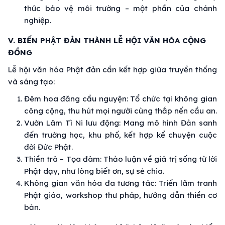
thức bảo vệ môi trường – một phần của chánh
nghiệp.
V. BIẾN PHẬT ĐẢN THÀNH LỄ HỘI VĂN HÓA CỘNG
ĐỒNG
Lễ hội văn hóa Phật đản cần kết hợp giữa truyền thống
và sáng tạo:
Đêm hoa đăng cầu nguyện: Tổ chức tại không gian
công cộng, thu hút mọi người cùng thắp nến cầu an.
Vườn Lâm Tì Ni lưu động: Mang mô hình Đản sanh
đến trường học, khu phố, kết hợp kể chuyện cuộc
đời Đức Phật.
Thiền trà – Tọa đàm: Thảo luận về giá trị sống từ lời
Phật dạy, như lòng biết ơn, sự sẻ chia.
Không gian văn hóa đa tương tác: Triển lãm tranh
Phật giáo, workshop thư pháp, hướng dẫn thiền cơ
bản.