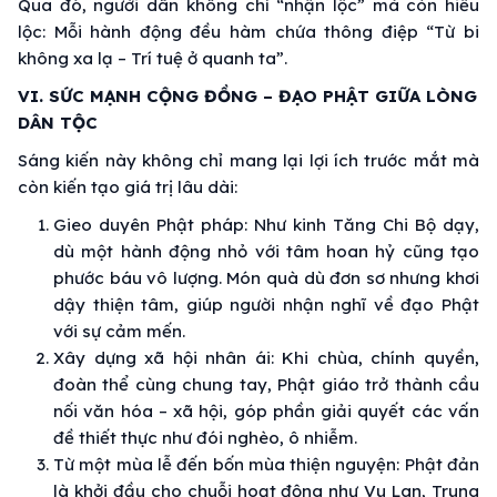
Qua đó, người dân không chỉ “nhận lộc” mà còn hiểu
lộc: Mỗi hành động đều hàm chứa thông điệp “Từ bi
không xa lạ – Trí tuệ ở quanh ta”.
VI. SỨC MẠNH CỘNG ĐỒNG – ĐẠO PHẬT GIỮA LÒNG
DÂN TỘC
Sáng kiến này không chỉ mang lại lợi ích trước mắt mà
còn kiến tạo giá trị lâu dài:
Gieo duyên Phật pháp: Như kinh Tăng Chi Bộ dạy,
dù một hành động nhỏ với tâm hoan hỷ cũng tạo
phước báu vô lượng. Món quà dù đơn sơ nhưng khơi
dậy thiện tâm, giúp người nhận nghĩ về đạo Phật
với sự cảm mến.
Xây dựng xã hội nhân ái: Khi chùa, chính quyền,
đoàn thể cùng chung tay, Phật giáo trở thành cầu
nối văn hóa – xã hội, góp phần giải quyết các vấn
đề thiết thực như đói nghèo, ô nhiễm.
Từ một mùa lễ đến bốn mùa thiện nguyện: Phật đản
là khởi đầu cho chuỗi hoạt động như Vu Lan, Trung