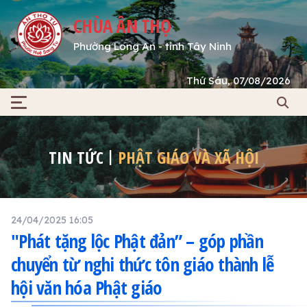
CHÙA ÂN THỌ
Phường Long An - tỉnh Tây Ninh
Thứ Sáu, 07/08/2026
TIN TỨC
PHẬT GIÁO VÀ XÃ HỘI
24/04/2025 16:05
"Phát tặng lộc Phật đản” – góp phần
chuyển từ nghi thức tôn giáo thành lễ
hội văn hóa Phật giáo