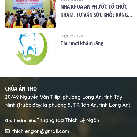
NHA KHOA AN PHƯỚC TỔ CHỨC
KHÁM, TƯ VẤN SỨC KHỎE RĂNG
MIỆNG MIỄN PHÍ TẠI CHÙA ÂN
THỌ
01/07/2026
Thư mời khám răng
CHÙA ÂN THỌ
20/49 Nguyễn Văn Tiếp, phường Long An, tỉnh Tây
Ninh (trước đây là phường 5, TP. Tân An, tỉnh Long An)
Thượng tọa Thích Lệ Ngôn
Chịu trách nhiệm:
thichlengon@gmail.com