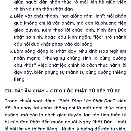
giúp người dân nhận thức rõ mối liên hệ giữa việc
thiện và tinh thần Phật đản.
Biến vật chất thành “hạt giống tâm linh”: Mỗi phần
quà không chỉ là vật phẩm, mà còn là phương tiện
gieo duyên. Kèm theo lời chúc lành, hình ảnh Đức
Phật sơ sinh, hoặc câu kinh ngắn, “lộc” trở thành
cầu nối đưa Phật pháp vào đời sống.
Làm sống động lời Phật dạy: Như kinh Hoa Nghiêm
nhấn mạnh: “Phụng sự chúng sinh là cúng dường
chư Phật.” Việc phát lộc chính là cách thực hành lời
dạy này, biến phụng sự thành sự cúng dường thiêng
liêng.
III. ĐÃI ĂN CHAY – GIEO LỘC PHẬT TỪ BẾP TỪ BI
Trong chuỗi hoạt động
“Phát Tặng Lộc Phật Đản”
, việc
đãi ăn chay tại chùa không chỉ là một nghi thức cúng
dường, mà còn là cách gieo duyên, lan tỏa tinh thần từ
bi của đạo Phật đến muôn người. Ngày Phật Đản – một
lễ hội lớn và thiêng liêng – là dịp lý tưởng để các tự viện,