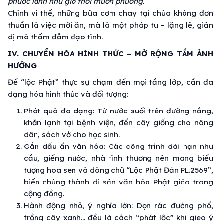
phước lành như gió thổi muôn phương.”
Chính vì thế, những bữa cơm chay tại chùa không đơn
thuần là việc mời ăn, mà là một pháp tu – lặng lẽ, giản
dị mà thấm đẫm đạo tình.
IV. CHUYỂN HÓA HÌNH THỨC – MỞ RỘNG TẦM ẢNH
HƯỞNG
Để “lộc Phật” thực sự chạm đến mọi tầng lớp, cần đa
dạng hóa hình thức và đối tượng:
Phát quà đa dạng: Từ nước suối trên đường nắng,
khăn lạnh tại bệnh viện, đến cây giống cho nông
dân, sách vở cho học sinh.
Gắn dấu ấn văn hóa: Các công trình dài hạn như
cầu, giếng nước, nhà tình thương nên mang biểu
tượng hoa sen và dòng chữ “Lộc Phật Đản PL.2569”,
biến chúng thành di sản văn hóa Phật giáo trong
cộng đồng.
Hành động nhỏ, ý nghĩa lớn: Dọn rác đường phố,
trồng cây xanh… đều là cách “phát lộc” khi gieo ý