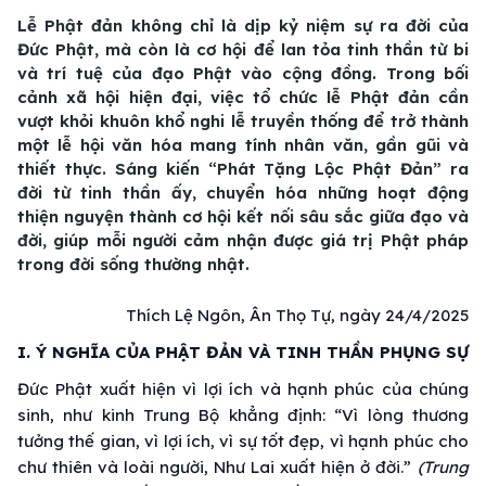
Lễ Phật đản không chỉ là dịp kỷ niệm sự ra đời của
Đức Phật, mà còn là cơ hội để lan tỏa tinh thần từ bi
và trí tuệ của đạo Phật vào cộng đồng. Trong bối
cảnh xã hội hiện đại, việc tổ chức lễ Phật đản cần
vượt khỏi khuôn khổ nghi lễ truyền thống để trở thành
một lễ hội văn hóa mang tính nhân văn, gần gũi và
thiết thực. Sáng kiến “Phát Tặng Lộc Phật Đản” ra
đời từ tinh thần ấy, chuyển hóa những hoạt động
thiện nguyện thành cơ hội kết nối sâu sắc giữa đạo và
đời, giúp mỗi người cảm nhận được giá trị Phật pháp
trong đời sống thường nhật.
Thích Lệ Ngôn, Ân Thọ Tự, ngày 24/4/2025
I. Ý NGHĨA CỦA PHẬT ĐẢN VÀ TINH THẦN PHỤNG SỰ
Đức Phật xuất hiện vì lợi ích và hạnh phúc của chúng
sinh, như kinh Trung Bộ khẳng định: “Vì lòng thương
tưởng thế gian, vì lợi ích, vì sự tốt đẹp, vì hạnh phúc cho
chư thiên và loài người, Như Lai xuất hiện ở đời.”
(Trung