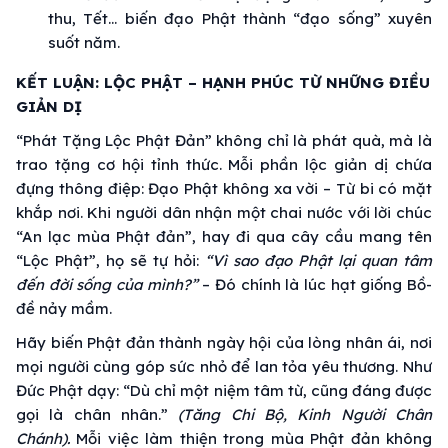
thu, Tết… biến đạo Phật thành “đạo sống” xuyên
suốt năm.
KẾT LUẬN: LỘC PHẬT – HẠNH PHÚC TỪ NHỮNG ĐIỀU
GIẢN DỊ
“Phát Tặng Lộc Phật Đản” không chỉ là phát quà, mà là
trao tặng cơ hội tỉnh thức. Mỗi phần lộc giản dị chứa
đựng thông điệp: Đạo Phật không xa vời – Từ bi có mặt
khắp nơi. Khi người dân nhận một chai nước với lời chúc
“An lạc mùa Phật đản”, hay đi qua cây cầu mang tên
“Lộc Phật”, họ sẽ tự hỏi:
“Vì sao đạo Phật lại quan tâm
đến đời sống của mình?”
– Đó chính là lúc hạt giống Bồ-
đề nảy mầm.
Hãy biến Phật đản thành ngày hội của lòng nhân ái, nơi
mọi người cùng góp sức nhỏ để lan tỏa yêu thương. Như
Đức Phật dạy: “Dù chỉ một niệm tâm từ, cũng đáng được
gọi là chân nhân.”
(Tăng Chi Bộ, Kinh Người Chân
Chánh).
Mỗi việc làm thiện trong mùa Phật đản không