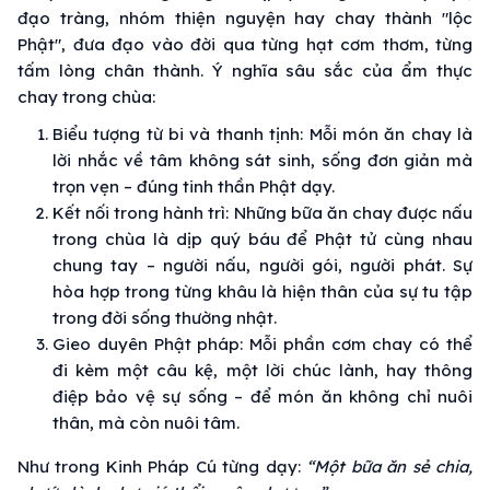
đạo tràng, nhóm thiện nguyện hay chay thành "lộc
Phật", đưa đạo vào đời qua từng hạt cơm thơm, từng
tấm lòng chân thành. Ý nghĩa sâu sắc của ẩm thực
chay trong chùa:
Biểu tượng từ bi và thanh tịnh: Mỗi món ăn chay là
lời nhắc về tâm không sát sinh, sống đơn giản mà
trọn vẹn – đúng tinh thần Phật dạy.
Kết nối trong hành trì: Những bữa ăn chay được nấu
trong chùa là dịp quý báu để Phật tử cùng nhau
chung tay – người nấu, người gói, người phát. Sự
hòa hợp trong từng khâu là hiện thân của sự tu tập
trong đời sống thường nhật.
Gieo duyên Phật pháp: Mỗi phần cơm chay có thể
đi kèm một câu kệ, một lời chúc lành, hay thông
điệp bảo vệ sự sống – để món ăn không chỉ nuôi
thân, mà còn nuôi tâm.
Như trong Kinh Pháp Cú từng dạy:
“Một bữa ăn sẻ chia,