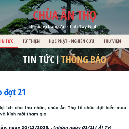
CHÙA ÂN THỌ
Phường Long An - tỉnh Tây Ninh
HỦ
TIN TỨC
TỪ THIỆN
HỌC PHẬT - NGHIÊN CỨU
THƯ VIỆN
TIN TỨC
THÔNG BÁO
 đợt 21
lợi ích cho tha nhân, chùa Ân Thọ tổ chức đợt hiến máu
và kính mời tham gia:
ảy, ngày 20/12/2025. . (
nhằm ngày 01/11/ Ất Tỵ
)