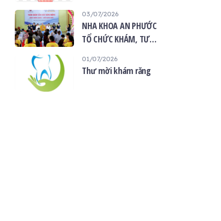
“Giọt máu hiếu thảo -
03/07/2026
mùa Vu lan”
NHA KHOA AN PHƯỚC
TỔ CHỨC KHÁM, TƯ
VẤN SỨC KHỎE RĂNG
01/07/2026
MIỆNG MIỄN PHÍ TẠI
Thư mời khám răng
CHÙA ÂN THỌ