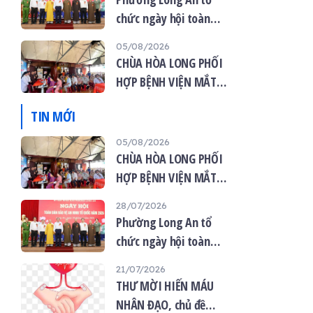
chức ngày hội toàn
dân bảo vệ an ninh tổ
05/08/2026
quốc năm 2026
CHÙA HÒA LONG PHỐI
HỢP BỆNH VIỆN MẮT
VIỆT TỔ CHỨC KHÁM
TIN MỚI
MẮT MIỄN PHÍ CHO 120
NGƯỜI DÂN
05/08/2026
CHÙA HÒA LONG PHỐI
HỢP BỆNH VIỆN MẮT
VIỆT TỔ CHỨC KHÁM
28/07/2026
MẮT MIỄN PHÍ CHO 120
Phường Long An tổ
NGƯỜI DÂN
chức ngày hội toàn
dân bảo vệ an ninh tổ
21/07/2026
quốc năm 2026
THƯ MỜI HIẾN MÁU
NHÂN ĐẠO, chủ đề