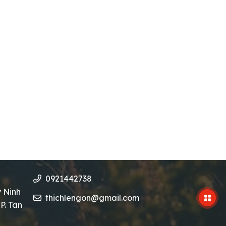
0921442738
y Ninh
thichlengon@gmail.com
P. Tân