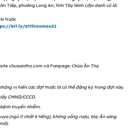
n Tiếp, phường Long An, tỉnh Tây Ninh (
địa danh cũ là:
kí trước
tps://bit.ly/atthienmau21
ebsite chuaantho.com và Fanpage: Chùa Ân Thọ
những vị hiến các đợt trước là có thể đăng ký trong đợt này.
 giấy CMND/CCCD.
 bệnh truyền nhiễm.
ya (ngủ ít nhất 6 tiếng), không uống rượu, bia; Ăn sáng
mỡ).