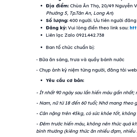
Địa điểm:
Chùa Ân Thọ, 20/49 Nguyễn Vă
Phường 5, Tp.Tân An, Long An
)
Số lượng:
400 người. Ưu tiên người đăng 
Đăng ký:
Vui lòng điền theo link sau:
ht
Liên lạc Zalo 0921.442.738
Ban tổ chức chuẩn bị:
- Bữa ăn sáng, trưa và quầy bánh nước
- Chụp ảnh kỷ niệm từng người, đăng tải w
Yêu cầu cơ bản:
- Ít nhất 90 ngày sau lần hiến máu gần nhất; 
- Nam, nữ từ 18 đến 60 tuổi; Nhớ mang theo
- Cân nặng trên 45kg, có sức khỏe tốt, không
- Đêm trước hiến máu, không nên thức quá khu
bình thường (kiêng thức ăn nhiều đạm, nhiều 