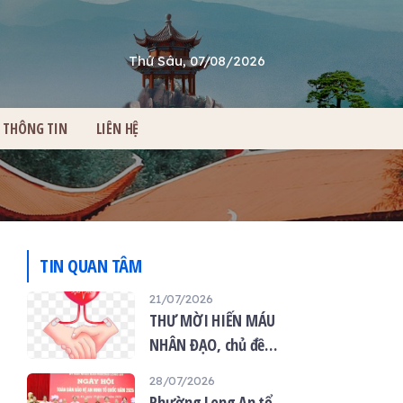
Thứ Sáu, 07/08/2026
THÔNG TIN
LIÊN HỆ
TIN QUAN TÂM
21/07/2026
THƯ MỜI HIẾN MÁU
NHÂN ĐẠO, chủ đề
“Giọt máu hiếu thảo -
28/07/2026
mùa Vu lan”
Phường Long An tổ