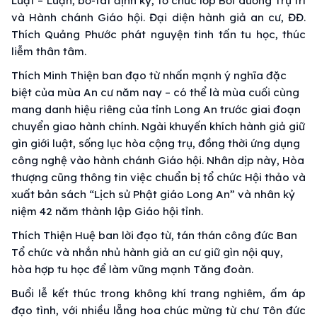
Luật – Luận, bố-tát định kỳ, tổ chức lớp Bồi dưỡng Trụ trì
và Hành chánh Giáo hội. Đại diện hành giả an cư, ĐĐ.
Thích Quảng Phước phát nguyện tinh tấn tu học, thúc
liễm thân tâm.
Thích Minh Thiện ban đạo từ nhấn mạnh ý nghĩa đặc
biệt của mùa An cư năm nay – có thể là mùa cuối cùng
mang danh hiệu riêng của tỉnh Long An trước giai đoạn
chuyển giao hành chính. Ngài khuyến khích hành giả giữ
gìn giới luật, sống lục hòa cộng trụ, đồng thời ứng dụng
công nghệ vào hành chánh Giáo hội. Nhân dịp này, Hòa
thượng cũng thông tin việc chuẩn bị tổ chức Hội thảo và
xuất bản sách “Lịch sử Phật giáo Long An” và nhân kỷ
niệm 42 năm thành lập Giáo hội tỉnh.
Thích Thiện Huệ ban lời đạo từ, tán thán công đức Ban
Tổ chức và nhắn nhủ hành giả an cư giữ gìn nội quy,
hòa hợp tu học để làm vững mạnh Tăng đoàn.
Buổi lễ kết thúc trong không khí trang nghiêm, ấm áp
đạo tình, với nhiều lẵng hoa chúc mừng từ chư Tôn đức