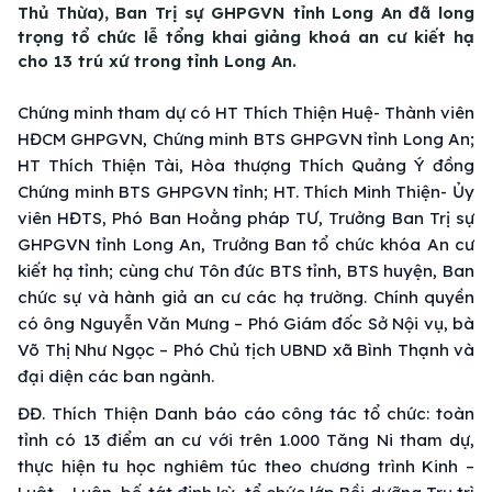
Thủ Thừa), Ban Trị sự GHPGVN tỉnh Long An đã long
trọng tổ chức lễ tổng khai giảng khoá an cư kiết hạ
cho 13 trú xứ trong tỉnh Long An.
Chứng minh tham dự có HT Thích Thiện Huệ- Thành viên
HĐCM GHPGVN, Chứng minh BTS GHPGVN tỉnh Long An;
HT Thích Thiện Tài, Hòa thượng Thích Quảng Ý đồng
Chứng minh BTS GHPGVN tỉnh; HT. Thích Minh Thiện- Ủy
viên HĐTS, Phó Ban Hoằng pháp TƯ, Trưởng Ban Trị sự
GHPGVN tỉnh Long An, Trưởng Ban tổ chức khóa An cư
kiết hạ tỉnh; cùng chư Tôn đức BTS tỉnh, BTS huyện, Ban
chức sự và hành giả an cư các hạ trường. Chính quyền
có ông Nguyễn Văn Mưng – Phó Giám đốc Sở Nội vụ, bà
Võ Thị Như Ngọc – Phó Chủ tịch UBND xã Bình Thạnh và
đại diện các ban ngành.
ĐĐ. Thích Thiện Danh báo cáo công tác tổ chức: toàn
tỉnh có 13 điểm an cư với trên 1.000 Tăng Ni tham dự,
thực hiện tu học nghiêm túc theo chương trình Kinh –