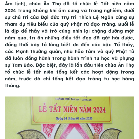
Âm lịch), chùa Ân Thọ đã tổ chức lễ Tất niên năm
2024 trong không khí ấm cúng và trang nghiêm, dưới
sự chủ trì của Đại đức Trụ trì Thích Lệ Ngôn cùng sự
tham dự tiêu biểu của quý Phật tử đạo tràng. Buổi lễ
là dịp để thầy và trò cùng nhìn lại chặng đường một
năm qua, tri ân những điều tốt đẹp đã gặt hái được,
đồng thời bày tỏ lòng biết ơn đến các bậc Tổ thầy,
các Mạnh thường quân, nhà hảo tâm và quý Phật tử
đã luôn đồng hành trong hành trình tu học và phụng
sự Tam Bảo. Đặc biệt, đây là lần đầu tiên chùa Ân Thọ
tổ chức lễ tất niên tổng kết các hoạt động trong
năm, trước đó chỉ tổng kết đạo tràng tu học hàng
tháng.