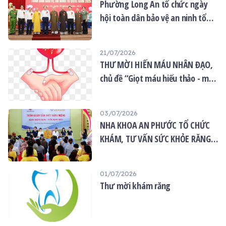
Phường Long An tổ chức ngày
hội toàn dân bảo vệ an ninh tổ
quốc năm 2026
21/07/2026
THƯ MỜI HIẾN MÁU NHÂN ĐẠO,
chủ đề “Giọt máu hiếu thảo - mùa
Vu lan”
03/07/2026
NHA KHOA AN PHƯỚC TỔ CHỨC
KHÁM, TƯ VẤN SỨC KHỎE RĂNG
MIỆNG MIỄN PHÍ TẠI CHÙA ÂN
THỌ
01/07/2026
Thư mời khám răng