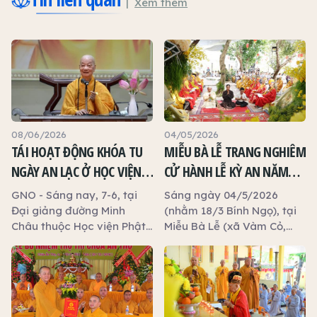
Xem thêm
08/06/2026
04/05/2026
TÁI HOẠT ĐỘNG KHÓA TU
MIỄU BÀ LỄ TRANG NGHIÊM
NGÀY AN LẠC Ở HỌC VIỆN
CỬ HÀNH LỄ KỲ AN NĂM
PHẬT GIÁO VN TẠI TP.HCM:
2026
GNO - Sáng nay, 7-6, tại
Sáng ngày 04/5/2026
ĐỨC PHÁP CHỦ GHPGVN
Đại giảng đường Minh
(nhằm 18/3 Bính Ngọ), tại
Châu thuộc Học viện Phật
Miễu Bà Lễ (xã Vàm Cỏ,
QUANG LÂM KHAI THỊ
giáo VN tại TP.HCM (Cơ sở
tỉnh Tây Ninh), nghi thức
II, xã Bình Lợi), Đại lão
Kỳ an được trang nghiêm
Hòa thượng Thích Trí
cử hành trong khuôn khổ lễ
Quảng, Pháp chủ
cúng hằng năm.
GHPGVN, Viện trưởng Học