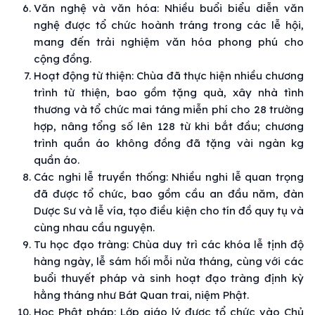
Văn nghệ và văn hóa: Nhiều buổi biểu diễn văn
nghệ được tổ chức hoành tráng trong các lễ hội,
mang đến trải nghiệm văn hóa phong phú cho
cộng đồng.
Hoạt động từ thiện: Chùa đã thực hiện nhiều chương
trình từ thiện, bao gồm tặng quà, xây nhà tình
thương và tổ chức mai táng miễn phí cho 28 trường
hợp, nâng tổng số lên 128 từ khi bắt đầu; chương
trình quần áo không đồng đã tặng vài ngàn kg
quần áo.
Các nghi lễ truyền thống: Nhiều nghi lễ quan trọng
đã được tổ chức, bao gồm cầu an đầu năm, đàn
Dược Sư và lễ vía, tạo điều kiện cho tín đồ quy tụ và
cùng nhau cầu nguyện.
Tu học đạo tràng: Chùa duy trì các khóa lễ tịnh độ
hàng ngày, lễ sám hối mỗi nửa tháng, cùng với các
buổi thuyết pháp và sinh hoạt đạo tràng định kỳ
hằng tháng như Bát Quan trai, niệm Phật.
Học Phật pháp: Lớp giáo lý được tổ chức vào Chủ