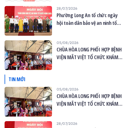
28/07/2026
Phường Long An tổ chức ngày
hội toàn dân bảo vệ an ninh tổ
quốc năm 2026
05/08/2026
CHÙA HÒA LONG PHỐI HỢP BỆNH
VIỆN MẮT VIỆT TỔ CHỨC KHÁM
MẮT MIỄN PHÍ CHO 120 NGƯỜI
DÂN
TIN MỚI
05/08/2026
CHÙA HÒA LONG PHỐI HỢP BỆNH
VIỆN MẮT VIỆT TỔ CHỨC KHÁM
MẮT MIỄN PHÍ CHO 120 NGƯỜI
DÂN
28/07/2026