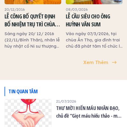
viện đã quang lâm ban
đạo từ khai pháp khóa tu
20/12/2016
08/03/2026
Ngày an lạc tái hoạt động
LỄ CÔNG BỐ QUYẾT ĐỊNH
LỄ CẦU SIÊU CHO ÔNG
từ mùa An cư kiết hạ Phật
BỔ NHIỆM TRỤ TRÌ CHÙA
HUỲNH VĂN SUM
lịch 2570, năm 2026.
ÂN THỌ ĐỐI VỚI ĐẠI ĐỨC
Sáng ngày 20/ 12/ 2016
Vào ngày 07/3/2026, tại
THÍCH LỆ NGÔN
(22/11/Bính Thân), nhân lễ
chùa Ân Thọ, gia đình trai
húy nhật cố Ni sư thượng
chủ đã phát tâm tổ chức lễ
Như hạ Khánh – Khai sơn
cầu siêu cho người quá
chùa Ân Thọ, BTS GHPGVN
vãng là ông Huỳnh Văn
Xem Thêm
Tp Tân An tổ chức lễ bổ
Sum, hưởng thọ 78 tuổi;
nhiệm trụ trì chùa Ân Thọ,
trùng dịp ngày khai khoá
phường 5.
đầu năm của đạo tràng
Bát Quan trai.
TIN QUAN TÂM
21/07/2026
THƯ MỜI HIẾN MÁU NHÂN ĐẠO,
chủ đề “Giọt máu hiếu thảo - mùa
Vu lan”