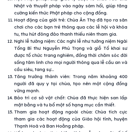
Nhật và thuyết pháp vào ngày sám hối, giúp tăng
cường kiến thức Phật pháp cho cộng đồng.
Hoạt động của giới trẻ: Chùa Ân Thọ đã tạo ra sân
chơi cho các bạn trẻ thông qua các lễ hội và khóa
tu, thu hút đông đảo thanh thiếu niên tham gia.
Nghi lễ tưởng niệm: Các nghi lễ như tưởng niệm Ngài
Tổng Bí thư Nguyễn Phú Trọng và giỗ Tổ khai sư
được tổ chức trang nghiêm, đồng thời chăm sóc đời
sống tâm linh cho mọi người thông qua lễ cầu an và
cầu siêu, tang sự…
Tăng trưởng thành viên: Trong năm khoảng 400
người đã quy y tại chùa, tạo nên một cộng đồng
vững mạnh.
Bảo trì cơ sở vật chất: Chùa đã thực hiện san lấp
mặt bằng và tu bổ một số hạng mục cần thiết.
Tham gia hoạt động ngoài chùa: Chùa tích cực
tham gia các hoạt động của Giáo hội tỉnh, huyện
Thạnh Hoá và Ban Hoằng pháp.