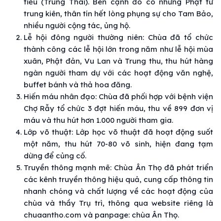
tiểu (Trung Thái). Bên cạnh đó có những Phật tử
trung kiên, thân tín hết lòng phụng sự cho Tam Bảo,
nhiều người cộng tác, ủng hộ.
Lễ hội đông người thường niên: Chùa đã tổ chức
thành công các lễ hội lớn trong năm như lễ hội mùa
xuân, Phật đản, Vu Lan và Trung thu, thu hút hàng
ngàn người tham dự với các hoạt động văn nghệ,
buffet bánh và thả hoa đăng.
Hiến máu nhân đạo: Chùa đã phối hợp với bệnh viện
Chợ Rẫy tổ chức 3 đợt hiến máu, thu về 899 đơn vị
máu và thu hút hơn 1.000 người tham gia.
Lớp võ thuật: Lớp học võ thuật đã hoạt động suốt
một năm, thu hút 70-80 võ sinh, hiện đang tạm
dừng để củng cố.
Truyền thông mạnh mẽ: Chùa Ân Thọ đã phát triển
các kênh truyền thông hiệu quả, cung cấp thông tin
nhanh chóng và chất lượng về các hoạt động của
chùa và thầy Trụ trì, thông qua website riêng là
chuaantho.com và panpage: chùa Ân Thọ.