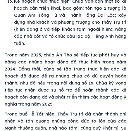
Kế hoạch chưa thực hiện: Chùa vẫn còn một số kế
hoạch cần triển khai, bao gồm: tôn tạo 2 tượng là
Quan Âm Tống Tử và Thánh Tăng Đại Lộc; xây
dựng nhà khách và phương trượng cho thầy Trụ trì
(hiện đang ở và tiếp khách tạm ngoài hiên); nâng
cấp nhà cốt và tổ chức câu lạc bộ Tiếng Anh hàng
tuần.
Trong năm 2025, chùa Ân Thọ sẽ tiếp tục phát huy và
nâng cao những hoạt động đã thực hiện trong năm
2024. Đồng thời, cũng sẽ tập trung thực hiện các kế
hoạch đã được đề ra nhưng chưa có đủ duyên hoàn
thành, như đã nêu trong nội dung số 16. Chùa kỳ vọng
tiếp tục nhận được sự hỗ trợ để hoàn thành các kế
hoạch còn dang dở và phát triển thêm các hoạt động ý
nghĩa trong năm 2025.
Trong buổi lễ Tất niên, Thầy Trụ trì đã chân thành ghi
nhận và tán dương những công đức to lớn của các
Mạnh thường quân, nhà hảo tâm, cùng quý Phật tử. Sự