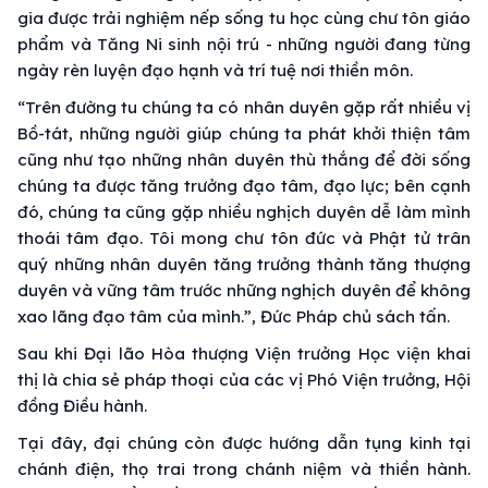
gia được trải nghiệm nếp sống tu học cùng chư tôn giáo
phẩm và Tăng Ni sinh nội trú - những người đang từng
ngày rèn luyện đạo hạnh và trí tuệ nơi thiền môn.
“Trên đường tu chúng ta có nhân duyên gặp rất nhiều vị
Bồ-tát, những người giúp chúng ta phát khởi thiện tâm
cũng như tạo những nhân duyên thù thắng để đời sống
chúng ta được tăng trưởng đạo tâm, đạo lực; bên cạnh
đó, chúng ta cũng gặp nhiều nghịch duyên dễ làm mình
thoái tâm đạo. Tôi mong chư tôn đức và Phật tử trân
quý những nhân duyên tăng trưởng thành tăng thượng
duyên và vững tâm trước những nghịch duyên để không
xao lãng đạo tâm của mình.”, Đức Pháp chủ sách tấn.
Sau khi Đại lão Hòa thượng Viện trưởng Học viện khai
thị là chia sẻ pháp thoại của các vị Phó Viện trưởng, Hội
đồng Điều hành.
Tại đây, đại chúng còn được hướng dẫn tụng kinh tại
chánh điện, thọ trai trong chánh niệm và thiền hành.