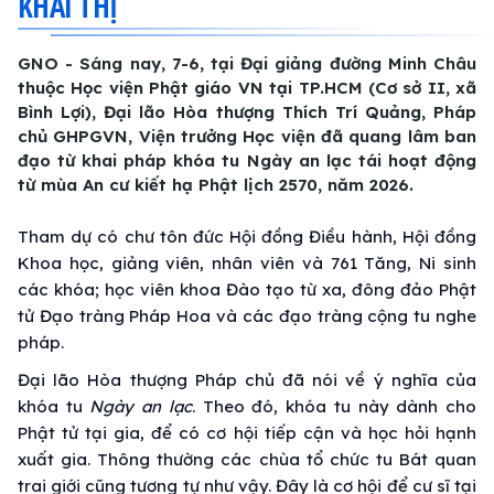
KHAI THỊ
GNO - Sáng nay, 7-6, tại Đại giảng đường Minh Châu
thuộc Học viện Phật giáo VN tại TP.HCM (Cơ sở II, xã
Bình Lợi), Đại lão Hòa thượng Thích Trí Quảng, Pháp
chủ GHPGVN, Viện trưởng Học viện đã quang lâm ban
đạo từ khai pháp khóa tu Ngày an lạc tái hoạt động
từ mùa An cư kiết hạ Phật lịch 2570, năm 2026.
Tham dự có chư tôn đức Hội đồng Điều hành, Hội đồng
Khoa học, giảng viên, nhân viên và 761 Tăng, Ni sinh
các khóa; học viên khoa Đào tạo từ xa, đông đảo Phật
tử Đạo tràng Pháp Hoa và các đạo tràng cộng tu nghe
pháp.
Đại lão Hòa thượng Pháp chủ đã nói về ý nghĩa của
khóa tu
Ngày an lạc
. Theo đó, khóa tu này dành cho
Phật tử tại gia, để có cơ hội tiếp cận và học hỏi hạnh
xuất gia. Thông thường các chùa tổ chức tu Bát quan
trai giới cũng tương tự như vậy. Đây là cơ hội để cư sĩ tại