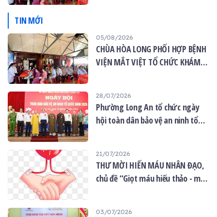
DÂN
TIN MỚI
05/08/2026
CHÙA HÒA LONG PHỐI HỢP BỆNH
VIỆN MẮT VIỆT TỔ CHỨC KHÁM
MẮT MIỄN PHÍ CHO 120 NGƯỜI
DÂN
28/07/2026
Phường Long An tổ chức ngày
hội toàn dân bảo vệ an ninh tổ
quốc năm 2026
21/07/2026
THƯ MỜI HIẾN MÁU NHÂN ĐẠO,
chủ đề “Giọt máu hiếu thảo - mùa
Vu lan”
03/07/2026