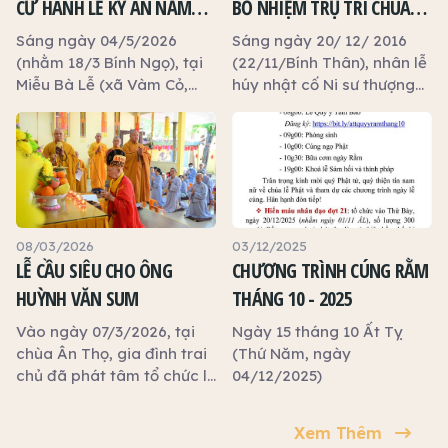
CỬ HÀNH LỄ KỲ AN NĂM
BỔ NHIỆM TRỤ TRÌ CHÙA
2026
ÂN THỌ ĐỐI VỚI ĐẠI ĐỨC
Sáng ngày 04/5/2026
Sáng ngày 20/ 12/ 2016
THÍCH LỆ NGÔN
(nhằm 18/3 Bính Ngọ), tại
(22/11/Bính Thân), nhân lễ
Miễu Bà Lễ (xã Vàm Cỏ,
húy nhật cố Ni sư thượng
tỉnh Tây Ninh), nghi thức
Như hạ Khánh – Khai sơn
Kỳ an được trang nghiêm
chùa Ân Thọ, BTS GHPGVN
cử hành trong khuôn khổ lễ
Tp Tân An tổ chức lễ bổ
cúng hằng năm.
nhiệm trụ trì chùa Ân Thọ,
phường 5.
08/03/2026
03/12/2025
LỄ CẦU SIÊU CHO ÔNG
CHƯƠNG TRÌNH CÚNG RẰM
HUỲNH VĂN SUM
THÁNG 10 - 2025
Vào ngày 07/3/2026, tại
Ngày 15 tháng 10 Ất Tỵ
chùa Ân Thọ, gia đình trai
(Thứ Năm, ngày
chủ đã phát tâm tổ chức lễ
04/12/2025)
cầu siêu cho người quá
vãng là ông Huỳnh Văn
Xem Thêm
Sum, hưởng thọ 78 tuổi;