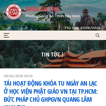
CHÙA ÂN THỌ
Phường Long An - tỉnh Tây Ninh
Thứ Sáu, 07/08/2026
TIN TỨC
08/06/2026 06:24
TÁI HOẠT ĐỘNG KHÓA TU NGÀY AN LẠC
Ở HỌC VIỆN PHẬT GIÁO VN TẠI TP.HCM:
ĐỨC PHÁP CHỦ GHPGVN QUANG LÂM