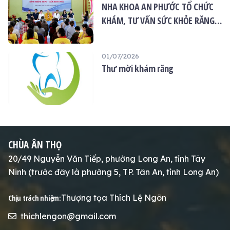
NHA KHOA AN PHƯỚC TỔ CHỨC
KHÁM, TƯ VẤN SỨC KHỎE RĂNG
MIỆNG MIỄN PHÍ TẠI CHÙA ÂN
THỌ
01/07/2026
Thư mời khám răng
CHÙA ÂN THỌ
20/49 Nguyễn Văn Tiếp, phường Long An, tỉnh Tây
Ninh (trước đây là phường 5, TP. Tân An, tỉnh Long An)
Thượng tọa Thích Lệ Ngôn
Chịu trách nhiệm:
thichlengon@gmail.com