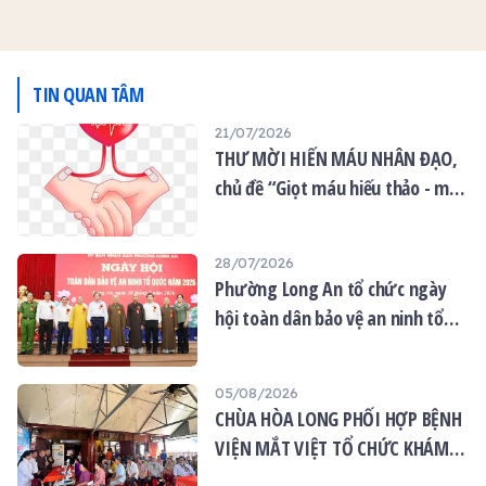
trùng dịp ngày khai khoá
đầu năm của đạo tràng
Bát Quan trai.
TIN QUAN TÂM
21/07/2026
THƯ MỜI HIẾN MÁU NHÂN ĐẠO,
chủ đề “Giọt máu hiếu thảo - mùa
Vu lan”
28/07/2026
Phường Long An tổ chức ngày
hội toàn dân bảo vệ an ninh tổ
quốc năm 2026
05/08/2026
CHÙA HÒA LONG PHỐI HỢP BỆNH
VIỆN MẮT VIỆT TỔ CHỨC KHÁM
MẮT MIỄN PHÍ CHO 120 NGƯỜI