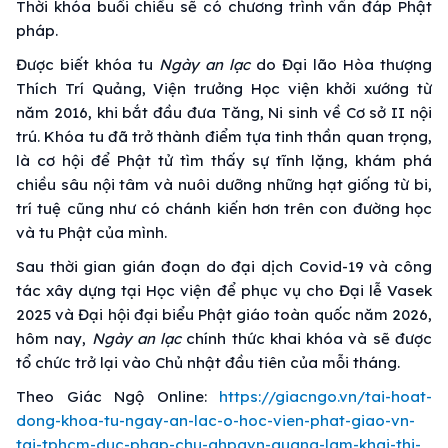
Thời khóa buổi chiều sẽ có chương trình vấn đáp Phật
pháp.
Được biết khóa tu
Ngày an lạc
do Đại lão Hòa thượng
Thích Trí Quảng, Viện trưởng Học viện khởi xướng từ
năm 2016, khi bắt đầu đưa Tăng, Ni sinh về Cơ sở II nội
trú. Khóa tu đã trở thành điểm tựa tinh thần quan trọng,
là cơ hội để Phật tử tìm thấy sự tĩnh lặng, khám phá
chiều sâu nội tâm và nuôi dưỡng những hạt giống từ bi,
trí tuệ cũng như có chánh kiến hơn trên con đường học
và tu Phật của mình.
Sau thời gian gián đoạn do đại dịch Covid-19 và công
tác xây dựng tại Học viện để phục vụ cho Đại lễ Vasek
2025 và Đại hội đại biểu Phật giáo toàn quốc năm 2026,
hôm nay,
Ngày an lạc
chính thức khai khóa và sẽ được
tổ chức trở lại vào Chủ nhật đầu tiên của mỗi tháng.
Theo Giác Ngộ Online:
https://giacngo.vn/tai-hoat-
dong-khoa-tu-ngay-an-lac-o-hoc-vien-phat-giao-vn-
tai-tphcm-duc-phap-chu-ghpgvn-quang-lam-khai-thi-