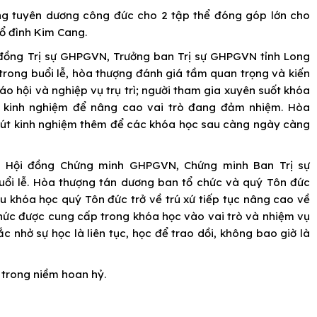
ằng tuyên dương công đức cho 2 tập thể đóng góp lớn cho
tổ đình Kim Cang.
 đồng Trị sự GHPGVN, Trưởng ban Trị sự GHPGVN tỉnh Long
trong buổi lễ, hòa thượng đánh giá tầm quan trọng và kiến
áo hội và nghiệp vụ trụ trì; người tham gia xuyên suốt khóa
c, kinh nghiệm để nâng cao vai trò đang đảm nhiệm. Hòa
rút kinh nghiệm thêm để các khóa học sau càng ngày càng
n Hội đồng Chứng minh GHPGVN, Chứng minh Ban Trị sự
uổi lễ. Hòa thượng tán dương ban tổ chức và quý Tôn đức
 khóa học quý Tôn đức trở về trú xứ tiếp tục nâng cao về
hức được cung cấp trong khóa học vào vai trò và nhiệm vụ
 nhở sự học là liên tục, học để trao dồi, không bao giờ là
c trong niềm hoan hỷ.