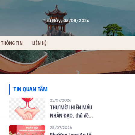
Thứ Bảy, 08/08/2026
THÔNG TIN
LIÊN HỆ
TIN QUAN TÂM
21/07/2026
THƯ MỜI HIẾN MÁU
NHÂN ĐẠO, chủ đề
“Giọt máu hiếu thảo -
28/07/2026
mùa Vu lan”
Phường Long An tổ