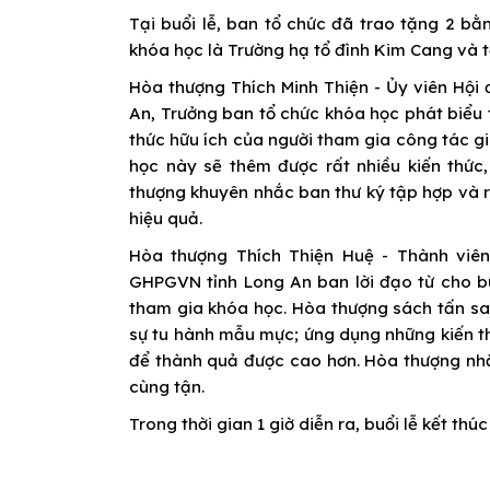
Tại buổi lễ, ban tổ chức đã trao tặng 2 b
khóa học là Trường hạ tổ đình Kim Cang và 
Hòa thượng Thích Minh Thiện - Ủy viên Hội
An, Trưởng ban tổ chức khóa học phát biểu 
thức hữu ích của người tham gia công tác gi
học này sẽ thêm được rất nhiều kiến thứ
thượng khuyên nhắc ban thư ký tập hợp và 
hiệu quả.
Hòa thượng Thích Thiện Huệ - Thành viê
GHPGVN tỉnh Long An ban lời đạo từ cho b
tham gia khóa học. Hòa thượng sách tấn sau
sự tu hành mẫu mực; ứng dụng những kiến t
để thành quả được cao hơn. Hòa thượng nhắc
cùng tận.
Trong thời gian 1 giờ diễn ra, buổi lễ kết thú