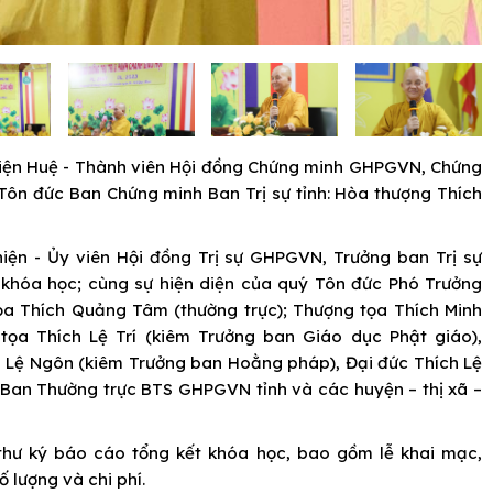
hiện Huệ - Thành viên Hội đồng Chứng minh GHPGVN, Chứng
Tôn đức Ban Chứng minh Ban Trị sự tỉnh: Hòa thượng Thích
hiện - Ủy viên Hội đồng Trị sự GHPGVN, Trưởng ban Trị sự
khóa học; cùng sự hiện diện của quý Tôn đức Phó Trưởng
ọa Thích Quảng Tâm (thường trực); Thượng tọa Thích Minh
tọa Thích Lệ Trí (kiêm Trưởng ban Giáo dục Phật giáo),
 Lệ Ngôn (kiêm Trưởng ban Hoằng pháp), Đại đức Thích Lệ
Ban Thường trực BTS GHPGVN tỉnh và các huyện – thị xã –
thư ký báo cáo tổng kết khóa học, bao gồm lễ khai mạc,
ố lượng và chi phí.