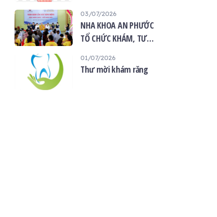
“Giọt máu hiếu thảo -
03/07/2026
mùa Vu lan”
NHA KHOA AN PHƯỚC
TỔ CHỨC KHÁM, TƯ
VẤN SỨC KHỎE RĂNG
01/07/2026
MIỆNG MIỄN PHÍ TẠI
Thư mời khám răng
CHÙA ÂN THỌ