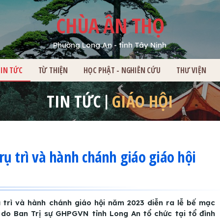
CHÙA ÂN THỌ
Phường Long An - tỉnh Tây Ninh
HỦ
TIN TỨC
TỪ THIỆN
HỌC PHẬT - NGHIÊN CỨU
THƯ VIỆN
TIN TỨC
GIÁO HỘI
ụ trì và hành chánh giáo giáo hội
 trì và hành chánh giáo hội năm 2023 diễn ra lễ bế mạc
 do Ban Trị sự GHPGVN tỉnh Long An tổ chức tại tổ đình