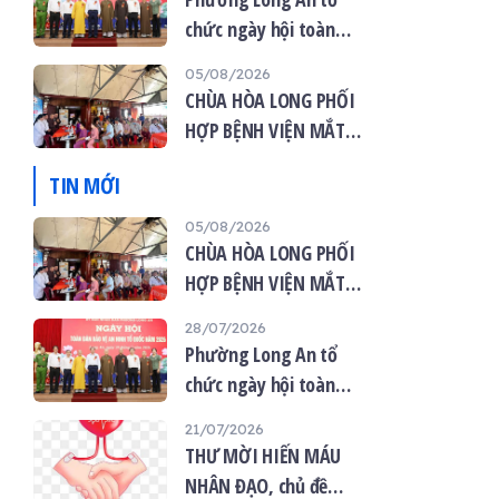
chức ngày hội toàn
dân bảo vệ an ninh tổ
05/08/2026
quốc năm 2026
CHÙA HÒA LONG PHỐI
HỢP BỆNH VIỆN MẮT
VIỆT TỔ CHỨC KHÁM
TIN MỚI
MẮT MIỄN PHÍ CHO 120
NGƯỜI DÂN
05/08/2026
CHÙA HÒA LONG PHỐI
HỢP BỆNH VIỆN MẮT
VIỆT TỔ CHỨC KHÁM
28/07/2026
MẮT MIỄN PHÍ CHO 120
Phường Long An tổ
NGƯỜI DÂN
chức ngày hội toàn
dân bảo vệ an ninh tổ
21/07/2026
quốc năm 2026
THƯ MỜI HIẾN MÁU
NHÂN ĐẠO, chủ đề