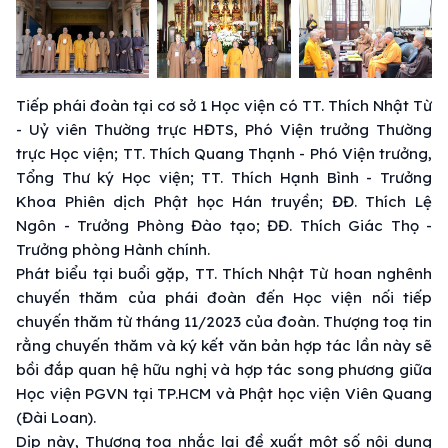
Tiếp phái đoàn tại cơ sở 1 Học viện có TT. Thích Nhật Từ
- Uỷ viên Thường trực HĐTS, Phó Viện trưởng Thường
trực Học viện; TT. Thích Quang Thạnh - Phó Viện trưởng,
Tổng Thư ký Học viện; TT. Thích Hạnh Bình - Trưởng
Khoa Phiên dịch Phật học Hán truyền; ĐĐ. Thích Lệ
Ngôn - Trưởng Phòng Đào tạo; ĐĐ. Thích Giác Thọ -
Trưởng phòng Hành chính.
Phát biểu tại buổi gặp, TT. Thích Nhật Từ hoan nghênh
chuyến thăm của phái đoàn đến Học viện nối tiếp
chuyến thăm từ tháng 11/2023 của đoàn. Thượng toạ tin
rằng chuyến thăm và ký kết văn bản hợp tác lần này sẽ
bồi đắp quan hệ hữu nghị và hợp tác song phương giữa
Học viện PGVN tại TP.HCM và Phật học viện Viên Quang
(Đài Loan).
Dịp này, Thượng toạ nhắc lại đề xuất một số nội dung