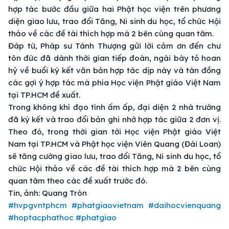
hợp tác bước đầu giữa hai Phật học viện trên phương
diện giao lưu, trao đổi Tăng, Ni sinh du học, tổ chức Hội
thảo về các đề tài thích hợp mà 2 bên cùng quan tâm.
Đáp từ, Pháp sư Tánh Thượng gửi lời cảm ơn đến chư
tôn đức đã dành thời gian tiếp đoàn, ngài bày tỏ hoan
hỷ về buổi ký kết văn bản hợp tác dịp này và tán đồng
các gợi ý hợp tác mà phía Học viện Phật giáo Việt Nam
tại TP.HCM đề xuất.
Trong không khí đạo tình ấm ấp, đại diện 2 nhà trường
đã ký kết và trao đổi bản ghi nhớ hợp tác giữa 2 đơn vị.
Theo đó, trong thời gian tới Học viện Phật giáo Việt
Nam tại TP.HCM và Phật học viện Viên Quang (Đài Loan)
sẽ tăng cường giao lưu, trao đổi Tăng, Ni sinh du học, tổ
chức Hội thảo về các đề tài thích hợp mà 2 bên cùng
quan tâm theo các đề xuất trước đó.
Tin, ảnh: Quang Tròn
#hvpgvntphcm
#phatgiaovietnam
#daihocvienquang
#hoptacphathoc
#phatgiao