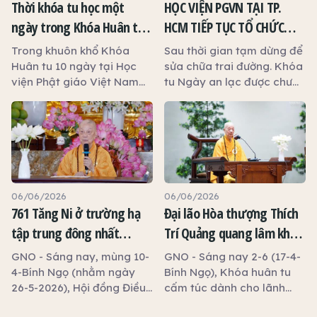
Thời khóa tu học một
HỌC VIỆN PGVN TẠI TP.
ngày trong Khóa Huân tu
HCM TIẾP TỤC TỔ CHỨC
10 ngày tại Học viện Phật
KHÓA TU NGÀY AN LẠC
Trong khuôn khổ Khóa
Sau thời gian tạm dừng để
giáo Việt Nam TP.HCM
Huân tu 10 ngày tại Học
sửa chữa trai đường. Khóa
viện Phật giáo Việt Nam
tu Ngày an lạc được chư
TP.HCM (cơ sở 2, xã Bình
Tôn Hòa thượng Hội đồng
Lợi), diễn ra từ ngày 02 -
điều hành, tiếp tục mở
11/6/2026 (nhằm ngày 17 -
khóa sau thời gian 6 tháng
26/4/ Bính Ngọ), gồm chư
tạm dừng vào sáng ngày
Tôn đức Hội đồng Điều
07/ 6/ 20265.
hành, Giảng viên, Giám thị,
Nhân viên văn phòng cùng
06/06/2026
06/06/2026
toàn thể hành giả Tăng Ni
761 Tăng Ni ở trường hạ
Đại lão Hòa thượng Thích
an cư đã nghiêm túc thực
tập trung đông nhất
Trí Quảng quang lâm khai
hành các thời khóa tu học
TP.HCM tác pháp an cư
thị Khóa huân tu ở Học
theo chương trình được
GNO - Sáng nay, mùng 10-
GNO - Sáng nay 2-6 (17-4-
Đại lão Hòa thượng Pháp
viện Phật giáo VN tại
4-Bính Ngọ (nhằm ngày
Bính Ngọ), Khóa huân tu
chủ, Viện trưởng Học viện
26-5-2026), Hội đồng Điều
cấm túc dành cho lãnh
TP.HCM
thông duyệt.
hành và Ban Quản viện
đạo và giảng viên Học