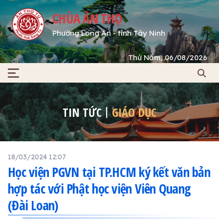
CHÙA ÂN THỌ
Phường Long An - tỉnh Tây Ninh
Thứ Năm, 06/08/2026
TIN TỨC
GIÁO DỤC
18/03/2024 12:07
Học viện PGVN tại TP.HCM ký kết văn bản
hợp tác với Phật học viện Viên Quang
(Đài Loan)