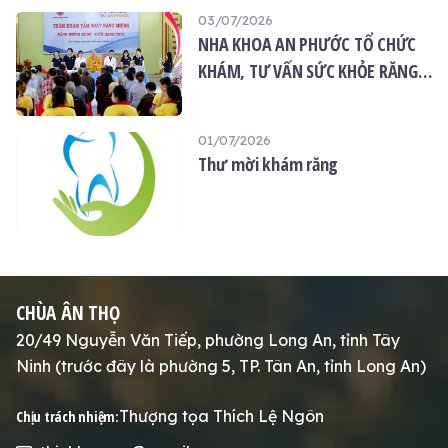
03/07/2026
NHA KHOA AN PHƯỚC TỔ CHỨC
KHÁM, TƯ VẤN SỨC KHỎE RĂNG
MIỆNG MIỄN PHÍ TẠI CHÙA ÂN
THỌ
01/07/2026
Thư mời khám răng
CHÙA ÂN THỌ
20/49 Nguyễn Văn Tiếp, phường Long An, tỉnh Tây
Ninh (trước đây là phường 5, TP. Tân An, tỉnh Long An)
Thượng tọa Thích Lệ Ngôn
Chịu trách nhiệm: