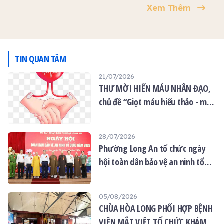
Tăng, Ni Học viện Phật
viện Phật giáo VN tại
Xem Thêm
giáo VN tại TP.HCM (Cơ sở
TP.HCM trong mùa An cư
II, xã Bình Lợi) đã tổ chức
kiết hạ Phật lịch 2570 đã
Lễ tác pháp an cư mùa hạ
chính thức bước vào ngày
Phật lịch 2570.
đầu tiên.
TIN QUAN TÂM
21/07/2026
THƯ MỜI HIẾN MÁU NHÂN ĐẠO,
chủ đề “Giọt máu hiếu thảo - mùa
Vu lan”
28/07/2026
Phường Long An tổ chức ngày
hội toàn dân bảo vệ an ninh tổ
quốc năm 2026
05/08/2026
CHÙA HÒA LONG PHỐI HỢP BỆNH
VIỆN MẮT VIỆT TỔ CHỨC KHÁM