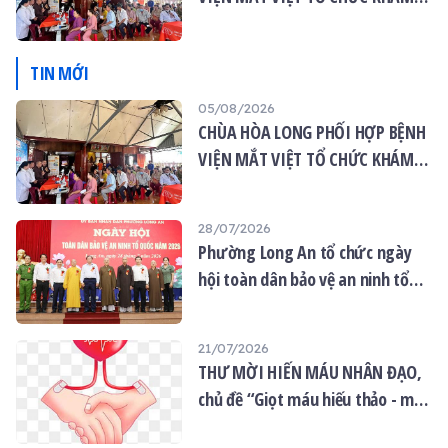
MẮT MIỄN PHÍ CHO 120 NGƯỜI
DÂN
TIN MỚI
05/08/2026
CHÙA HÒA LONG PHỐI HỢP BỆNH
VIỆN MẮT VIỆT TỔ CHỨC KHÁM
MẮT MIỄN PHÍ CHO 120 NGƯỜI
DÂN
28/07/2026
Phường Long An tổ chức ngày
hội toàn dân bảo vệ an ninh tổ
quốc năm 2026
21/07/2026
THƯ MỜI HIẾN MÁU NHÂN ĐẠO,
chủ đề “Giọt máu hiếu thảo - mùa
Vu lan”