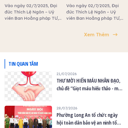
hạ tổ đình Kim Cang
hạ tịnh xá Ngọc Tâm
châu, lễ tạ đàn viên mãn,
Vào ngày 02/7/2025, Đại
Vào ngày 02/7/2025, Đại
đồng thời khai giảng khóa
đức Thích Lệ Ngôn – Uỷ
đức Thích Lệ Ngôn – Uỷ
tu An Lạc và trao tặng 100
viên Ban Hoằng pháp TƯ,
viên Ban Hoằng pháp TƯ,
phần quà từ thiện đến các
Phó Trưởng ban Trị sự
Phó Trưởng ban Trị sự
Phật tử khiếm thị, người
GHPGVN tỉnh Tây Ninh,
GHPGVN tỉnh Tây Ninh,
Xem Thêm
khuyết tật có hoàn cảnh
Trưởng phòng Đào tạo
Trưởng phòng Đào tạo
khó khăn.
Học viện Phật giáo Việt
Học viện Phật giáo Việt
Nam TP.HCM thuyết giảng
Nam TP.HCM thuyết giảng
tại trường hạ tổ đình Kim
tại trường hạ tịnh xá Ngọc
Cang.
Tâm.
TIN QUAN TÂM
21/07/2026
THƯ MỜI HIẾN MÁU NHÂN ĐẠO,
chủ đề “Giọt máu hiếu thảo - mùa
Vu lan”
28/07/2026
Phường Long An tổ chức ngày
hội toàn dân bảo vệ an ninh tổ