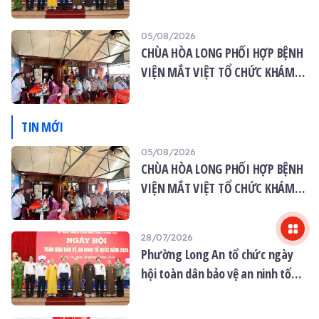
quốc năm 2026
05/08/2026
CHÙA HÒA LONG PHỐI HỢP BỆNH
VIỆN MẮT VIỆT TỔ CHỨC KHÁM
MẮT MIỄN PHÍ CHO 120 NGƯỜI
DÂN
TIN MỚI
05/08/2026
CHÙA HÒA LONG PHỐI HỢP BỆNH
VIỆN MẮT VIỆT TỔ CHỨC KHÁM
MẮT MIỄN PHÍ CHO 120 NGƯỜI
DÂN
28/07/2026
Phường Long An tổ chức ngày
hội toàn dân bảo vệ an ninh tổ
quốc năm 2026