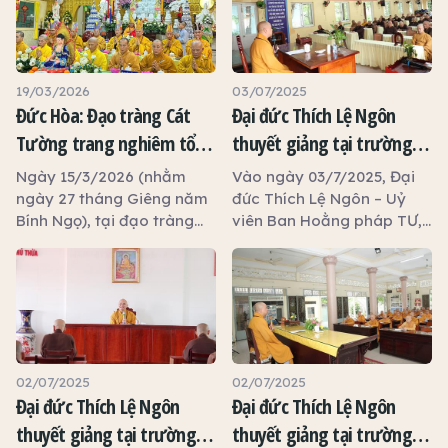
19/03/2026
03/07/2025
Đức Hòa: Đạo tràng Cát
Đại đức Thích Lệ Ngôn
Tường trang nghiêm tổ
thuyết giảng tại trường
chức đàn Dược Sư thất
hạ tổ đình Tôn Thạnh
Ngày 15/3/2026 (nhằm
Vào ngày 03/7/2025, Đại
châu, khai giảng khóa tu
ngày 27 tháng Giêng năm
đức Thích Lệ Ngôn – Uỷ
Bính Ngọ), tại đạo tràng
viên Ban Hoằng pháp TƯ,
An Lạc và trao 100 phần
Cát Tường, tỉnh Tây Ninh,
Phó Trưởng ban Trị sự
quà từ thiện
dưới sự hướng dẫn của Sư
GHPGVN tỉnh Tây Ninh,
cô Thích Nữ Liên Thảo –
Trưởng phòng Đào tạo
Ủy viên Thường trực Ban
Học viện Phật giáo Việt
Văn hóa Trung ương, Ủy
Nam TP.HCM thuyết giảng
viên Ban Giáo dục Phật
tại trường hạ tổ đình Tôn
giáo Trung ương, đại diện
Thạnh.
02/07/2025
02/07/2025
đạo tràng Cát Tường đã
Đại đức Thích Lệ Ngôn
Đại đức Thích Lệ Ngôn
trang nghiêm tổ chức
thuyết giảng tại trường
thuyết giảng tại trường
pháp hội đàn Dược Sư thất